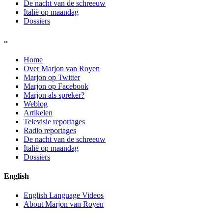
De nacht van de schreeuw
Italië op maandag
Dossiers
..
Home
Over Marjon van Royen
Marjon op Twitter
Marjon op Facebook
Marjon als spreker?
Weblog
Artikelen
Televisie reportages
Radio reportages
De nacht van de schreeuw
Italië op maandag
Dossiers
English
English Language Videos
About Marjon van Royen