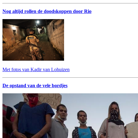
Nog altijd rollen de doodskoppen door Rio
Met fotos van Kadir van Lohuizen
De opstand van de vele bordjes