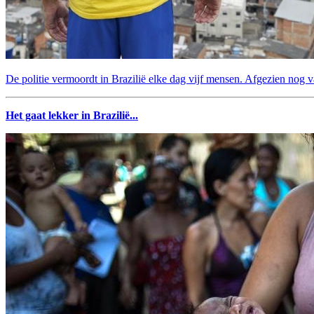
De politie vermoordt in Brazilië elke dag vijf mensen. Afgezien nog v
Het gaat lekker in Brazilië...