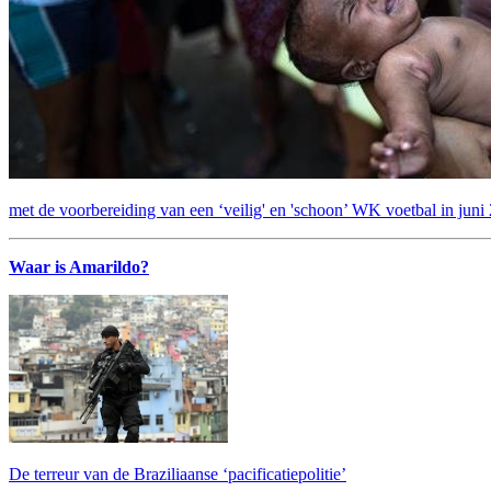
met de voorbereiding van een ‘veilig' en 'schoon’ WK voetbal in juni
Waar is Amarildo?
De terreur van de Braziliaanse ‘pacificatiepolitie’