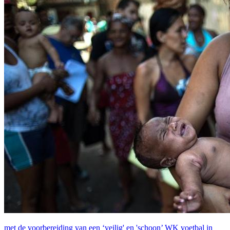
met de voorbereiding van een ‘veilig' en 'schoon’ WK voetbal in