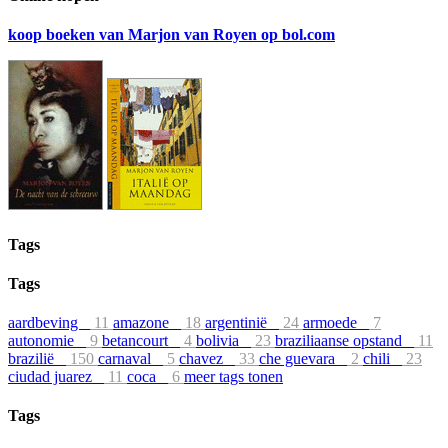
koop boeken van Marjon van Royen op bol.com
Tags
Tags
aardbeving
11
amazone
18
argentinië
24
armoede
7
autonomie
9
betancourt
4
bolivia
23
braziliaanse opstand
11
brazilië
150
carnaval
5
chavez
33
che guevara
2
chili
23
ciudad juarez
11
coca
6
meer tags tonen
Tags