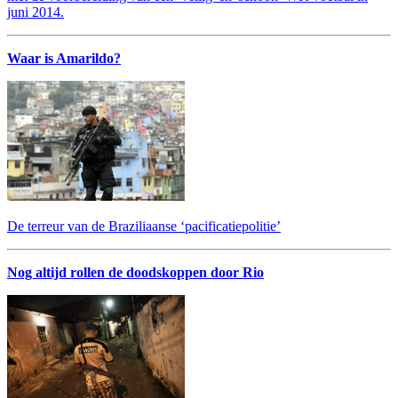
juni 2014.
Waar is Amarildo?
De terreur van de Braziliaanse ‘pacificatiepolitie’
Nog altijd rollen de doodskoppen door Rio