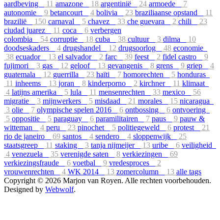
aardbeving
11
amazone
18
argentinië
24
armoede
7
autonomie
9
betancourt
4
bolivia
23
braziliaanse opstand
11
brazilië
150
carnaval
5
chavez
33
che guevara
2
chili
23
ciudad juarez
11
coca
6
verbergen
colombia
54
corruptie
18
cuba
38
cultuur
3
dilma
10
doodseskaders
4
drugshandel
12
drugsoorlog
48
economie
38
ecuador
13
el salvador
2
farc
39
feest
2
fidel castro
9
fujimori
3
gas
12
geloof
13
gevangenis
8
grens
9
griep
4
guatemala
12
guerrilla
23
haïti
7
homorechten
5
honduras
11
inheems
13
joran
8
kinderporno
2
kirchner
11
klimaat
4
latijns amerika
5
lula
11
mensenrechten
33
mexico
56
migratie
3
mijnwerkers
5
misdaad
21
morales
15
nicaragua
3
olie
7
olympische spelen 2016
6
ontbossing
6
ontvoering
5
oppositie
5
paraguay
6
paramilitairen
7
paus
9
pauw &
witteman
4
peru
23
pinochet
5
politiegeweld
6
protest
21
rio de janeiro
69
santos
4
sendero
4
sloppenwijk
25
staatsgreep
11
staking
3
tanja nijmeijer
13
uribe
6
veiligheid
4
venezuela
35
verenigde saten
8
verkiezingen
69
verkiezingsfraude
6
voetbal
9
vredesproces
2
vrouwenrechten
4
WK 2014
13
zomercolumn
13
alle tags
Copyright © 2026 Marjon van Royen. Alle rechten voorbehouden.
Designed by
Webwolf
.