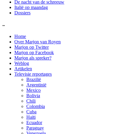
De nacht van de schreeuw
Italië op maandag
Dossiers
..
Home
Over Marjon van Royen
Marjon op Twitter
Marjon op Facebook
Marjon als spreker?
Weblog
Artikelen
Televisie reportages
Brazilië
Argentinië
Mexico
Bolivia
Chili
Colombia
Cuba
Haïti
Ecuador
Paraguay
Venezuela