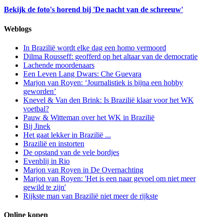
Bekijk de foto's horend bij 'De nacht van de schreeuw'
Weblogs
In Brazilië wordt elke dag een homo vermoord
Dilma Rousseff: geofferd op het altaar van de democratie
Lachende moordenaars
Een Leven Lang Dwars: Che Guevara
Marjon van Royen: ‘Journalistiek is bijna een hobby
geworden’
Knevel & Van den Brink: Is Brazilië klaar voor het WK
voetbal?
Pauw & Witteman over het WK in Brazilië
Bij Jinek
Het gaat lekker in Brazilië ...
Brazilië en instorten
De opstand van de vele bordjes
Evenblij in Rio
Marjon van Royen in De Overnachting
Marjon van Royen: 'Het is een naar gevoel om niet meer
gewild te zijn'
Rijkste man van Brazilië niet meer de rijkste
Online kopen