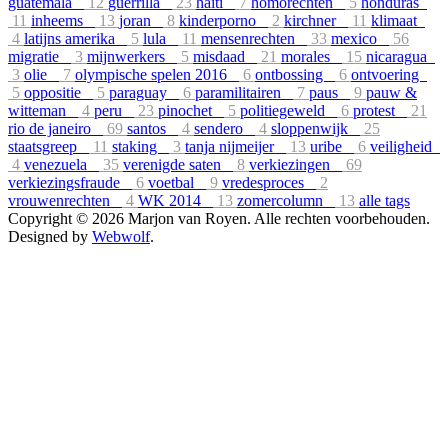
guatemala
12
guerrilla
23
haïti
7
homorechten
5
honduras
11
inheems
13
joran
8
kinderporno
2
kirchner
11
klimaat
4
latijns amerika
5
lula
11
mensenrechten
33
mexico
56
migratie
3
mijnwerkers
5
misdaad
21
morales
15
nicaragua
3
olie
7
olympische spelen 2016
6
ontbossing
6
ontvoering
5
oppositie
5
paraguay
6
paramilitairen
7
paus
9
pauw &
witteman
4
peru
23
pinochet
5
politiegeweld
6
protest
21
rio de janeiro
69
santos
4
sendero
4
sloppenwijk
25
staatsgreep
11
staking
3
tanja nijmeijer
13
uribe
6
veiligheid
4
venezuela
35
verenigde saten
8
verkiezingen
69
verkiezingsfraude
6
voetbal
9
vredesproces
2
vrouwenrechten
4
WK 2014
13
zomercolumn
13
alle tags
Copyright © 2026 Marjon van Royen. Alle rechten voorbehouden.
Designed by
Webwolf
.