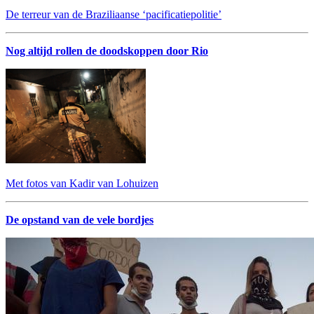
De terreur van de Braziliaanse ‘pacificatiepolitie’
Nog altijd rollen de doodskoppen door Rio
Met fotos van Kadir van Lohuizen
De opstand van de vele bordjes