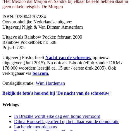
‘Het Mexico dat Marjon en Sandra bij elkaar beleefd hebben staat in
geen enkele reisgids' De Morgen
ISBN: 9789041707284
Oorspronkelijke Nederlandse uitgave:
Uitgeverij Nijgh & Van Ditmar, Amsterdam
Uitgave als Rainbow Pocket: februari 2009
Rainbow Pocketboek nr: 508
Prijs: € 7.95
Uitgeverij Fosfor heeft
Nacht van de schreeuw
opnieuw
uitgegeven (Juni 2015). Nu ook als E-book (ePub zonder DRM /
178.000 woorden; leestijd ca. 15 uur / eerste druk 2005). Ook
verkrijgbaar via
bol.com
.
Omslagillustratie:
Wim Hardeman
Bekijk de foto's horend bij 'De nacht van de schreeuw'
Weblogs
In Brazilië wordt elke dag een homo vermoord
Dilma Rousseff: geofferd op het altaar van de democratie
Lachende moordenaars