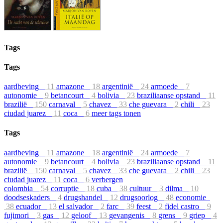
Tags
Tags
aardbeving
11
amazone
18
argentinië
24
armoede
7
autonomie
9
betancourt
4
bolivia
23
braziliaanse opstand
11
brazilië
150
carnaval
5
chavez
33
che guevara
2
chili
23
ciudad juarez
11
coca
6
meer tags tonen
Tags
aardbeving
11
amazone
18
argentinië
24
armoede
7
autonomie
9
betancourt
4
bolivia
23
braziliaanse opstand
11
brazilië
150
carnaval
5
chavez
33
che guevara
2
chili
23
ciudad juarez
11
coca
6
verbergen
colombia
54
corruptie
18
cuba
38
cultuur
3
dilma
10
doodseskaders
4
drugshandel
12
drugsoorlog
48
economie
38
ecuador
13
el salvador
2
farc
39
feest
2
fidel castro
9
fujimori
3
gas
12
geloof
13
gevangenis
8
grens
9
griep
4