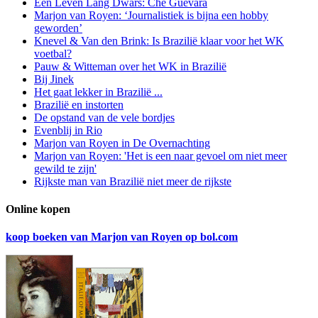
Een Leven Lang Dwars: Che Guevara
Marjon van Royen: ‘Journalistiek is bijna een hobby
geworden’
Knevel & Van den Brink: Is Brazilië klaar voor het WK
voetbal?
Pauw & Witteman over het WK in Brazilië
Bij Jinek
Het gaat lekker in Brazilië ...
Brazilië en instorten
De opstand van de vele bordjes
Evenblij in Rio
Marjon van Royen in De Overnachting
Marjon van Royen: 'Het is een naar gevoel om niet meer
gewild te zijn'
Rijkste man van Brazilië niet meer de rijkste
Online kopen
koop boeken van Marjon van Royen op bol.com