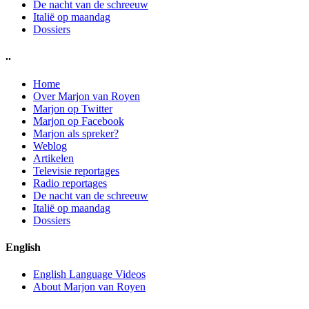
De nacht van de schreeuw
Italië op maandag
Dossiers
..
Home
Over Marjon van Royen
Marjon op Twitter
Marjon op Facebook
Marjon als spreker?
Weblog
Artikelen
Televisie reportages
Radio reportages
De nacht van de schreeuw
Italië op maandag
Dossiers
English
English Language Videos
About Marjon van Royen