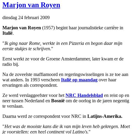
Marjon van Royen
dinsdag 24 februari 2009
Marjon van Royen
(1957) begint haar journalistieke carrière in
Italië
.
"
Ik ging naar Rome, werkte in een Pizzeria en begon daar mijn
eerste stukjes te schrijven
."
Eerst werkt ze voor de Groene Amsterdammer, later kwam er de
radio bij.
Na de zoveelste maffiamoord en regeringswisselingen is ze toe aan
wat anders. In 1993 verscheen
Italië op maandag
over haar
ervaringen als correspondent.
Ze werd verslaggeefster voor het
NRC Handelsblad
en reist op en
neer tussen Nederland en
Bosni
ë
om de oorlog in de jaren negentig
te verslaan.
Daarna werd ze correspondent voor NRC in
Latijns-Amerika.
"
Het was de mooiste kans die ik van mijn leven heb gekregen. Moet
je voorstellen: een heel continent vol Latino's.
"