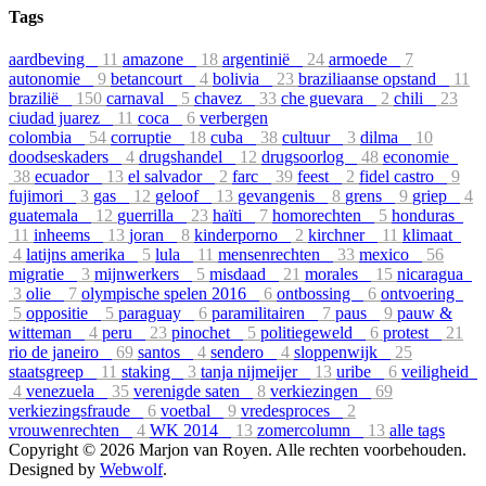
Tags
aardbeving
11
amazone
18
argentinië
24
armoede
7
autonomie
9
betancourt
4
bolivia
23
braziliaanse opstand
11
brazilië
150
carnaval
5
chavez
33
che guevara
2
chili
23
ciudad juarez
11
coca
6
verbergen
colombia
54
corruptie
18
cuba
38
cultuur
3
dilma
10
doodseskaders
4
drugshandel
12
drugsoorlog
48
economie
38
ecuador
13
el salvador
2
farc
39
feest
2
fidel castro
9
fujimori
3
gas
12
geloof
13
gevangenis
8
grens
9
griep
4
guatemala
12
guerrilla
23
haïti
7
homorechten
5
honduras
11
inheems
13
joran
8
kinderporno
2
kirchner
11
klimaat
4
latijns amerika
5
lula
11
mensenrechten
33
mexico
56
migratie
3
mijnwerkers
5
misdaad
21
morales
15
nicaragua
3
olie
7
olympische spelen 2016
6
ontbossing
6
ontvoering
5
oppositie
5
paraguay
6
paramilitairen
7
paus
9
pauw &
witteman
4
peru
23
pinochet
5
politiegeweld
6
protest
21
rio de janeiro
69
santos
4
sendero
4
sloppenwijk
25
staatsgreep
11
staking
3
tanja nijmeijer
13
uribe
6
veiligheid
4
venezuela
35
verenigde saten
8
verkiezingen
69
verkiezingsfraude
6
voetbal
9
vredesproces
2
vrouwenrechten
4
WK 2014
13
zomercolumn
13
alle tags
Copyright © 2026 Marjon van Royen. Alle rechten voorbehouden.
Designed by
Webwolf
.