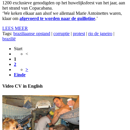
1200 exclusieve genodigden op het huwelijksfeest van het jaar, aan
het strand van Copacabana.
‘We keken elkaar aan alsof we allemaal Marie Antoinettes waren,
klaar om
afgevoerd te worden naar de guillotine
.’
LEES MEER
Tags:
braziliaanse opstand
|
corruptie
|
protest
|
rio de janeiro
|
brazilië
Start
<
1
2
>
Einde
Video CV in English