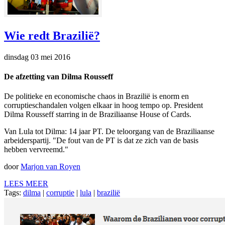
Wie redt Brazilië?
dinsdag 03 mei 2016
De afzetting van Dilma Rousseff
De politieke en economische chaos in Brazilië is enorm en
corruptieschandalen volgen elkaar in hoog tempo op. President
Dilma Rousseff starring in de Braziliaanse House of Cards.
Van Lula tot Dilma: 14 jaar PT. De teloorgang van de Braziliaanse
arbeiderspartij. "De fout van de PT is dat ze zich van de basis
hebben vervreemd."
door
Marjon van Royen
LEES MEER
Tags:
dilma
|
corruptie
|
lula
|
brazilië