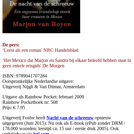
De pers:
‘Leest als een roman' NRC Handelsblad
‘Het Mexico dat Marjon en Sandra bij elkaar beleefd hebben staat in
geen enkele reisgids' De Morgen
ISBN: 9789041707284
Oorspronkelijke Nederlandse uitgave:
Uitgeverij Nijgh & Van Ditmar, Amsterdam
Uitgave als Rainbow Pocket: februari 2009
Rainbow Pocketboek nr: 508
Prijs: € 7.95
Uitgeverij Fosfor heeft
Nacht van de schreeuw
opnieuw
uitgegeven (Juni 2015). Nu ook als E-book (ePub zonder DRM /
178.000 woorden; leestijd ca. 15 uur / eerste druk 2005). Ook
verkrijgbaar via
bol.com
.