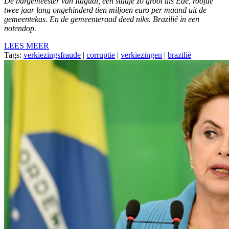
De burgemeester van Itaguaí, een stadje zo groot als Ede, roofde
twee jaar lang ongehinderd tien miljoen euro per maand uit de
gemeentekas. En de gemeenteraad deed niks. Brazilië in een
notendop.
LEES MEER
Tags:
verkiezingsfraude
|
corruptie
|
verkiezingen
|
brazilië