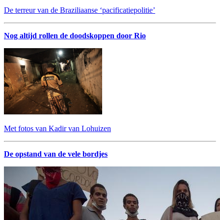
De terreur van de Braziliaanse ‘pacificatiepolitie’
Nog altijd rollen de doodskoppen door Rio
Met fotos van Kadir van Lohuizen
De opstand van de vele bordjes