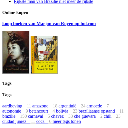
Rijkste man van Brazilië niet meer de rijkste
Online kopen
koop boeken van Marjon van Royen op bol.com
Tags
Tags
aardbeving
11
amazone
18
argentinië
24
armoede
7
autonomie
9
betancourt
4
bolivia
23
braziliaanse opstand
11
brazilië
150
carnaval
5
chavez
33
che guevara
2
chili
23
ciudad juarez
11
coca
6
meer tags tonen