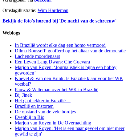
Omslagillustratie:
Wim Hardeman
Bekijk de foto's horend bij 'De nacht van de schreeuw'
Weblogs
In Brazilië wordt elke dag een homo vermoord
Dilma Rousseff: geofferd op het altaar van de democratie
Lachende moordenaars
Een Leven Lang Dwars: Che Guevara
Marjon van Royen: ‘Journalistiek is bijna een hobby
geworden’
Knevel & Van den Brink: Is Brazilië klaar voor het WK
voetbal?
Pauw & Witteman over het WK in Brazilië
Bij Jinek
Het gaat lekker in Brazilië ...
Brazilië en instorten
De opstand van de vele bordjes
Evenblij in Rio
Marjon van Royen in De Overnachting
Marjon van Royen: 'Het is een naar gevoel om niet meer
gewild te zijn'