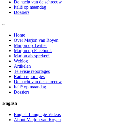
De nacht van de schreeuw
Italië op maandag
Dossiers
..
Home
Over Marjon van Royen
Marjon op Twitter
Marjon op Facebook
Marjon als spreker?
Weblog
Artikelen
Televisie reportages
Radio reportages
De nacht van de schreeuw
Italië op maandag
Dossiers
English
English Language Videos
About Marjon van Royen