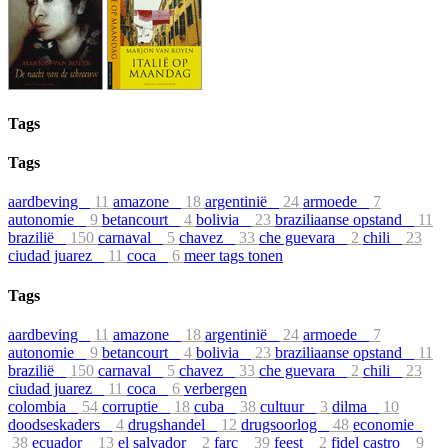
Tags
Tags
aardbeving
11
amazone
18
argentinië
24
armoede
7
autonomie
9
betancourt
4
bolivia
23
braziliaanse opstand
11
brazilië
150
carnaval
5
chavez
33
che guevara
2
chili
23
ciudad juarez
11
coca
6
meer tags tonen
Tags
aardbeving
11
amazone
18
argentinië
24
armoede
7
autonomie
9
betancourt
4
bolivia
23
braziliaanse opstand
11
brazilië
150
carnaval
5
chavez
33
che guevara
2
chili
23
ciudad juarez
11
coca
6
verbergen
colombia
54
corruptie
18
cuba
38
cultuur
3
dilma
10
doodseskaders
4
drugshandel
12
drugsoorlog
48
economie
38
ecuador
13
el salvador
2
farc
39
feest
2
fidel castro
9