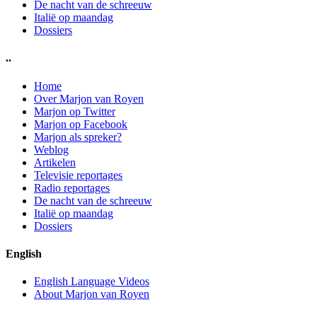
De nacht van de schreeuw
Italië op maandag
Dossiers
..
Home
Over Marjon van Royen
Marjon op Twitter
Marjon op Facebook
Marjon als spreker?
Weblog
Artikelen
Televisie reportages
Radio reportages
De nacht van de schreeuw
Italië op maandag
Dossiers
English
English Language Videos
About Marjon van Royen