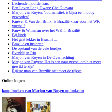
Lachende moordenaars
Een Leven Lang Dwars: Che Guevara
Marjon van Royen: ‘Journalistiek is bijna een hobby
geworden’
Knevel & Van den Brink: Is Brazilië klaar voor het WK
voetbal?
Pauw & Witteman over het WK in Brazilië
Bij Jinek
Het gaat lekker in Brazilië ...
Brazilië en instorten
De opstand van de vele bordjes
Evenblij in Rio
Marjon van Royen in De Overnachting
Marjon van Royen: 'Het is een naar gevoel om niet meer
gewild te zijn'
Rijkste man van Brazilië niet meer de rijkste
Online kopen
koop boeken van Marjon van Royen op bol.com