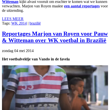
Witteman
kijkt alvast vooruit om erachter te komen wat we kunnen
verwachten. Marjon van Royen maakte
een aantal reportages
voor
de uitzending.
LEES MEER
Tags:
WK 2014
|
brazilië
Reportages Marjon van Royen voor Pauw
& Witteman over WK voetbal in Brazilië
zondag 04 mei 2014
Het voetbalveldje van Vando in de favela