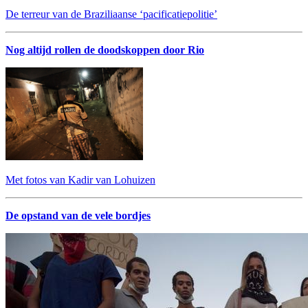
De terreur van de Braziliaanse ‘pacificatiepolitie’
Nog altijd rollen de doodskoppen door Rio
Met fotos van Kadir van Lohuizen
De opstand van de vele bordjes