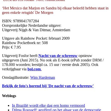
‘Het Mexico dat Marjon en Sandra bij elkaar beleefd hebben staat in
geen enkele reisgids' De Morgen
ISBN: 9789041707284
Oorspronkelijke Nederlandse uitgave:
Uitgeverij Nijgh & Van Ditmar, Amsterdam
Uitgave als Rainbow Pocket: februari 2009
Rainbow Pocketboek nr: 508
Prijs: € 7.95
Uitgeverij Fosfor heeft
Nacht van de schreeuw
opnieuw
uitgegeven (Juni 2015). Nu ook als E-book (ePub zonder DRM /
178.000 woorden; leestijd ca. 15 uur / eerste druk 2005). Ook
verkrijgbaar via
bol.com
.
Omslagillustratie:
Wim Hardeman
Bekijk de foto's horend bij 'De nacht van de schreeuw'
Weblogs
In Brazilië wordt elke dag een homo vermoord
Dilma Rousseff: geofferd op het altaar van de democratie