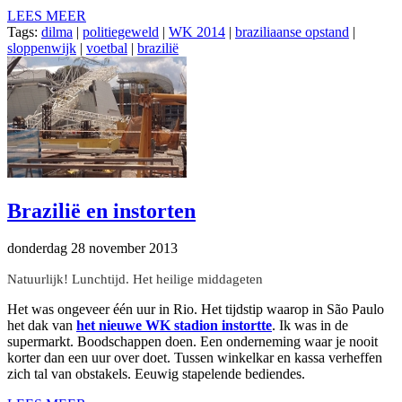
LEES MEER
Tags:
dilma
|
politiegeweld
|
WK 2014
|
braziliaanse opstand
|
sloppenwijk
|
voetbal
|
brazilië
Brazilië en instorten
donderdag 28 november 2013
Natuurlijk! Lunchtijd. Het heilige middageten
Het was ongeveer één uur in Rio. Het tijdstip waarop in São Paulo
het dak van
het nieuwe WK stadion instortte
. Ik was in de
supermarkt. Boodschappen doen. Een onderneming waar je nooit
korter dan een uur over doet. Tussen winkelkar en kassa verheffen
zich tal van obstakels. Eeuwig stapelende bediendes.