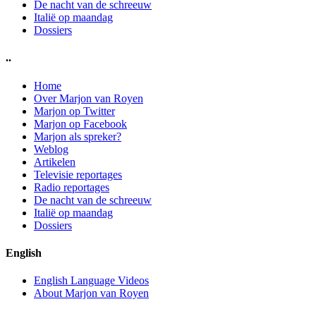
De nacht van de schreeuw
Italië op maandag
Dossiers
..
Home
Over Marjon van Royen
Marjon op Twitter
Marjon op Facebook
Marjon als spreker?
Weblog
Artikelen
Televisie reportages
Radio reportages
De nacht van de schreeuw
Italië op maandag
Dossiers
English
English Language Videos
About Marjon van Royen