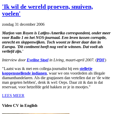
'Ik wil de wereld proeven, snuiven,
voelen'
zondag 31 december 2006
Marjon van Royen is Latijns-Amerika correspondent, onder meer
voor Radio 1 en het NOS-journaal. Een leven tussen corruptie,
onrecht en sloppenwijken. Toch woont ze liever daar dan in
Europa. 'Dit continent heeft nog veel te winnen. Dat voelt als
verliefd zijn.'
Interview door
Eveline Stoel
in Living, maart-april 2007.
(
PDF
)
"Laatst was ik met een collega-journalist bij een
stelletje
koppensnellende indianen
, waar we ons voordeden als illegale
diamanthandelaren. Als die grapjassen dan vertellen dat ze 'de witte
man gegeten hebben', denk ik wel: Oeps. Daar zit ik dan in dat
reservaat, voor hetzelfde geld hakken ze je in mootjes."
LEES MEER
Video CV in English