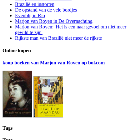
Brazilië en instorten
De opstand van de vele bordjes
Evenblij in Rio
Marjon van Royen in De Overnachting
Marjon van Royen: 'Het is een naar gevoel om niet meer
gewild te zijn'
Rijkste man van Brazilië niet meer de rijkste
Online kopen
koop boeken van Marjon van Royen op bol.com
Tags