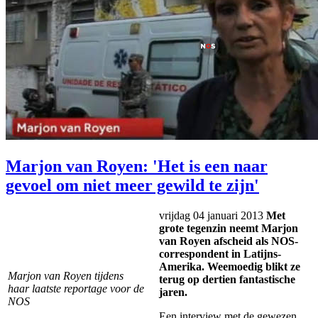
Marjon van Royen: 'Het is een naar
gevoel om niet meer gewild te zijn'
vrijdag 04 januari 2013
Met
grote tegenzin neemt Marjon
van Royen afscheid als NOS-
correspondent in Latijns-
Amerika. Weemoedig blikt ze
Marjon van Royen tijdens
terug op dertien fantastische
haar laatste reportage voor de
jaren.
NOS
Een interview met de gewezen