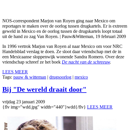
NOS-correspondent Marjon van Royen ging naar Mexico om
reportages te maken over de oorlog tussen drugkartels. Er is extreem
geweld in Mexico en de oorlog tussen de drugskartels loopt totaal
uit de hand zo zag Van Royen. | Pauw&Witteman, 19 februari 2009
In 1996 vertrok Marjon van Royen al naar Mexico om voor NRC
Handelsblad verslag te doen. Ze sloot daar vriendschap met de in
een Mexicaanse sloppenwijk wonende Sandra Romero. Over deze
vriendschap schreef ze het boek
De nacht van de schreeuw
.
LEES MEER
Tags:
pauw & witteman
|
drugsoorlog
|
mexico
Bij "De wereld draait door"
vrijdag 23 januari 2009
{flv img="wdd.jpg" width="440"}wdd{/flv}
LEES MEER