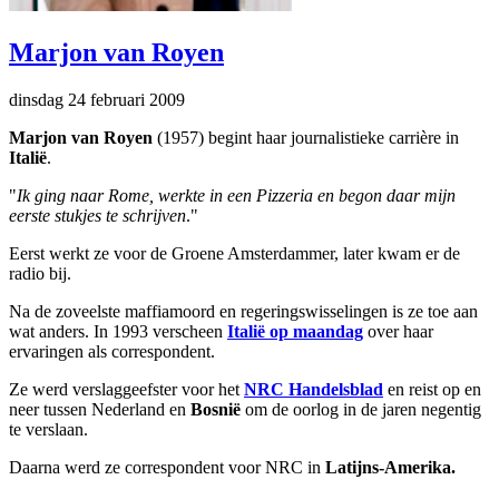
Marjon van Royen
dinsdag 24 februari 2009
Marjon van Royen
(1957) begint haar journalistieke carrière in
Italië
.
"
Ik ging naar Rome, werkte in een Pizzeria en begon daar mijn
eerste stukjes te schrijven
."
Eerst werkt ze voor de Groene Amsterdammer, later kwam er de
radio bij.
Na de zoveelste maffiamoord en regeringswisselingen is ze toe aan
wat anders. In 1993 verscheen
Italië op maandag
over haar
ervaringen als correspondent.
Ze werd verslaggeefster voor het
NRC Handelsblad
en reist op en
neer tussen Nederland en
Bosni
ë
om de oorlog in de jaren negentig
te verslaan.
Daarna werd ze correspondent voor NRC in
Latijns-Amerika.