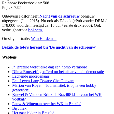
Rainbow Pocketboek nr: 508
Prijs: € 7.95
Uitgeverij Fosfor heeft
Nacht van de schreeuw
opnieuw
uitgegeven (Juni 2015). Nu ook als E-book (ePub zonder DRM /
178.000 woorden; leestijd ca. 15 uur / eerste druk 2005). Ook
verkrijgbaar via
bol.com
.
Omslagillustratie:
Wim Hardeman
Bekijk de foto's horend bij 'De nacht van de schreeuw'
Weblogs
In Brazilië wordt elke dag een homo vermoord
Dilma Rousseff: geofferd op het altaar van de democratie
Lachende moordenaars
Een Leven Lang Dwars: Che Guevara
Marjon van Royen: ‘Journalistiek is bijna een hobby
geworden’
Knevel & Van den Brink: Is Brazilië klaar voor het WK
voetbal?
Pauw & Witteman over het WK in Brazilië
Bij Jinek
Het gaat lekker in Brazilië ...