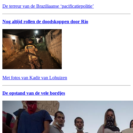
De terreur van de Braziliaanse ‘pacificatiepolitie’
Nog altijd rollen de doodskoppen door Rio
Met fotos van Kadir van Lohuizen
De opstand van de vele bordjes