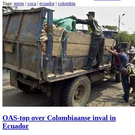
Tags:
grens
|
coca
|
ecuador
|
colombia
OAS-top over Colombiaanse inval in
Ecuador