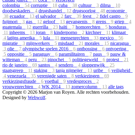
colombia
54
corruptie
18
cuba
38
cultuur
3
dilma
10
doodseskaders
4
drugshandel
12
drugsoorlog
48
economie
38
ecuador
13
el salvador
2
farc
39
feest
2
fidel castro
9
fujimori
3
gas
12
geloof
13
gevangenis
8
grens
9
griep
4
guatemala
12
guerrilla
23
haïti
7
homorechten
5
honduras
11
inheems
13
joran
8
kinderporno
2
kirchner
11
klimaat
4
latijns amerika
5
lula
11
mensenrechten
33
mexico
56
migratie
3
mijnwerkers
5
misdaad
21
morales
15
nicaragua
3
olie
7
olympische spelen 2016
6
ontbossing
6
ontvoering
5
oppositie
5
paraguay
6
paramilitairen
7
paus
9
pauw &
witteman
4
peru
23
pinochet
5
politiegeweld
6
protest
21
rio de janeiro
69
santos
4
sendero
4
sloppenwijk
25
staatsgreep
11
staking
3
tanja nijmeijer
13
uribe
6
veiligheid
4
venezuela
35
verenigde saten
8
verkiezingen
69
verkiezingsfraude
6
voetbal
9
vredesproces
2
vrouwenrechten
4
WK 2014
13
zomercolumn
13
alle tags
Copyright © 2026 Marjon van Royen. Alle rechten voorbehouden.
Designed by
Webwolf
.