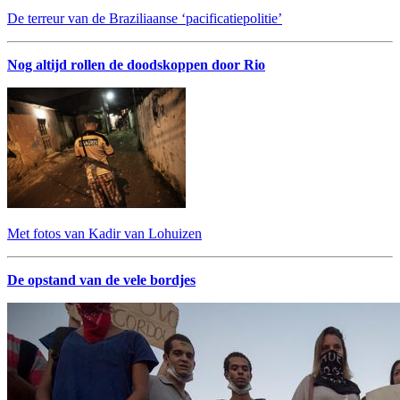
De terreur van de Braziliaanse ‘pacificatiepolitie’
Nog altijd rollen de doodskoppen door Rio
Met fotos van Kadir van Lohuizen
De opstand van de vele bordjes