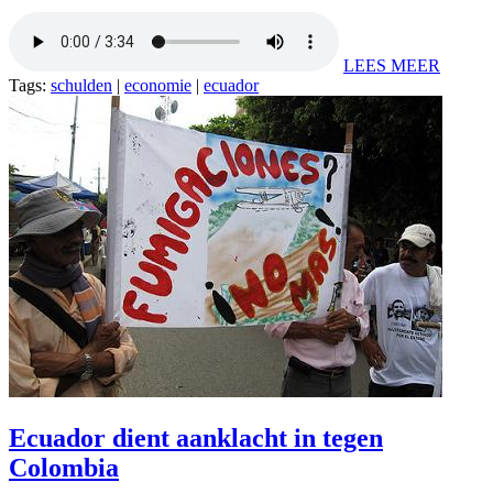
LEES MEER
Tags:
schulden
|
economie
|
ecuador
Ecuador dient aanklacht in tegen
Colombia