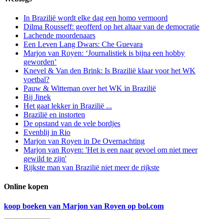
In Brazilië wordt elke dag een homo vermoord
Dilma Rousseff: geofferd op het altaar van de democratie
Lachende moordenaars
Een Leven Lang Dwars: Che Guevara
Marjon van Royen: ‘Journalistiek is bijna een hobby
geworden’
Knevel & Van den Brink: Is Brazilië klaar voor het WK
voetbal?
Pauw & Witteman over het WK in Brazilië
Bij Jinek
Het gaat lekker in Brazilië ...
Brazilië en instorten
De opstand van de vele bordjes
Evenblij in Rio
Marjon van Royen in De Overnachting
Marjon van Royen: 'Het is een naar gevoel om niet meer
gewild te zijn'
Rijkste man van Brazilië niet meer de rijkste
Online kopen
koop boeken van Marjon van Royen op bol.com