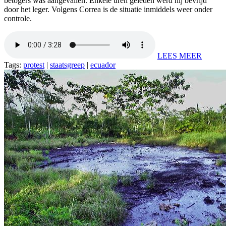
betogers was aangevallen. Enkele uren geleden werd hij bevrijd
door het leger. Volgens Correa is de situatie inmiddels weer onder
controle.
LEES MEER
Tags:
protest
|
staatsgreep
|
ecuador