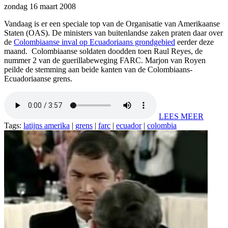
zondag 16 maart 2008
Vandaag is er een speciale top van de Organisatie van Amerikaanse
Staten (OAS). De ministers van buitenlandse zaken praten daar over
de
Colombiaanse inval op Ecuadoriaans grondgebied
eerder deze
maand. Colombiaanse soldaten doodden toen Raul Reyes, de
nummer 2 van de guerillabeweging FARC. Marjon van Royen
peilde de stemming aan beide kanten van de Colombiaans-
Ecuadoriaanse grens.
LEES MEER
Tags:
latijns amerika
|
grens
|
farc
|
ecuador
|
colombia