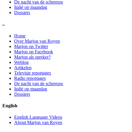
De nacht van de schreeuw
Italië op maandag
Dossiers
..
Home
Over Marjon van Royen
Marjon op Twitter
Marjon op Facebook
Marjon als spreker?
Weblog
Artikelen
Televisie reportages
Radio reportages
De nacht van de schreeuw
Italië op maandag
Dossiers
English
English Language Videos
About Marjon van Royen