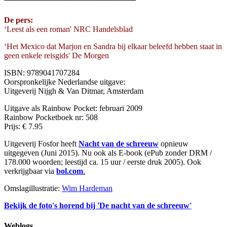
De pers:
‘Leest als een roman' NRC Handelsblad
‘Het Mexico dat Marjon en Sandra bij elkaar beleefd hebben staat in
geen enkele reisgids' De Morgen
ISBN: 9789041707284
Oorspronkelijke Nederlandse uitgave:
Uitgeverij Nijgh & Van Ditmar, Amsterdam
Uitgave als Rainbow Pocket: februari 2009
Rainbow Pocketboek nr: 508
Prijs: € 7.95
Uitgeverij Fosfor heeft
Nacht van de schreeuw
opnieuw
uitgegeven (Juni 2015). Nu ook als E-book (ePub zonder DRM /
178.000 woorden; leestijd ca. 15 uur / eerste druk 2005). Ook
verkrijgbaar via
bol.com
.
Omslagillustratie:
Wim Hardeman
Bekijk de foto's horend bij 'De nacht van de schreeuw'
Weblogs