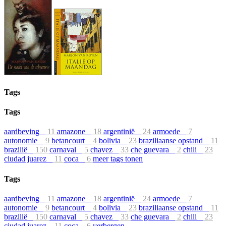
Tags
Tags
aardbeving
11
amazone
18
argentinië
24
armoede
7
autonomie
9
betancourt
4
bolivia
23
braziliaanse opstand
11
brazilië
150
carnaval
5
chavez
33
che guevara
2
chili
23
ciudad juarez
11
coca
6
meer tags tonen
Tags
aardbeving
11
amazone
18
argentinië
24
armoede
7
autonomie
9
betancourt
4
bolivia
23
braziliaanse opstand
11
brazilië
150
carnaval
5
chavez
33
che guevara
2
chili
23
ciudad juarez
11
coca
6
verbergen