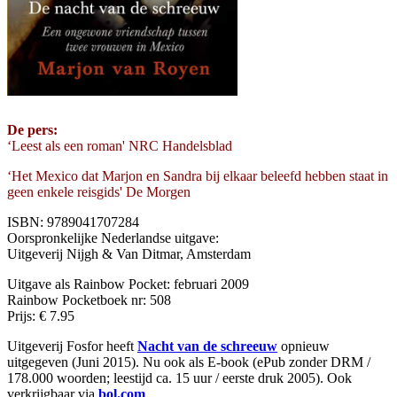
De pers:
‘Leest als een roman' NRC Handelsblad
‘Het Mexico dat Marjon en Sandra bij elkaar beleefd hebben staat in
geen enkele reisgids' De Morgen
ISBN: 9789041707284
Oorspronkelijke Nederlandse uitgave:
Uitgeverij Nijgh & Van Ditmar, Amsterdam
Uitgave als Rainbow Pocket: februari 2009
Rainbow Pocketboek nr: 508
Prijs: € 7.95
Uitgeverij Fosfor heeft
Nacht van de schreeuw
opnieuw
uitgegeven (Juni 2015). Nu ook als E-book (ePub zonder DRM /
178.000 woorden; leestijd ca. 15 uur / eerste druk 2005). Ook
verkrijgbaar via
bol.com
.