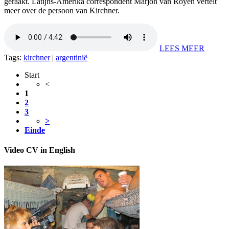
geraakt. Latijns-Amerika correspondent Marjon van Royen vertelt
meer over de persoon van Kirchner.
LEES MEER
Tags:
kirchner
|
argentinië
Start
<
1
2
3
>
Einde
Video CV in English