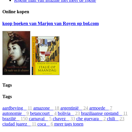
Rijkste man van Brazilië niet meer de rijkste
Online kopen
koop boeken van Marjon van Royen op bol.com
Tags
Tags
aardbeving
11
amazone
18
argentinië
24
armoede
7
autonomie
9
betancourt
4
bolivia
23
braziliaanse opstand
11
brazilië
150
carnaval
5
chavez
33
che guevara
2
chili
23
ciudad juarez
11
coca
6
meer tags tonen