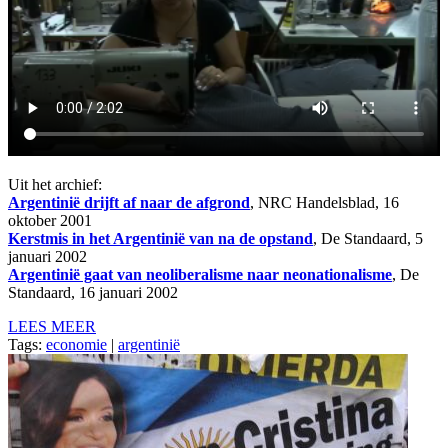
Uit het archief:
Argentinië drijft af naar de afgrond
, NRC Handelsblad, 16
oktober 2001
Kerstmis in het Argentinië van na de opstand
, De Standaard, 5
januari 2002
Argentinië gaat van neoliberalisme naar neonationalisme
, De
Standaard, 16 januari 2002
LEES MEER
Tags:
economie
|
argentinië