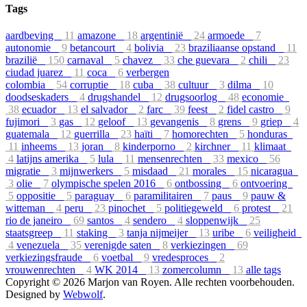
Tags
aardbeving
11
amazone
18
argentinië
24
armoede
7
autonomie
9
betancourt
4
bolivia
23
braziliaanse opstand
11
brazilië
150
carnaval
5
chavez
33
che guevara
2
chili
23
ciudad juarez
11
coca
6
verbergen
colombia
54
corruptie
18
cuba
38
cultuur
3
dilma
10
doodseskaders
4
drugshandel
12
drugsoorlog
48
economie
38
ecuador
13
el salvador
2
farc
39
feest
2
fidel castro
9
fujimori
3
gas
12
geloof
13
gevangenis
8
grens
9
griep
4
guatemala
12
guerrilla
23
haïti
7
homorechten
5
honduras
11
inheems
13
joran
8
kinderporno
2
kirchner
11
klimaat
4
latijns amerika
5
lula
11
mensenrechten
33
mexico
56
migratie
3
mijnwerkers
5
misdaad
21
morales
15
nicaragua
3
olie
7
olympische spelen 2016
6
ontbossing
6
ontvoering
5
oppositie
5
paraguay
6
paramilitairen
7
paus
9
pauw &
witteman
4
peru
23
pinochet
5
politiegeweld
6
protest
21
rio de janeiro
69
santos
4
sendero
4
sloppenwijk
25
staatsgreep
11
staking
3
tanja nijmeijer
13
uribe
6
veiligheid
4
venezuela
35
verenigde saten
8
verkiezingen
69
verkiezingsfraude
6
voetbal
9
vredesproces
2
vrouwenrechten
4
WK 2014
13
zomercolumn
13
alle tags
Copyright © 2026 Marjon van Royen. Alle rechten voorbehouden.
Designed by
Webwolf
.