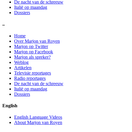
De nacht van de schreeuw
Italië op maandag
Dossiers
..
Home
Over Marjon van Royen
Marjon op Twitter
Marjon op Facebook
Marjon als spreker?
Weblog
Artikelen
Televisie reportages
Radio reportages
De nacht van de schreeuw
Italië op maandag
Dossiers
English
English Language Videos
About Marjon van Royen