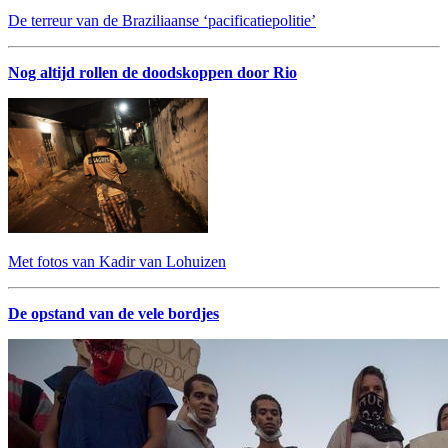
De terreur van de Braziliaanse ‘pacificatiepolitie’
Nog altijd rollen de doodskoppen door Rio
Met fotos van Kadir van Lohuizen
De opstand van de vele bordjes