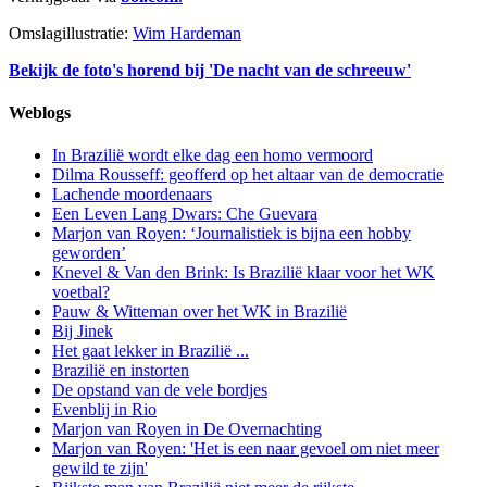
Omslagillustratie:
Wim Hardeman
Bekijk de foto's horend bij 'De nacht van de schreeuw'
Weblogs
In Brazilië wordt elke dag een homo vermoord
Dilma Rousseff: geofferd op het altaar van de democratie
Lachende moordenaars
Een Leven Lang Dwars: Che Guevara
Marjon van Royen: ‘Journalistiek is bijna een hobby
geworden’
Knevel & Van den Brink: Is Brazilië klaar voor het WK
voetbal?
Pauw & Witteman over het WK in Brazilië
Bij Jinek
Het gaat lekker in Brazilië ...
Brazilië en instorten
De opstand van de vele bordjes
Evenblij in Rio
Marjon van Royen in De Overnachting
Marjon van Royen: 'Het is een naar gevoel om niet meer
gewild te zijn'