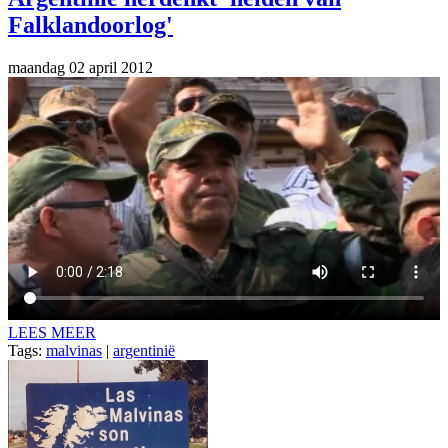
Falklandoorlog'
maandag 02 april 2012
LEES MEER
Tags:
malvinas
|
argentinië