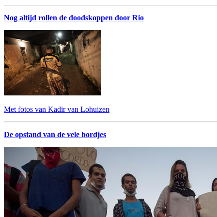
Nog altijd rollen de doodskoppen door Rio
Met fotos van Kadir van Lohuizen
De opstand van de vele bordjes