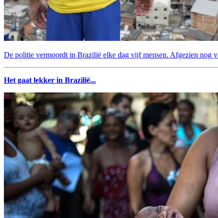
De politie vermoordt in Brazilië elke dag vijf mensen. Afgezien nog v
Het gaat lekker in Brazilië...