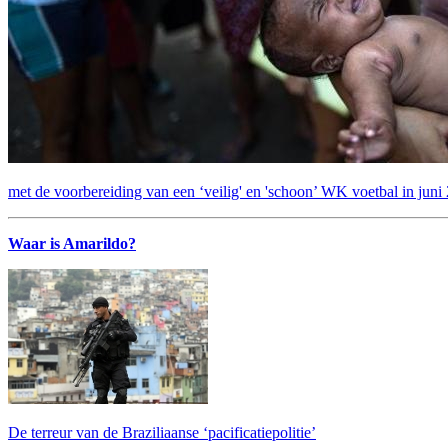
met de voorbereiding van een ‘veilig' en 'schoon’ WK voetbal in juni
Waar is Amarildo?
De terreur van de Braziliaanse ‘pacificatiepolitie’