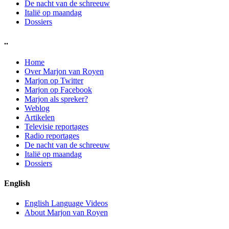
De nacht van de schreeuw
Italië op maandag
Dossiers
..
Home
Over Marjon van Royen
Marjon op Twitter
Marjon op Facebook
Marjon als spreker?
Weblog
Artikelen
Televisie reportages
Radio reportages
De nacht van de schreeuw
Italië op maandag
Dossiers
English
English Language Videos
About Marjon van Royen