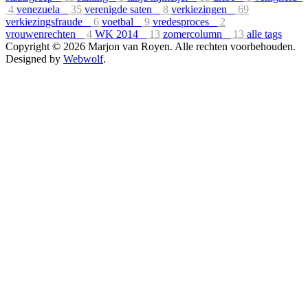
4
venezuela
35
verenigde saten
8
verkiezingen
69
verkiezingsfraude
6
voetbal
9
vredesproces
2
vrouwenrechten
4
WK 2014
13
zomercolumn
13
alle tags
Copyright © 2026 Marjon van Royen. Alle rechten voorbehouden.
Designed by
Webwolf
.