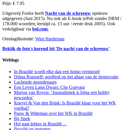
Prijs: € 7.95
Uitgeverij Fosfor heeft
Nacht van de schreeuw
opnieuw
uitgegeven (Juni 2015). Nu ook als E-book (ePub zonder DRM /
178.000 woorden; leestijd ca. 15 uur / eerste druk 2005). Ook
verkrijgbaar via
bol.com
.
Omslagillustratie:
Wim Hardeman
Bekijk de foto's horend bij 'De nacht van de schreeuw'
Weblogs
In Brazilië wordt elke dag een homo vermoord
Dilma Rousseff: geofferd op het altaar van de democratie
Lachende moordenaars
Een Leven Lang Dwars: Che Guevara
Marjon van Royen: ‘Journalistiek is bijna een hobby
geworden’
Knevel & Van den Brink: Is Brazilië klaar voor het WK
voetbal?
Pauw & Witteman over het WK in Brazilië
Bij Jinek
Het gaat lekker in Brazilië ...
Brazilië en instorten