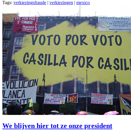
Tags:
verkiezingsfraude
|
verkiezingen
|
mexico
We blijven hier tot ze onze president