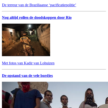
De terreur van de Braziliaanse ‘pacificatiepolitie’
Nog altijd rollen de doodskoppen door Rio
Met fotos van Kadir van Lohuizen
De opstand van de vele bordjes