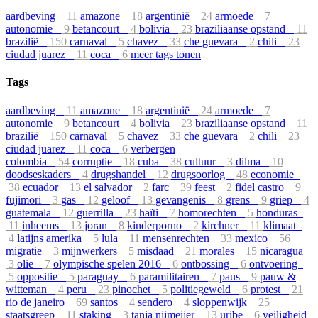
aardbeving
11
amazone
18
argentinië
24
armoede
7
autonomie
9
betancourt
4
bolivia
23
braziliaanse opstand
11
brazilië
150
carnaval
5
chavez
33
che guevara
2
chili
23
ciudad juarez
11
coca
6
meer tags tonen
Tags
aardbeving
11
amazone
18
argentinië
24
armoede
7
autonomie
9
betancourt
4
bolivia
23
braziliaanse opstand
11
brazilië
150
carnaval
5
chavez
33
che guevara
2
chili
23
ciudad juarez
11
coca
6
verbergen
colombia
54
corruptie
18
cuba
38
cultuur
3
dilma
10
doodseskaders
4
drugshandel
12
drugsoorlog
48
economie
38
ecuador
13
el salvador
2
farc
39
feest
2
fidel castro
9
fujimori
3
gas
12
geloof
13
gevangenis
8
grens
9
griep
4
guatemala
12
guerrilla
23
haïti
7
homorechten
5
honduras
11
inheems
13
joran
8
kinderporno
2
kirchner
11
klimaat
4
latijns amerika
5
lula
11
mensenrechten
33
mexico
56
migratie
3
mijnwerkers
5
misdaad
21
morales
15
nicaragua
3
olie
7
olympische spelen 2016
6
ontbossing
6
ontvoering
5
oppositie
5
paraguay
6
paramilitairen
7
paus
9
pauw &
witteman
4
peru
23
pinochet
5
politiegeweld
6
protest
21
rio de janeiro
69
santos
4
sendero
4
sloppenwijk
25
staatsgreep
11
staking
3
tanja nijmeijer
13
uribe
6
veiligheid