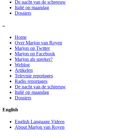
De nacht van de schreeuw
Italië op maandag
Dossiers
..
Home
Over Marjon van Royen
Marjon op Twitter
Marjon op Facebook
Marjon als spreker?
Weblog
Artikelen
Televisie reportages
Radio reportages
De nacht van de schreeuw
Italië op maandag
Dossiers
English
English Language Videos
About Marjon van Royen