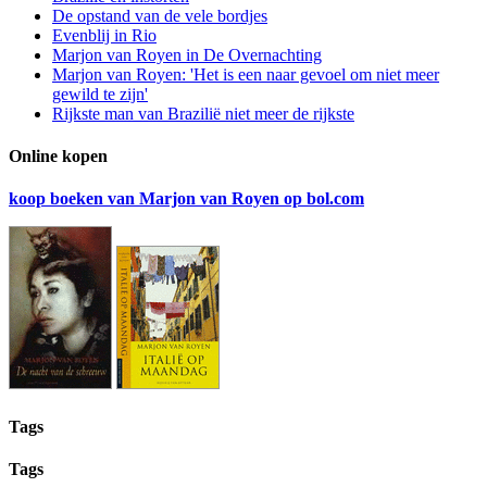
De opstand van de vele bordjes
Evenblij in Rio
Marjon van Royen in De Overnachting
Marjon van Royen: 'Het is een naar gevoel om niet meer
gewild te zijn'
Rijkste man van Brazilië niet meer de rijkste
Online kopen
koop boeken van Marjon van Royen op bol.com
Tags
Tags