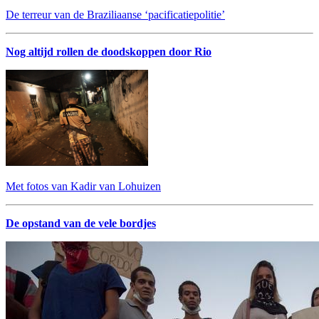
De terreur van de Braziliaanse ‘pacificatiepolitie’
Nog altijd rollen de doodskoppen door Rio
Met fotos van Kadir van Lohuizen
De opstand van de vele bordjes