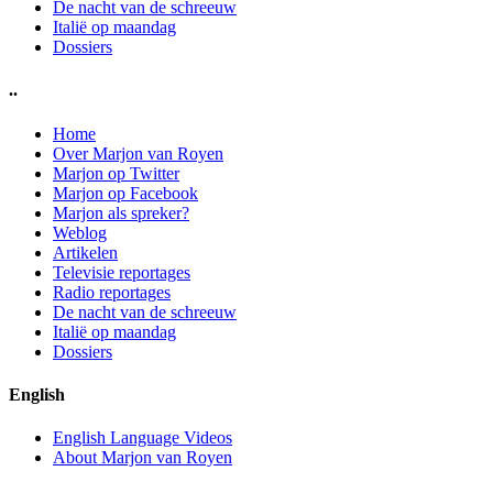
De nacht van de schreeuw
Italië op maandag
Dossiers
..
Home
Over Marjon van Royen
Marjon op Twitter
Marjon op Facebook
Marjon als spreker?
Weblog
Artikelen
Televisie reportages
Radio reportages
De nacht van de schreeuw
Italië op maandag
Dossiers
English
English Language Videos
About Marjon van Royen