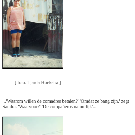
Comadre Yolanda voor haar
huisje
[ foto: Tjarda Hoekstra ]
...'Waarom willen de comadres betalen?' 'Omdat ze bang zijn,' zegt
Sandra. 'Waarvoor?' 'De compañeros natuurlijk'...