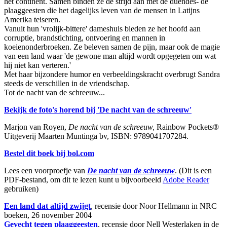
het continent. Samen binden ze de strijd aan met de duendes- de
plaaggeesten die het dagelijks leven van de mensen in Latijns
Amerika teiseren.
Vanuit hun 'vrolijk-bittere' dameshuis bieden ze het hoofd aan
corruptie, brandstichting, ontvoering en mannen in
koeienonderbroeken. Ze beleven samen de pijn, maar ook de magie
van een land waar 'de gewone man altijd wordt opgegeten om wat
hij niet kan verteren.'
Met haar bijzondere humor en verbeeldingskracht overbrugt Sandra
steeds de verschillen in de vriendschap.
Tot de nacht van de schreeuw...
Bekijk de foto's horend bij 'De nacht van de schreeuw'
Marjon van Royen,
De nacht van de schreeuw,
Rainbow Pockets®
Uitgeverij Maarten Muntinga bv, ISBN: 9789041707284.
Bestel dit boek bij bol.com
Lees een voorproefje van
De nacht van de schreeuw
. (Dit is een
PDF-bestand, om dit te lezen kunt u bijvoorbeeld
Adobe Reader
gebruiken)
Een land dat altijd zwijgt
, recensie door Noor Hellmann in NRC
boeken, 26 november 2004
Gevecht tegen plaaggeesten
, recensie door Nell Westerlaken in de