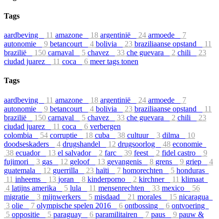
Tags
aardbeving
11
amazone
18
argentinië
24
armoede
7
autonomie
9
betancourt
4
bolivia
23
braziliaanse opstand
11
brazilië
150
carnaval
5
chavez
33
che guevara
2
chili
23
ciudad juarez
11
coca
6
meer tags tonen
Tags
aardbeving
11
amazone
18
argentinië
24
armoede
7
autonomie
9
betancourt
4
bolivia
23
braziliaanse opstand
11
brazilië
150
carnaval
5
chavez
33
che guevara
2
chili
23
ciudad juarez
11
coca
6
verbergen
colombia
54
corruptie
18
cuba
38
cultuur
3
dilma
10
doodseskaders
4
drugshandel
12
drugsoorlog
48
economie
38
ecuador
13
el salvador
2
farc
39
feest
2
fidel castro
9
fujimori
3
gas
12
geloof
13
gevangenis
8
grens
9
griep
4
guatemala
12
guerrilla
23
haïti
7
homorechten
5
honduras
11
inheems
13
joran
8
kinderporno
2
kirchner
11
klimaat
4
latijns amerika
5
lula
11
mensenrechten
33
mexico
56
migratie
3
mijnwerkers
5
misdaad
21
morales
15
nicaragua
3
olie
7
olympische spelen 2016
6
ontbossing
6
ontvoering
5
oppositie
5
paraguay
6
paramilitairen
7
paus
9
pauw &