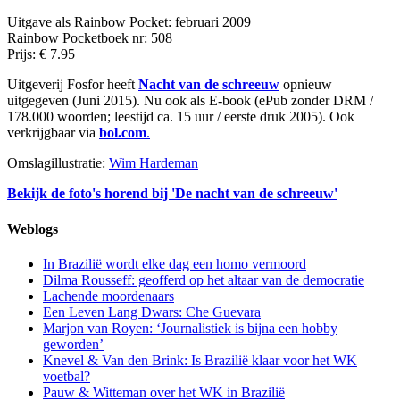
Uitgave als Rainbow Pocket: februari 2009
Rainbow Pocketboek nr: 508
Prijs: € 7.95
Uitgeverij Fosfor heeft
Nacht van de schreeuw
opnieuw
uitgegeven (Juni 2015). Nu ook als E-book (ePub zonder DRM /
178.000 woorden; leestijd ca. 15 uur / eerste druk 2005). Ook
verkrijgbaar via
bol.com
.
Omslagillustratie:
Wim Hardeman
Bekijk de foto's horend bij 'De nacht van de schreeuw'
Weblogs
In Brazilië wordt elke dag een homo vermoord
Dilma Rousseff: geofferd op het altaar van de democratie
Lachende moordenaars
Een Leven Lang Dwars: Che Guevara
Marjon van Royen: ‘Journalistiek is bijna een hobby
geworden’
Knevel & Van den Brink: Is Brazilië klaar voor het WK
voetbal?
Pauw & Witteman over het WK in Brazilië