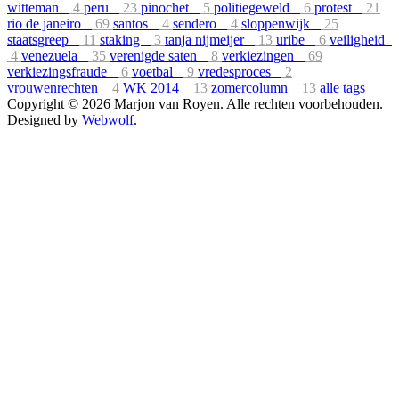
witteman
4
peru
23
pinochet
5
politiegeweld
6
protest
21
rio de janeiro
69
santos
4
sendero
4
sloppenwijk
25
staatsgreep
11
staking
3
tanja nijmeijer
13
uribe
6
veiligheid
4
venezuela
35
verenigde saten
8
verkiezingen
69
verkiezingsfraude
6
voetbal
9
vredesproces
2
vrouwenrechten
4
WK 2014
13
zomercolumn
13
alle tags
Copyright © 2026 Marjon van Royen. Alle rechten voorbehouden.
Designed by
Webwolf
.