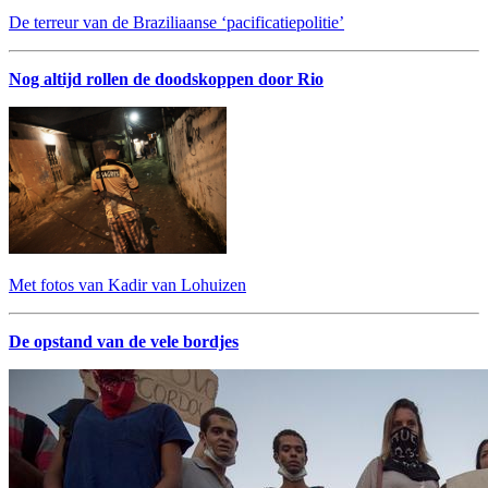
De terreur van de Braziliaanse ‘pacificatiepolitie’
Nog altijd rollen de doodskoppen door Rio
Met fotos van Kadir van Lohuizen
De opstand van de vele bordjes