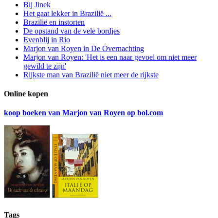
Bij Jinek
Het gaat lekker in Brazilië ...
Brazilië en instorten
De opstand van de vele bordjes
Evenblij in Rio
Marjon van Royen in De Overnachting
Marjon van Royen: 'Het is een naar gevoel om niet meer
gewild te zijn'
Rijkste man van Brazilië niet meer de rijkste
Online kopen
koop boeken van Marjon van Royen op bol.com
Tags