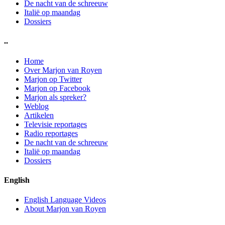
De nacht van de schreeuw
Italië op maandag
Dossiers
..
Home
Over Marjon van Royen
Marjon op Twitter
Marjon op Facebook
Marjon als spreker?
Weblog
Artikelen
Televisie reportages
Radio reportages
De nacht van de schreeuw
Italië op maandag
Dossiers
English
English Language Videos
About Marjon van Royen