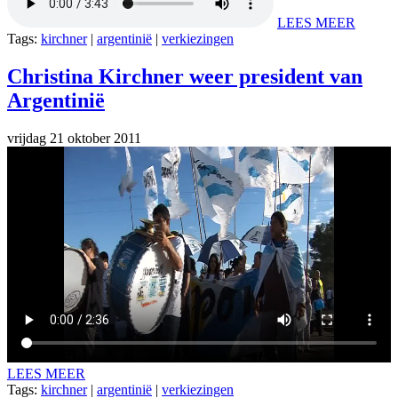
LEES MEER
Tags:
kirchner
|
argentinië
|
verkiezingen
Christina Kirchner weer president van
Argentinië
vrijdag 21 oktober 2011
LEES MEER
Tags:
kirchner
|
argentinië
|
verkiezingen