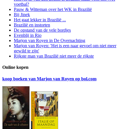
voetbal?
Pauw & Witteman over het WK in Brazilië
Bij Jinek
Het gaat lekker in Brazilië ...
Brazilië en instorten
De opstand van de vele bordjes
Evenblij in Rio
Marjon van Royen in De Overnachting
Marjon van Royen: 'Het is een naar gevoel om niet meer
gewild te zijn'
Rijkste man van Brazilië niet meer de rijkste
Online kopen
koop boeken van Marjon van Royen op bol.com