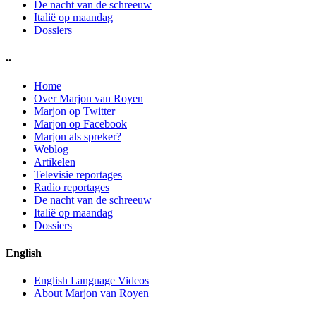
De nacht van de schreeuw
Italië op maandag
Dossiers
..
Home
Over Marjon van Royen
Marjon op Twitter
Marjon op Facebook
Marjon als spreker?
Weblog
Artikelen
Televisie reportages
Radio reportages
De nacht van de schreeuw
Italië op maandag
Dossiers
English
English Language Videos
About Marjon van Royen