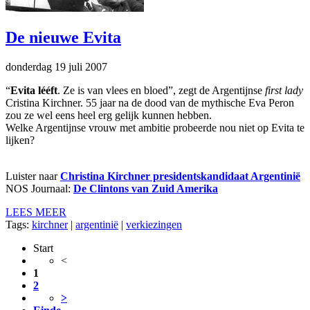
De nieuwe Evita
donderdag 19 juli 2007
“
Evita lééft
. Ze is van vlees en bloed”, zegt de Argentijnse
first lady
Cristina Kirchner. 55 jaar na de dood van de mythische Eva Peron
zou ze wel eens heel erg gelijk kunnen hebben.
Welke Argentijnse vrouw met ambitie probeerde nou niet op Evita te
lijken?
Luister naar
Christina Kirchner presidentskandidaat Argentinië
NOS Journaal:
De Clintons van Zuid Amerika
LEES MEER
Tags:
kirchner
|
argentinië
|
verkiezingen
Start
<
1
2
>