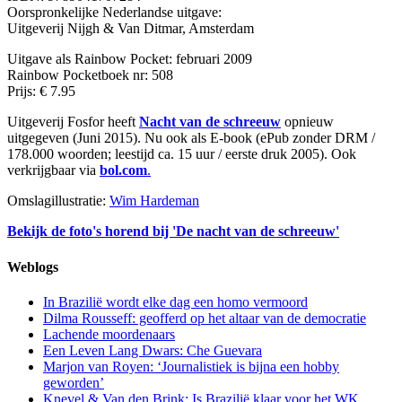
Oorspronkelijke Nederlandse uitgave:
Uitgeverij Nijgh & Van Ditmar, Amsterdam
Uitgave als Rainbow Pocket: februari 2009
Rainbow Pocketboek nr: 508
Prijs: € 7.95
Uitgeverij Fosfor heeft
Nacht van de schreeuw
opnieuw
uitgegeven (Juni 2015). Nu ook als E-book (ePub zonder DRM /
178.000 woorden; leestijd ca. 15 uur / eerste druk 2005). Ook
verkrijgbaar via
bol.com
.
Omslagillustratie:
Wim Hardeman
Bekijk de foto's horend bij 'De nacht van de schreeuw'
Weblogs
In Brazilië wordt elke dag een homo vermoord
Dilma Rousseff: geofferd op het altaar van de democratie
Lachende moordenaars
Een Leven Lang Dwars: Che Guevara
Marjon van Royen: ‘Journalistiek is bijna een hobby
geworden’
Knevel & Van den Brink: Is Brazilië klaar voor het WK