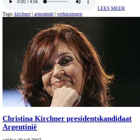
LEES MEER
Tags:
kirchner
|
argentinië
|
verkiezingen
Christina Kirchner presidentskandidaat
Argentinië