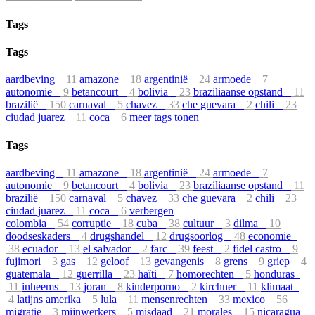
Tags
Tags
aardbeving
11
amazone
18
argentinië
24
armoede
7
autonomie
9
betancourt
4
bolivia
23
braziliaanse opstand
11
brazilië
150
carnaval
5
chavez
33
che guevara
2
chili
23
ciudad juarez
11
coca
6
meer tags tonen
Tags
aardbeving
11
amazone
18
argentinië
24
armoede
7
autonomie
9
betancourt
4
bolivia
23
braziliaanse opstand
11
brazilië
150
carnaval
5
chavez
33
che guevara
2
chili
23
ciudad juarez
11
coca
6
verbergen
colombia
54
corruptie
18
cuba
38
cultuur
3
dilma
10
doodseskaders
4
drugshandel
12
drugsoorlog
48
economie
38
ecuador
13
el salvador
2
farc
39
feest
2
fidel castro
9
fujimori
3
gas
12
geloof
13
gevangenis
8
grens
9
griep
4
guatemala
12
guerrilla
23
haïti
7
homorechten
5
honduras
11
inheems
13
joran
8
kinderporno
2
kirchner
11
klimaat
4
latijns amerika
5
lula
11
mensenrechten
33
mexico
56
migratie
3
mijnwerkers
5
misdaad
21
morales
15
nicaragua