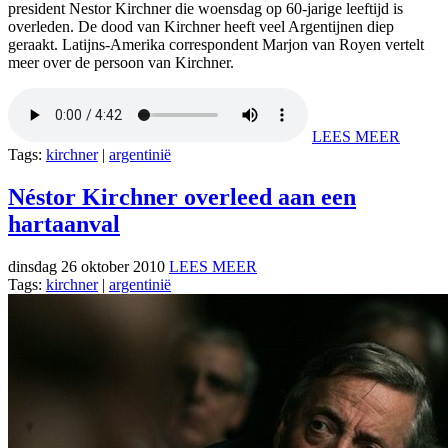
president Nestor Kirchner die woensdag op 60-jarige leeftijd is
overleden. De dood van Kirchner heeft veel Argentijnen diep
geraakt. Latijns-Amerika correspondent Marjon van Royen vertelt
meer over de persoon van Kirchner.
LEES MEER
Tags:
kirchner
|
argentinië
Néstor Kirchner overleed aan een
hartaanval
dinsdag 26 oktober 2010
LEES MEER
Tags:
kirchner
|
argentinië