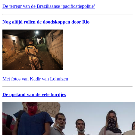
De terreur van de Braziliaanse ‘pacificatiepolitie’
Nog altijd rollen de doodskoppen door Rio
Met fotos van Kadir van Lohuizen
De opstand van de vele bordjes