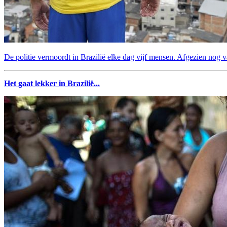
De politie vermoordt in Brazilië elke dag vijf mensen. Afgezien nog v
Het gaat lekker in Brazilië...