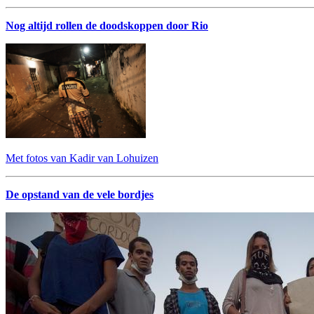
Nog altijd rollen de doodskoppen door Rio
Met fotos van Kadir van Lohuizen
De opstand van de vele bordjes