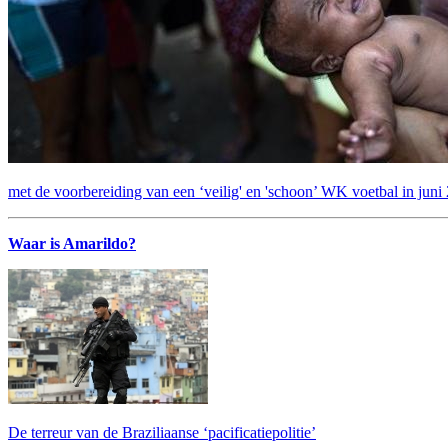
met de voorbereiding van een ‘veilig' en 'schoon’ WK voetbal in juni
Waar is Amarildo?
De terreur van de Braziliaanse ‘pacificatiepolitie’