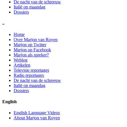
De nacht van de schreeuw
Italië op maandag
Dossiers
..
Home
Over Marjon van Royen
Marjon op Twitter
Marjon op Facebook
Marjon als spreker?
Weblog
Artikelen
Televisie reportages
Radio reportages
De nacht van de schreeuw
Italië op maandag
Dossiers
English
English Language Videos
About Marjon van Royen