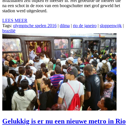
Brazilianen zelf blijken er meester in. Het gebeurde de meneer die
na een schot in de roos van een boogschutter met grof geweld het
stadion werd uitgesleurd.
LEES MEER
Tags:
olympische spelen 2016
|
dilma
|
rio de janeiro
|
sloppenwijk
|
brazilië
Gelukkig is er nu een nieuwe metro in Rio