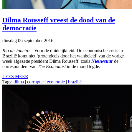
Dilma Rousseff vreest de dood van de
democratie
dinsdag 06 september 2016
Rio de Janeiro
– Voor de duidelijkheid. De economische crisis in
Brazilië komt niet ‘grotendeels door het wanbeleid’ van de vorige
week afgezette president Dilma Rousseff, zoals
Nieuwsuur
de
correspondent van
The Economist
in de mond legde.
LEES MEER
Tags:
dilma
|
corruptie
|
economie
|
brazilië