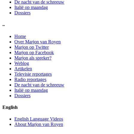
De nacht van de schreeuw
Italië op maandag
Dossiers
..
Home
Over Marjon van Royen
Marjon op Twitter
Marjon op Facebook
Marjon als spreker?
Weblog
Artikelen
Televisie reportages
Radio reportages
De nacht van de schreeuw
Italië op maandag
Dossiers
English
English Language Videos
About Marjon van Royen