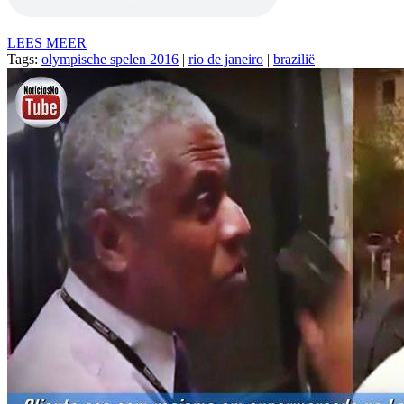
LEES MEER
Tags:
olympische spelen 2016
|
rio de janeiro
|
brazilië