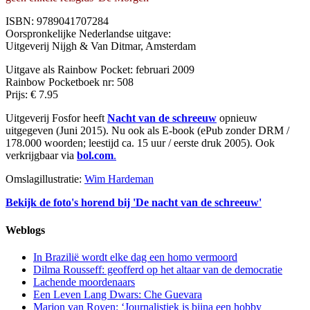
ISBN: 9789041707284
Oorspronkelijke Nederlandse uitgave:
Uitgeverij Nijgh & Van Ditmar, Amsterdam
Uitgave als Rainbow Pocket: februari 2009
Rainbow Pocketboek nr: 508
Prijs: € 7.95
Uitgeverij Fosfor heeft
Nacht van de schreeuw
opnieuw
uitgegeven (Juni 2015). Nu ook als E-book (ePub zonder DRM /
178.000 woorden; leestijd ca. 15 uur / eerste druk 2005). Ook
verkrijgbaar via
bol.com
.
Omslagillustratie:
Wim Hardeman
Bekijk de foto's horend bij 'De nacht van de schreeuw'
Weblogs
In Brazilië wordt elke dag een homo vermoord
Dilma Rousseff: geofferd op het altaar van de democratie
Lachende moordenaars
Een Leven Lang Dwars: Che Guevara
Marjon van Royen: ‘Journalistiek is bijna een hobby