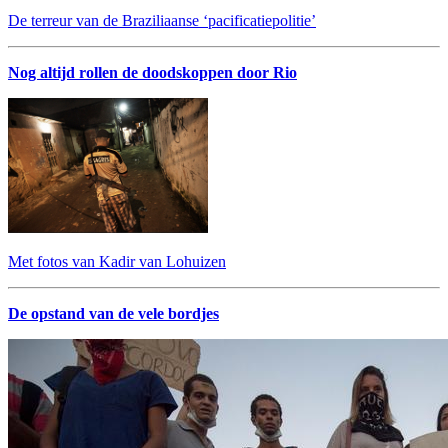
De terreur van de Braziliaanse ‘pacificatiepolitie’
Nog altijd rollen de doodskoppen door Rio
Met fotos van Kadir van Lohuizen
De opstand van de vele bordjes