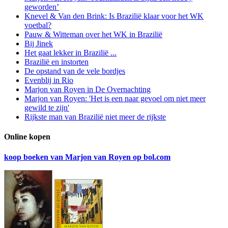
geworden’
Knevel & Van den Brink: Is Brazilië klaar voor het WK
voetbal?
Pauw & Witteman over het WK in Brazilië
Bij Jinek
Het gaat lekker in Brazilië ...
Brazilië en instorten
De opstand van de vele bordjes
Evenblij in Rio
Marjon van Royen in De Overnachting
Marjon van Royen: 'Het is een naar gevoel om niet meer
gewild te zijn'
Rijkste man van Brazilië niet meer de rijkste
Online kopen
koop boeken van Marjon van Royen op bol.com