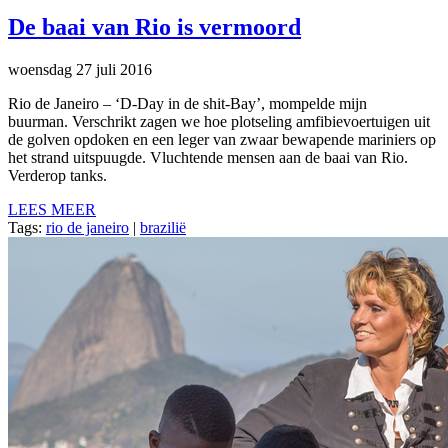
De baai van Rio is vermoord
woensdag 27 juli 2016
Rio de Janeiro – ‘D-Day in de shit-Bay’, mompelde mijn
buurman. Verschrikt zagen we hoe plotseling amfibievoertuigen uit
de golven opdoken en een leger van zwaar bewapende mariniers op
het strand uitspuugde. Vluchtende mensen aan de baai van Rio.
Verderop tanks.
LEES MEER
Tags:
rio de janeiro
|
brazilië