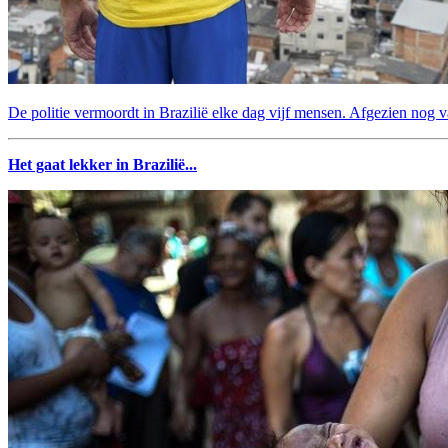
De politie vermoordt in Brazilië elke dag vijf mensen. Afgezien nog v
Het gaat lekker in Brazilië...