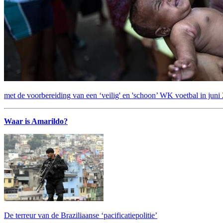
met de voorbereiding van een ‘veilig' en 'schoon’ WK voetbal in juni
Waar is Amarildo?
De terreur van de Braziliaanse ‘pacificatiepolitie’