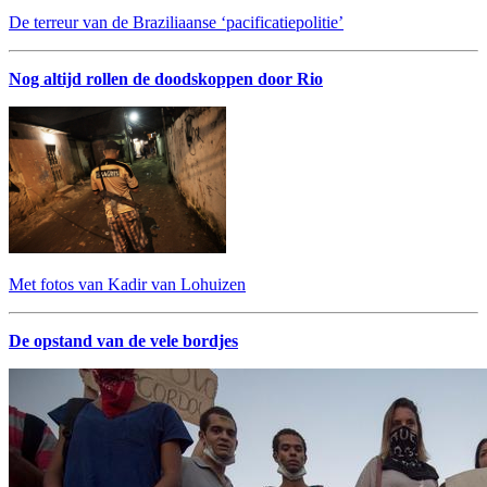
De terreur van de Braziliaanse ‘pacificatiepolitie’
Nog altijd rollen de doodskoppen door Rio
Met fotos van Kadir van Lohuizen
De opstand van de vele bordjes