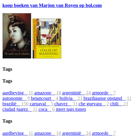
koop boeken van Marjon van Royen op bol.com
Tags
Tags
aardbeving
11
amazone
18
argentinië
24
armoede
7
autonomie
9
betancourt
4
bolivia
23
braziliaanse opstand
11
brazilië
150
carnaval
5
chavez
33
che guevara
2
chili
23
ciudad juarez
11
coca
6
meer tags tonen
Tags
aardbeving
11
amazone
18
argentinië
24
armoede
7