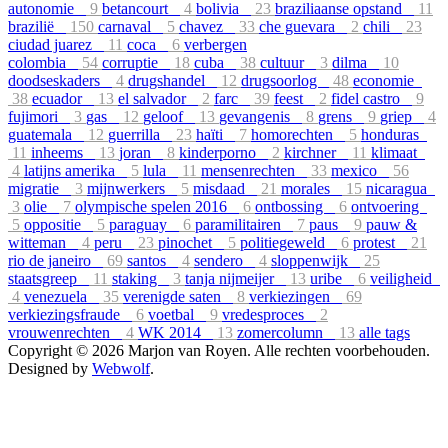
autonomie
9
betancourt
4
bolivia
23
braziliaanse opstand
11
brazilië
150
carnaval
5
chavez
33
che guevara
2
chili
23
ciudad juarez
11
coca
6
verbergen
colombia
54
corruptie
18
cuba
38
cultuur
3
dilma
10
doodseskaders
4
drugshandel
12
drugsoorlog
48
economie
38
ecuador
13
el salvador
2
farc
39
feest
2
fidel castro
9
fujimori
3
gas
12
geloof
13
gevangenis
8
grens
9
griep
4
guatemala
12
guerrilla
23
haïti
7
homorechten
5
honduras
11
inheems
13
joran
8
kinderporno
2
kirchner
11
klimaat
4
latijns amerika
5
lula
11
mensenrechten
33
mexico
56
migratie
3
mijnwerkers
5
misdaad
21
morales
15
nicaragua
3
olie
7
olympische spelen 2016
6
ontbossing
6
ontvoering
5
oppositie
5
paraguay
6
paramilitairen
7
paus
9
pauw &
witteman
4
peru
23
pinochet
5
politiegeweld
6
protest
21
rio de janeiro
69
santos
4
sendero
4
sloppenwijk
25
staatsgreep
11
staking
3
tanja nijmeijer
13
uribe
6
veiligheid
4
venezuela
35
verenigde saten
8
verkiezingen
69
verkiezingsfraude
6
voetbal
9
vredesproces
2
vrouwenrechten
4
WK 2014
13
zomercolumn
13
alle tags
Copyright © 2026 Marjon van Royen. Alle rechten voorbehouden.
Designed by
Webwolf
.