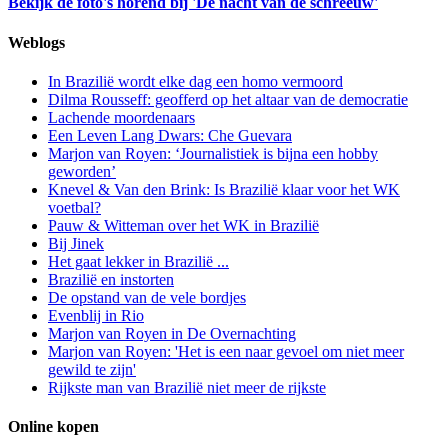
Bekijk de foto's horend bij 'De nacht van de schreeuw'
Weblogs
In Brazilië wordt elke dag een homo vermoord
Dilma Rousseff: geofferd op het altaar van de democratie
Lachende moordenaars
Een Leven Lang Dwars: Che Guevara
Marjon van Royen: ‘Journalistiek is bijna een hobby
geworden’
Knevel & Van den Brink: Is Brazilië klaar voor het WK
voetbal?
Pauw & Witteman over het WK in Brazilië
Bij Jinek
Het gaat lekker in Brazilië ...
Brazilië en instorten
De opstand van de vele bordjes
Evenblij in Rio
Marjon van Royen in De Overnachting
Marjon van Royen: 'Het is een naar gevoel om niet meer
gewild te zijn'
Rijkste man van Brazilië niet meer de rijkste
Online kopen