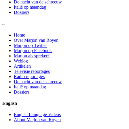
De nacht van de schreeuw
Italië op maandag
Dossiers
..
Home
Over Marjon van Royen
Marjon op Twitter
Marjon op Facebook
Marjon als spreker?
Weblog
Artikelen
Televisie reportages
Radio reportages
De nacht van de schreeuw
Italië op maandag
Dossiers
English
English Language Videos
About Marjon van Royen