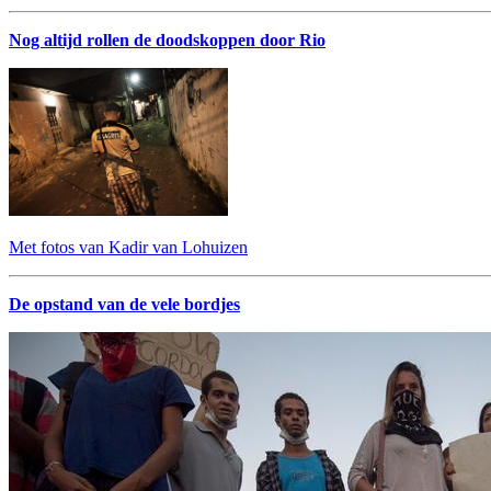
Nog altijd rollen de doodskoppen door Rio
Met fotos van Kadir van Lohuizen
De opstand van de vele bordjes