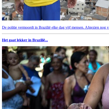
De politie vermoordt in Brazilië elke dag vijf mensen. Afgezien nog v
Het gaat lekker in Brazilië...