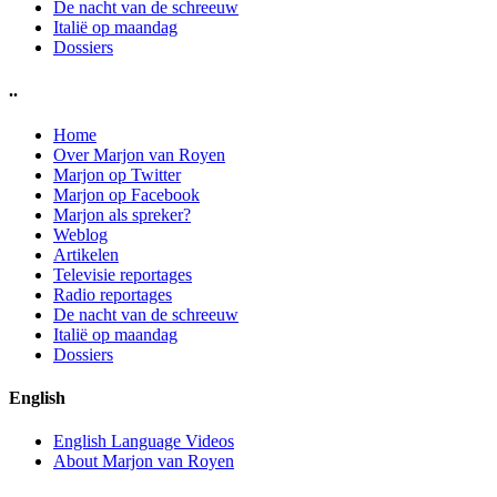
De nacht van de schreeuw
Italië op maandag
Dossiers
..
Home
Over Marjon van Royen
Marjon op Twitter
Marjon op Facebook
Marjon als spreker?
Weblog
Artikelen
Televisie reportages
Radio reportages
De nacht van de schreeuw
Italië op maandag
Dossiers
English
English Language Videos
About Marjon van Royen