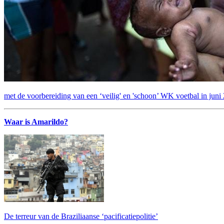
met de voorbereiding van een ‘veilig' en 'schoon’ WK voetbal in juni
Waar is Amarildo?
De terreur van de Braziliaanse ‘pacificatiepolitie’