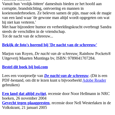
Vanuit hun 'vrolijk-bittere' dameshuis bieden ze het hoofd aan
corruptie, brandstichting, ontvoering en mannen in
koeienonderbroeken. Ze beleven samen de pijn, maar ook de magie
van een land waar 'de gewone man altijd wordt opgegeten om wat
hij niet kan verteren.'
Met haar bijzondere humor en verbeeldingskracht overbrugt Sandra
steeds de verschillen in de vriendschap.
Tot de nacht van de schreeuw...
Bekijk de foto's horend bij 'De nacht van de schreeuw'
Marjon van Royen,
De nacht van de schreeuw,
Rainbow Pockets®
Uitgeverij Maarten Muntinga bv, ISBN: 9789041707284.
Bestel dit boek bij bol.com
Lees een voorproefje van
De nacht van de schreeuw
. (Dit is een
PDF-bestand, om dit te lezen kunt u bijvoorbeeld
Adobe Reader
gebruiken)
Een land dat altijd zwijgt
, recensie door Noor Hellmann in NRC
boeken, 26 november 2004
Gevecht tegen plaaggeesten
, recensie door Nell Westerlaken in de
Volkskrant, 21 januari 2005