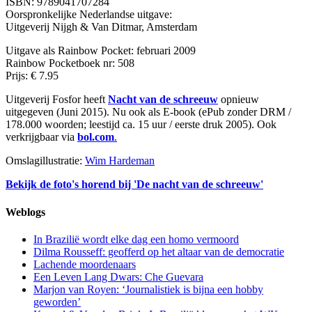
ISBN: 9789041707284
Oorspronkelijke Nederlandse uitgave:
Uitgeverij Nijgh & Van Ditmar, Amsterdam
Uitgave als Rainbow Pocket: februari 2009
Rainbow Pocketboek nr: 508
Prijs: € 7.95
Uitgeverij Fosfor heeft
Nacht van de schreeuw
opnieuw
uitgegeven (Juni 2015). Nu ook als E-book (ePub zonder DRM /
178.000 woorden; leestijd ca. 15 uur / eerste druk 2005). Ook
verkrijgbaar via
bol.com
.
Omslagillustratie:
Wim Hardeman
Bekijk de foto's horend bij 'De nacht van de schreeuw'
Weblogs
In Brazilië wordt elke dag een homo vermoord
Dilma Rousseff: geofferd op het altaar van de democratie
Lachende moordenaars
Een Leven Lang Dwars: Che Guevara
Marjon van Royen: ‘Journalistiek is bijna een hobby
geworden’