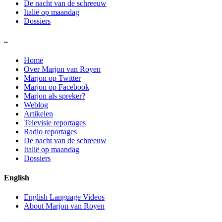
De nacht van de schreeuw
Italië op maandag
Dossiers
..
Home
Over Marjon van Royen
Marjon op Twitter
Marjon op Facebook
Marjon als spreker?
Weblog
Artikelen
Televisie reportages
Radio reportages
De nacht van de schreeuw
Italië op maandag
Dossiers
English
English Language Videos
About Marjon van Royen