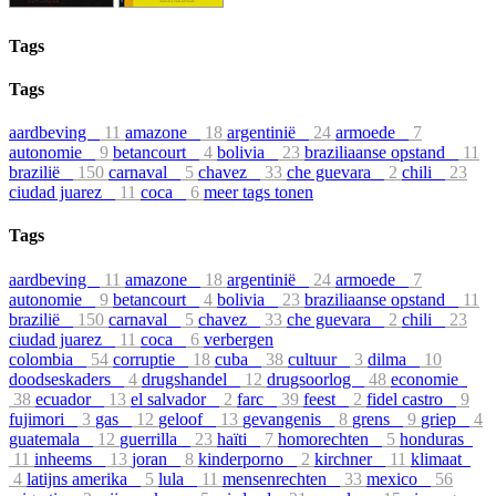
Tags
Tags
aardbeving
11
amazone
18
argentinië
24
armoede
7
autonomie
9
betancourt
4
bolivia
23
braziliaanse opstand
11
brazilië
150
carnaval
5
chavez
33
che guevara
2
chili
23
ciudad juarez
11
coca
6
meer tags tonen
Tags
aardbeving
11
amazone
18
argentinië
24
armoede
7
autonomie
9
betancourt
4
bolivia
23
braziliaanse opstand
11
brazilië
150
carnaval
5
chavez
33
che guevara
2
chili
23
ciudad juarez
11
coca
6
verbergen
colombia
54
corruptie
18
cuba
38
cultuur
3
dilma
10
doodseskaders
4
drugshandel
12
drugsoorlog
48
economie
38
ecuador
13
el salvador
2
farc
39
feest
2
fidel castro
9
fujimori
3
gas
12
geloof
13
gevangenis
8
grens
9
griep
4
guatemala
12
guerrilla
23
haïti
7
homorechten
5
honduras
11
inheems
13
joran
8
kinderporno
2
kirchner
11
klimaat
4
latijns amerika
5
lula
11
mensenrechten
33
mexico
56