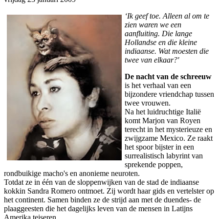
‘Ik geef toe. Alleen al om te
zien waren we een
aanfluiting. Die lange
Hollandse en die kleine
indiaanse. Wat moesten die
twee van elkaar?'
De nacht van de schreeuw
is het verhaal van een
bijzondere vriendchap tussen
twee vrouwen.
Na het luidruchtige Italië
komt Marjon van Royen
terecht in het mysterieuze en
zwijgzame Mexico. Ze raakt
het spoor bijster in een
surrealistisch labyrint van
sprekende poppen,
rondbuikige macho's en anonieme neuroten.
Totdat ze in één van de sloppenwijken van de stad de indiaanse
kokkin Sandra Romero ontmoet. Zij wordt haar gids en vertelster op
het continent. Samen binden ze de strijd aan met de duendes- de
plaaggeesten die het dagelijks leven van de mensen in Latijns
Amerika teiseren.