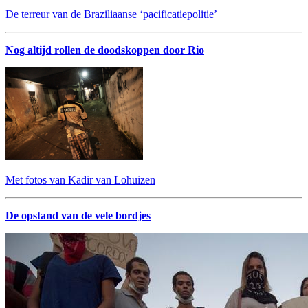
De terreur van de Braziliaanse ‘pacificatiepolitie’
Nog altijd rollen de doodskoppen door Rio
Met fotos van Kadir van Lohuizen
De opstand van de vele bordjes