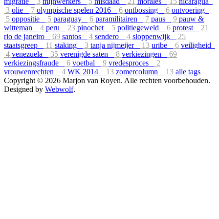
migratie
3
mijnwerkers
5
misdaad
21
morales
15
nicaragua
3
olie
7
olympische spelen 2016
6
ontbossing
6
ontvoering
5
oppositie
5
paraguay
6
paramilitairen
7
paus
9
pauw &
witteman
4
peru
23
pinochet
5
politiegeweld
6
protest
21
rio de janeiro
69
santos
4
sendero
4
sloppenwijk
25
staatsgreep
11
staking
3
tanja nijmeijer
13
uribe
6
veiligheid
4
venezuela
35
verenigde saten
8
verkiezingen
69
verkiezingsfraude
6
voetbal
9
vredesproces
2
vrouwenrechten
4
WK 2014
13
zomercolumn
13
alle tags
Copyright © 2026 Marjon van Royen. Alle rechten voorbehouden.
Designed by
Webwolf
.