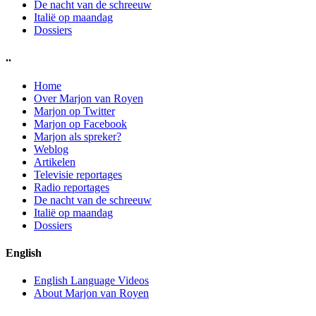
De nacht van de schreeuw
Italië op maandag
Dossiers
..
Home
Over Marjon van Royen
Marjon op Twitter
Marjon op Facebook
Marjon als spreker?
Weblog
Artikelen
Televisie reportages
Radio reportages
De nacht van de schreeuw
Italië op maandag
Dossiers
English
English Language Videos
About Marjon van Royen