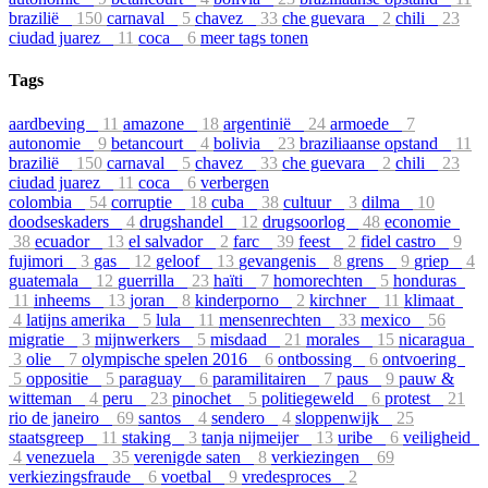
brazilië
150
carnaval
5
chavez
33
che guevara
2
chili
23
ciudad juarez
11
coca
6
meer tags tonen
Tags
aardbeving
11
amazone
18
argentinië
24
armoede
7
autonomie
9
betancourt
4
bolivia
23
braziliaanse opstand
11
brazilië
150
carnaval
5
chavez
33
che guevara
2
chili
23
ciudad juarez
11
coca
6
verbergen
colombia
54
corruptie
18
cuba
38
cultuur
3
dilma
10
doodseskaders
4
drugshandel
12
drugsoorlog
48
economie
38
ecuador
13
el salvador
2
farc
39
feest
2
fidel castro
9
fujimori
3
gas
12
geloof
13
gevangenis
8
grens
9
griep
4
guatemala
12
guerrilla
23
haïti
7
homorechten
5
honduras
11
inheems
13
joran
8
kinderporno
2
kirchner
11
klimaat
4
latijns amerika
5
lula
11
mensenrechten
33
mexico
56
migratie
3
mijnwerkers
5
misdaad
21
morales
15
nicaragua
3
olie
7
olympische spelen 2016
6
ontbossing
6
ontvoering
5
oppositie
5
paraguay
6
paramilitairen
7
paus
9
pauw &
witteman
4
peru
23
pinochet
5
politiegeweld
6
protest
21
rio de janeiro
69
santos
4
sendero
4
sloppenwijk
25
staatsgreep
11
staking
3
tanja nijmeijer
13
uribe
6
veiligheid
4
venezuela
35
verenigde saten
8
verkiezingen
69
verkiezingsfraude
6
voetbal
9
vredesproces
2