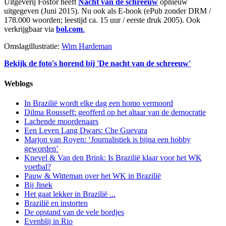
Uitgeverij Fosfor heeft
Nacht van de schreeuw
opnieuw
uitgegeven (Juni 2015). Nu ook als E-book (ePub zonder DRM /
178.000 woorden; leestijd ca. 15 uur / eerste druk 2005). Ook
verkrijgbaar via
bol.com
.
Omslagillustratie:
Wim Hardeman
Bekijk de foto's horend bij 'De nacht van de schreeuw'
Weblogs
In Brazilië wordt elke dag een homo vermoord
Dilma Rousseff: geofferd op het altaar van de democratie
Lachende moordenaars
Een Leven Lang Dwars: Che Guevara
Marjon van Royen: ‘Journalistiek is bijna een hobby
geworden’
Knevel & Van den Brink: Is Brazilië klaar voor het WK
voetbal?
Pauw & Witteman over het WK in Brazilië
Bij Jinek
Het gaat lekker in Brazilië ...
Brazilië en instorten
De opstand van de vele bordjes
Evenblij in Rio