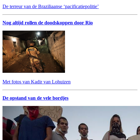
De terreur van de Braziliaanse ‘pacificatiepolitie’
Nog altijd rollen de doodskoppen door Rio
Met fotos van Kadir van Lohuizen
De opstand van de vele bordjes