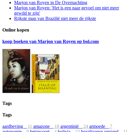
Marjon van Royen in De Overnachting
Marjon van Royen: 'Het is een naar gevoel om niet meer
gewild te zijn'
Rijkste man van Brazilië niet meer de rijkste
Online kopen
koop boeken van Marjon van Royen op bol.com
Tags
Tags
aardbeving
11
amazone
18
argentinië
24
armoede
7
autonomie
9
betancourt
4
bolivia
23
braziliaanse opstand
11