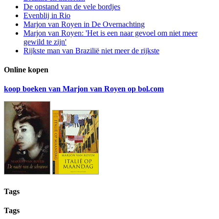
De opstand van de vele bordjes
Evenblij in Rio
Marjon van Royen in De Overnachting
Marjon van Royen: 'Het is een naar gevoel om niet meer
gewild te zijn'
Rijkste man van Brazilië niet meer de rijkste
Online kopen
koop boeken van Marjon van Royen op bol.com
Tags
Tags