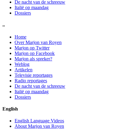
De nacht van de schreeuw
Italië op maandag
Dossiers
..
Home
Over Marjon van Royen
Marjon op Twitter
Marjon op Facebook
Marjon als spreker?
Weblog
Artikelen
Televisie reportages
Radio reportages
De nacht van de schreeuw
Italië op maandag
Dossiers
English
English Language Videos
About Marjon van Royen