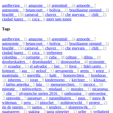
aardbeving
11
amazone
18
argentinië
24
armoede
7
autonomie
9
betancourt
4
bolivia
23
braziliaanse opstand
11
brazilië
150
carnaval
5
chavez
33
che guevara
2
chili
23
ciudad juarez
11
coca
6
meer tags tonen
Tags
aardbeving
11
amazone
18
argentinië
24
armoede
7
autonomie
9
betancourt
4
bolivia
23
braziliaanse opstand
11
brazilië
150
carnaval
5
chavez
33
che guevara
2
chili
23
ciudad juarez
11
coca
6
verbergen
colombia
54
corruptie
18
cuba
38
cultuur
3
dilma
10
doodseskaders
4
drugshandel
12
drugsoorlog
48
economie
38
ecuador
13
el salvador
2
farc
39
feest
2
fidel castro
9
fujimori
3
gas
12
geloof
13
gevangenis
8
grens
9
griep
4
guatemala
12
guerrilla
23
haïti
7
homorechten
5
honduras
11
inheems
13
joran
8
kinderporno
2
kirchner
11
klimaat
4
latijns amerika
5
lula
11
mensenrechten
33
mexico
56
migratie
3
mijnwerkers
5
misdaad
21
morales
15
nicaragua
3
olie
7
olympische spelen 2016
6
ontbossing
6
ontvoering
5
oppositie
5
paraguay
6
paramilitairen
7
paus
9
pauw &
witteman
4
peru
23
pinochet
5
politiegeweld
6
protest
21
rio de janeiro
69
santos
4
sendero
4
sloppenwijk
25
staatsgreep
11
staking
3
tanja nijmeijer
13
uribe
6
veiligheid