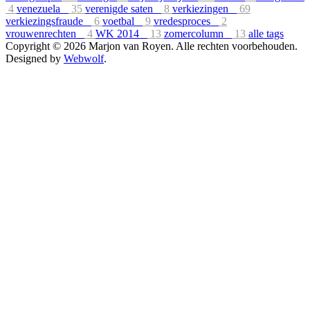
4
venezuela
35
verenigde saten
8
verkiezingen
69
verkiezingsfraude
6
voetbal
9
vredesproces
2
vrouwenrechten
4
WK 2014
13
zomercolumn
13
alle tags
Copyright © 2026 Marjon van Royen. Alle rechten voorbehouden.
Designed by
Webwolf
.