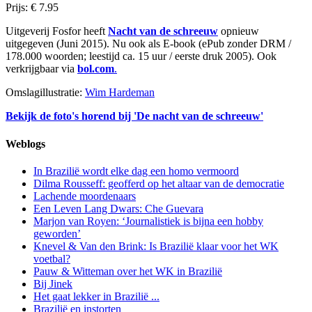
Prijs: € 7.95
Uitgeverij Fosfor heeft
Nacht van de schreeuw
opnieuw
uitgegeven (Juni 2015). Nu ook als E-book (ePub zonder DRM /
178.000 woorden; leestijd ca. 15 uur / eerste druk 2005). Ook
verkrijgbaar via
bol.com
.
Omslagillustratie:
Wim Hardeman
Bekijk de foto's horend bij 'De nacht van de schreeuw'
Weblogs
In Brazilië wordt elke dag een homo vermoord
Dilma Rousseff: geofferd op het altaar van de democratie
Lachende moordenaars
Een Leven Lang Dwars: Che Guevara
Marjon van Royen: ‘Journalistiek is bijna een hobby
geworden’
Knevel & Van den Brink: Is Brazilië klaar voor het WK
voetbal?
Pauw & Witteman over het WK in Brazilië
Bij Jinek
Het gaat lekker in Brazilië ...
Brazilië en instorten