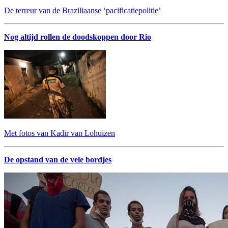
De terreur van de Braziliaanse ‘pacificatiepolitie’
Nog altijd rollen de doodskoppen door Rio
Met fotos van Kadir van Lohuizen
De opstand van de vele bordjes