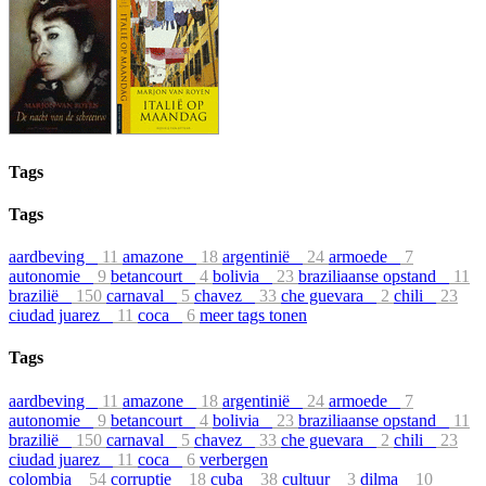
Tags
Tags
aardbeving
11
amazone
18
argentinië
24
armoede
7
autonomie
9
betancourt
4
bolivia
23
braziliaanse opstand
11
brazilië
150
carnaval
5
chavez
33
che guevara
2
chili
23
ciudad juarez
11
coca
6
meer tags tonen
Tags
aardbeving
11
amazone
18
argentinië
24
armoede
7
autonomie
9
betancourt
4
bolivia
23
braziliaanse opstand
11
brazilië
150
carnaval
5
chavez
33
che guevara
2
chili
23
ciudad juarez
11
coca
6
verbergen
colombia
54
corruptie
18
cuba
38
cultuur
3
dilma
10