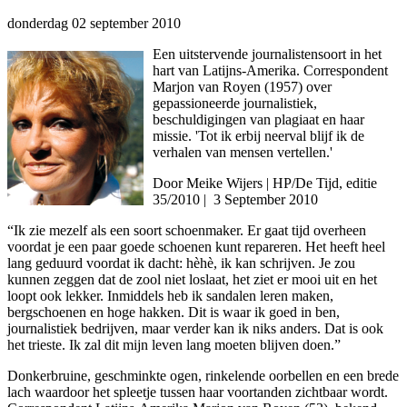
donderdag 02 september 2010
Een uitstervende journalistensoort in het
hart van Latijns-Amerika. Correspondent
Marjon van Royen (1957) over
gepassioneerde journalistiek,
beschuldigingen van plagiaat en haar
missie. 'Tot ik erbij neerval blijf ik de
verhalen van mensen vertellen.'
Door Meike Wijers
|
HP/De Tijd, editie
35/2010
| 3 September 2010
“Ik zie mezelf als een soort schoenmaker. Er gaat tijd overheen
voordat je een paar goede schoenen kunt repareren. Het heeft heel
lang geduurd voordat ik dacht: hèhè, ik kan schrijven. Je zou
kunnen zeggen dat de zool niet loslaat, het ziet er mooi uit en het
loopt ook lekker. Inmiddels heb ik sandalen leren maken,
bergschoenen en hoge hakken. Dit is waar ik goed in ben,
journalistiek bedrijven, maar verder kan ik niks anders. Dat is ook
het trieste. Ik zal dit mijn leven lang moeten blijven doen.”
Donkerbruine, geschminkte ogen, rinkelende oorbellen en een brede
lach waardoor het spleetje tussen haar voortanden zichtbaar wordt.