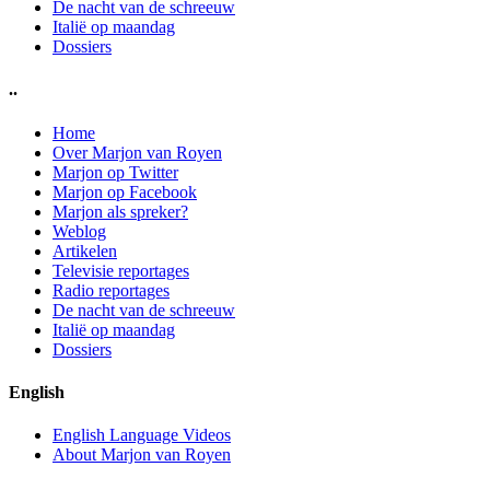
De nacht van de schreeuw
Italië op maandag
Dossiers
..
Home
Over Marjon van Royen
Marjon op Twitter
Marjon op Facebook
Marjon als spreker?
Weblog
Artikelen
Televisie reportages
Radio reportages
De nacht van de schreeuw
Italië op maandag
Dossiers
English
English Language Videos
About Marjon van Royen