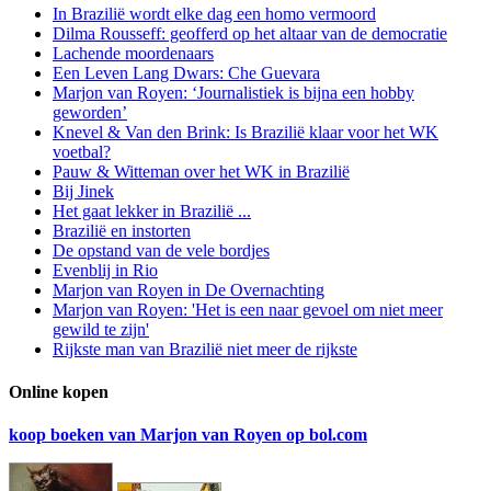
In Brazilië wordt elke dag een homo vermoord
Dilma Rousseff: geofferd op het altaar van de democratie
Lachende moordenaars
Een Leven Lang Dwars: Che Guevara
Marjon van Royen: ‘Journalistiek is bijna een hobby
geworden’
Knevel & Van den Brink: Is Brazilië klaar voor het WK
voetbal?
Pauw & Witteman over het WK in Brazilië
Bij Jinek
Het gaat lekker in Brazilië ...
Brazilië en instorten
De opstand van de vele bordjes
Evenblij in Rio
Marjon van Royen in De Overnachting
Marjon van Royen: 'Het is een naar gevoel om niet meer
gewild te zijn'
Rijkste man van Brazilië niet meer de rijkste
Online kopen
koop boeken van Marjon van Royen op bol.com