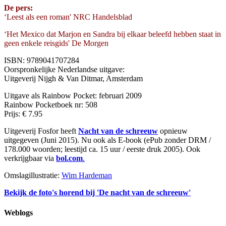
De pers:
‘Leest als een roman' NRC Handelsblad
‘Het Mexico dat Marjon en Sandra bij elkaar beleefd hebben staat in
geen enkele reisgids' De Morgen
ISBN: 9789041707284
Oorspronkelijke Nederlandse uitgave:
Uitgeverij Nijgh & Van Ditmar, Amsterdam
Uitgave als Rainbow Pocket: februari 2009
Rainbow Pocketboek nr: 508
Prijs: € 7.95
Uitgeverij Fosfor heeft
Nacht van de schreeuw
opnieuw
uitgegeven (Juni 2015). Nu ook als E-book (ePub zonder DRM /
178.000 woorden; leestijd ca. 15 uur / eerste druk 2005). Ook
verkrijgbaar via
bol.com
.
Omslagillustratie:
Wim Hardeman
Bekijk de foto's horend bij 'De nacht van de schreeuw'
Weblogs