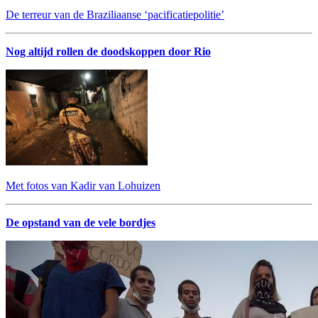
De terreur van de Braziliaanse ‘pacificatiepolitie’
Nog altijd rollen de doodskoppen door Rio
Met fotos van Kadir van Lohuizen
De opstand van de vele bordjes