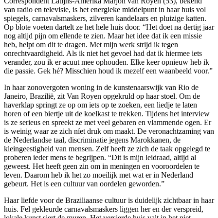
Correspondent Latijns-Amerika Marjon van Royen (53), bekend
van radio en televisie, is het energieke middelpunt in haar huis vol
spiegels, carnavalsmaskers, zilveren kandelaars en pluizige katten.
Op blote voeten dartelt ze het hele huis door. “Het doet na dertig jaar
nog altijd pijn om ellende te zien. Maar het idee dat ik een missie
heb, helpt om dit te dragen. Met mijn werk strijd ik tegen
onrechtvaardigheid. Als ik niet het gevoel had dat ik hiermee iets
verander, zou ik er acuut mee ophouden. Elke keer opnieuw heb ik
die passie. Gek hé? Misschien houd ik mezelf een waanbeeld voor.”
In haar zonovergoten woning in de kunstenaarswijk van Rio de
Janeiro, Brazilië, zit Van Royen opgekruld op haar stoel. Om de
haverklap springt ze op om iets op te zoeken, een liedje te laten
horen of een biertje uit de koelkast te trekken. Tijdens het interview
is ze serieus en spreekt ze met veel gebaren en vlammende ogen. Er
is weinig waar ze zich níet druk om maakt. De veronachtzaming van
de Nederlandse taal, discriminatie jegens Marokkanen, de
kleingeestigheid van mensen. Zelf heeft ze zich de taak opgelegd te
proberen ieder mens te begrijpen. “Dit is mijn leidraad, altijd al
geweest. Het heeft geen zin om in meningen en vooroordelen te
leven. Daarom heb ik het zo moeilijk met wat er in Nederland
gebeurt. Het is een cultuur van oordelen geworden.”
Haar liefde voor de Braziliaanse cultuur is duidelijk zichtbaar in haar
huis. Fel gekleurde carnavalsmaskers liggen her en der verspreid,
lokale kunst siert de muren. Het versierde huis valt in het niet