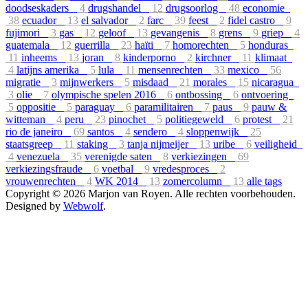
doodseskaders
4
drugshandel
12
drugsoorlog
48
economie
38
ecuador
13
el salvador
2
farc
39
feest
2
fidel castro
9
fujimori
3
gas
12
geloof
13
gevangenis
8
grens
9
griep
4
guatemala
12
guerrilla
23
haïti
7
homorechten
5
honduras
11
inheems
13
joran
8
kinderporno
2
kirchner
11
klimaat
4
latijns amerika
5
lula
11
mensenrechten
33
mexico
56
migratie
3
mijnwerkers
5
misdaad
21
morales
15
nicaragua
3
olie
7
olympische spelen 2016
6
ontbossing
6
ontvoering
5
oppositie
5
paraguay
6
paramilitairen
7
paus
9
pauw &
witteman
4
peru
23
pinochet
5
politiegeweld
6
protest
21
rio de janeiro
69
santos
4
sendero
4
sloppenwijk
25
staatsgreep
11
staking
3
tanja nijmeijer
13
uribe
6
veiligheid
4
venezuela
35
verenigde saten
8
verkiezingen
69
verkiezingsfraude
6
voetbal
9
vredesproces
2
vrouwenrechten
4
WK 2014
13
zomercolumn
13
alle tags
Copyright © 2026 Marjon van Royen. Alle rechten voorbehouden.
Designed by
Webwolf
.