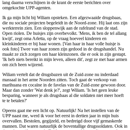
lang daarna verschijnen in de krant de eerste berichten over
omgekochte UPP-agenten.
Ik ga mijn licht bij Wiliam opsteken. Een afgezwaaide drugsbaas,
die nu sociale projecten begeleidt in de Noord-zone. Hij laat ons zijn
werkterrein zien. Een sloppenwijk aan de rafelrand van de stad.
Open riolen. De huisjes zijn overbevolkt. 'Mens, ik ben de tel allang
kwijt', zegt oma Arletta, op de vraag hoeveel kinderen en
kleinkinderen er bij haar wonen. [Van haar in haar volle huisje is
ook foto] Twee van haar zonen zijn gedood in de drugshandel. Nu
maakt ze zich zorgen om haar kleinzonen. die er ook in zijn gestapt.
'Ik heb niets bereikt in mijn leven, alleen dit', zegt ze met haar armen
om zich heen wijzend.
Wiliam vertelt dat de drugsbazen uit de Zuid-zone nu inderdaad
massaal in het arme Noorden zitten. Toch gaat de verkoop van
marihuana en cocaïne in de favelas van de Zuid-zone gewoon door.
Maar dan zonder 'Wat denk je?', zegt Wiliam. 'Is het geen leuke
besparing, wanneer je als drugsbaas al die soldaten niet meer hoeft
te te betalen?'
Opeens gaat me een licht op. Natuurlijk! Na het instellen van de
UPP naast me, werd ik voor het eerst in dertien jaar in mijn huis
overvallen. Bestolen, gegijzeld, en bedreigd door vijf gemaskerde
mannen. Dat waren natuurlijk de boventallige drugssoldaten. Ook in