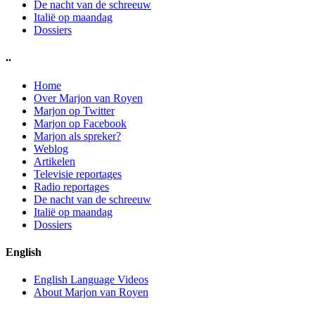
De nacht van de schreeuw
Italië op maandag
Dossiers
..
Home
Over Marjon van Royen
Marjon op Twitter
Marjon op Facebook
Marjon als spreker?
Weblog
Artikelen
Televisie reportages
Radio reportages
De nacht van de schreeuw
Italië op maandag
Dossiers
English
English Language Videos
About Marjon van Royen