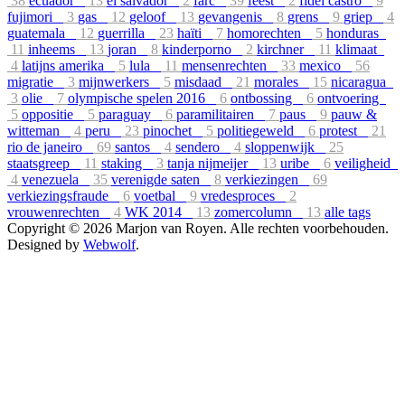
38
ecuador
13
el salvador
2
farc
39
feest
2
fidel castro
9
fujimori
3
gas
12
geloof
13
gevangenis
8
grens
9
griep
4
guatemala
12
guerrilla
23
haïti
7
homorechten
5
honduras
11
inheems
13
joran
8
kinderporno
2
kirchner
11
klimaat
4
latijns amerika
5
lula
11
mensenrechten
33
mexico
56
migratie
3
mijnwerkers
5
misdaad
21
morales
15
nicaragua
3
olie
7
olympische spelen 2016
6
ontbossing
6
ontvoering
5
oppositie
5
paraguay
6
paramilitairen
7
paus
9
pauw &
witteman
4
peru
23
pinochet
5
politiegeweld
6
protest
21
rio de janeiro
69
santos
4
sendero
4
sloppenwijk
25
staatsgreep
11
staking
3
tanja nijmeijer
13
uribe
6
veiligheid
4
venezuela
35
verenigde saten
8
verkiezingen
69
verkiezingsfraude
6
voetbal
9
vredesproces
2
vrouwenrechten
4
WK 2014
13
zomercolumn
13
alle tags
Copyright © 2026 Marjon van Royen. Alle rechten voorbehouden.
Designed by
Webwolf
.