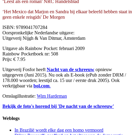
‘Leest als een roman' NRC Handelsblad
‘Het Mexico dat Marjon en Sandra bij elkaar beleefd hebben staat in
geen enkele reisgids' De Morgen
ISBN: 9789041707284
Oorspronkelijke Nederlandse uitgave:
Uitgeverij Nijgh & Van Ditmar, Amsterdam
Uitgave als Rainbow Pocket: februari 2009
Rainbow Pocketboek nr: 508
Prijs: € 7.95
Uitgeverij Fosfor heeft
Nacht van de schreeuw
opnieuw
uitgegeven (Juni 2015). Nu ook als E-book (ePub zonder DRM /
178.000 woorden; leestijd ca. 15 uur / eerste druk 2005). Ook
verkrijgbaar via
bol.com
.
Omslagillustratie:
Wim Hardeman
Bekijk de foto's horend bij 'De nacht van de schreeuw'
Weblogs
In Brazilië wordt elke dag een homo vermoord