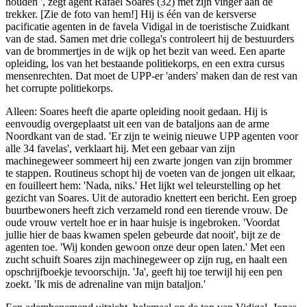
houden ', zegt agent Rafael Soares (32) met zijn vinger aan de
trekker. [Zie de foto van hem!] Hij is één van de kersverse
pacificatie agenten in de favela Vidigal in de toeristische Zuidkant
van de stad. Samen met drie collega's controleert hij de bestuurders
van de brommertjes in de wijk op het bezit van weed. Een aparte
opleiding, los van het bestaande politiekorps, en een extra cursus
mensenrechten. Dat moet de UPP-er 'anders' maken dan de rest van
het corrupte politiekorps.
Alleen: Soares heeft die aparte opleiding nooit gedaan. Hij is
eenvoudig overgeplaatst uit een van de bataljons aan de arme
Noordkant van de stad. 'Er zijn te weinig nieuwe UPP agenten voor
alle 34 favelas', verklaart hij. Met een gebaar van zijn
machinegeweer sommeert hij een zwarte jongen van zijn brommer
te stappen. Routineus schopt hij de voeten van de jongen uit elkaar,
en fouilleert hem: 'Nada, niks.' Het lijkt wel teleurstelling op het
gezicht van Soares. Uit de autoradio knettert een bericht. Een groep
buurtbewoners heeft zich verzameld rond een tierende vrouw. De
oude vrouw vertelt hoe er in haar huisje is ingebroken. 'Voordat
jullie hier de baas kwamen spelen gebeurde dat nooit', bijt ze de
agenten toe. 'Wij konden gewoon onze deur open laten.' Met een
zucht schuift Soares zijn machinegeweer op zijn rug, en haalt een
opschrijfboekje tevoorschijn. 'Ja', geeft hij toe terwijl hij een pen
zoekt. 'Ik mis de adrenaline van mijn bataljon.'