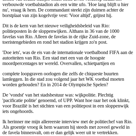
verbouwde voetbalstadion als een witte ufo. 'Hoe lang blijft u hier
nu', vraag ik hem. De commandant steekt zijn duimen achter de
borstplaat van zijn kogelvrije vest: 'Voor altijd', grijnst hij.
Dit is de kern van het nieuwe veiligheidsbeleid van Rio:
politieposten ín de sloppenwijken. Althans in 36 van de 1000
favelas van Rio. Alleen de favelas in de rijke Zuid-zone, de
toeristengebieden en rond het stadion krijgen zo'n post.
'Doe iets', was de eis van de internationale voetbalbond FIFA aan de
autoriteiten van Rio. Een stad met een van de hoogste
moordpercentages ter wereld. Overvallen, schietpartijen en
complete loopgraven oorlogen die zelfs de chiqueste buurten
lamleggen. In die stad zou volgend jaar het WK voetbal moeten
worden gehouden? En in 2014 de Olympische Spelen?
De 'vondst' van het stadsbestuur was: wijkpolitie. Plechtig
'pacificatie politie' genoemd, of UPP. Want hoe raar het ook klinkt,
voor Brazilië is het stichten van een politiepost in een sloppenwijk
iets ongehoords.
Ik herinner me mijn allereerste interview met de politiechef van Rio.
Als groentje vroeg ik hem waarom hij steeds met zoveel geweld in
de favela binnenvalt, om er dan gelijk weer uit te vertrekken.