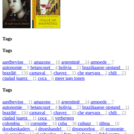
Tags
Tags
aardbeving
11
amazone
18
argentinië
24
armoede
7
autonomie
9
betancourt
4
bolivia
23
braziliaanse opstand
11
brazilië
150
carnaval
5
chavez
33
che guevara
2
chili
23
ciudad juarez
11
coca
6
meer tags tonen
Tags
aardbeving
11
amazone
18
argentinië
24
armoede
7
autonomie
9
betancourt
4
bolivia
23
braziliaanse opstand
11
brazilië
150
carnaval
5
chavez
33
che guevara
2
chili
23
ciudad juarez
11
coca
6
verbergen
colombia
54
corruptie
18
cuba
38
cultuur
3
dilma
10
doodseskaders
4
drugshandel
12
drugsoorlog
48
economie