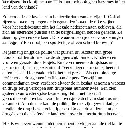
Verbijsterd keek hij me aan: 'U bouwt toch ook geen kazernes in het
land van de vijand?'
Zo leerde ik: de favelas zijn het territorium van de 'vijand'. Ook al
rijzen ze overal op tegen de bergwanden boven de rijke wijken.
Voor het stadsbestuur zijn het illegale nederzettingen gebleven, die
zich als etterende puisten aan de berghellingen hebben gehecht. Ze
staan op geen enkele kaart. Dus waarom zou je daar voorzieningen
aanleggen? Een riool, een sportveldje of een school bouwen?
Regelmatig knijpt de politie wat puisten uit. Achter hun grote
Doodshoofden stormen ze de sloppenwijk binnen. Kinderen en
vrouwen geraakt door kogels. En de vermeende drugsbaas niet
gearresteerd, maar geëxecuteerd: 'Verzet tegen arrestatie', heet dit
eufemistisch. Hoe vaak heb ik het niet gezien. Als een bloedige
trofee tonen de agenten het lijk aan de pers. Terwijl hun
commandanten even verderop alweer de in beslag genomen wapens
en drugs terug verkopen aan drugsbaas nummer twee. Een ziek
systeem van wederzijdse besmetting dat – met maar 34
gepacificeerde favelas – voor het overgrote deel van stad dus niet
verandert. Aan de ene kant de politie, die met zijn gewelddadige
invallen de drugsbazen geld afpersen. En aan de andere kant de
drugsbazen die als feodale landheren over hun territorium heersen.
'Het is wel even wennen niet permanent je vinger aan de trekker te