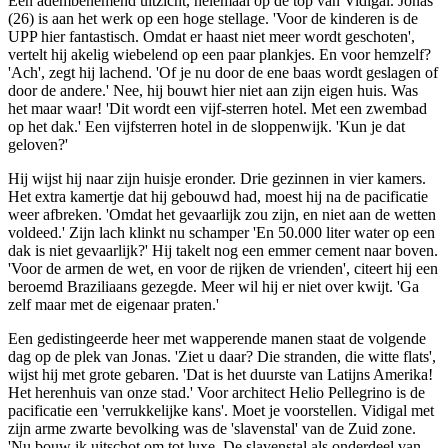
Een adembenemend uitzicht, helemaal op de top van Vidigal. Jonas
(26) is aan het werk op een hoge stellage. 'Voor de kinderen is de
UPP hier fantastisch. Omdat er haast niet meer wordt geschoten',
vertelt hij akelig wiebelend op een paar plankjes. En voor hemzelf?
'Ach', zegt hij lachend. 'Of je nu door de ene baas wordt geslagen of
door de andere.' Nee, hij bouwt hier niet aan zijn eigen huis. Was
het maar waar! 'Dit wordt een vijf-sterren hotel. Met een zwembad
op het dak.' Een vijfsterren hotel in de sloppenwijk. 'Kun je dat
geloven?'
Hij wijst hij naar zijn huisje eronder. Drie gezinnen in vier kamers.
Het extra kamertje dat hij gebouwd had, moest hij na de pacificatie
weer afbreken. 'Omdat het gevaarlijk zou zijn, en niet aan de wetten
voldeed.' Zijn lach klinkt nu schamper 'En 50.000 liter water op een
dak is niet gevaarlijk?' Hij takelt nog een emmer cement naar boven.
'Voor de armen de wet, en voor de rijken de vrienden', citeert hij een
beroemd Braziliaans gezegde. Meer wil hij er niet over kwijt. 'Ga
zelf maar met de eigenaar praten.'
Een gedistingeerde heer met wapperende manen staat de volgende
dag op de plek van Jonas. 'Ziet u daar? Die stranden, die witte flats',
wijst hij met grote gebaren. 'Dat is het duurste van Latijns Amerika!
Het herenhuis van onze stad.' Voor architect Helio Pellegrino is de
pacificatie een 'verrukkelijke kans'. Moet je voorstellen. Vidigal met
zijn arme zwarte bevolking was de 'slavenstal' van de Zuid zone.
'Nu bouw ik uitschot om tot luxe. De slavenstal als onderdeel van