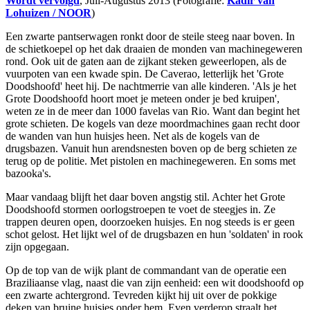
Wordt vervolgd
, Juli-Augustus 2013 (Fotografie:
Kadir van
Lohuizen / NOOR
)
Een zwarte pantserwagen ronkt door de steile steeg naar boven. In
de schietkoepel op het dak draaien de monden van machinegeweren
rond. Ook uit de gaten aan de zijkant steken geweerlopen, als de
vuurpoten van een kwade spin. De Caverao, letterlijk het 'Grote
Doodshoofd' heet hij. De nachtmerrie van alle kinderen. 'Als je het
Grote Doodshoofd hoort moet je meteen onder je bed kruipen',
weten ze in de meer dan 1000 favelas van Rio. Want dan begint het
grote schieten. De kogels van deze moordmachines gaan recht door
de wanden van hun huisjes heen. Net als de kogels van de
drugsbazen. Vanuit hun arendsnesten boven op de berg schieten ze
terug op de politie. Met pistolen en machinegeweren. En soms met
bazooka's.
Maar vandaag blijft het daar boven angstig stil. Achter het Grote
Doodshoofd stormen oorlogstroepen te voet de steegjes in. Ze
trappen deuren open, doorzoeken huisjes. En nog steeds is er geen
schot gelost. Het lijkt wel of de drugsbazen en hun 'soldaten' in rook
zijn opgegaan.
Op de top van de wijk plant de commandant van de operatie een
Braziliaanse vlag, naast die van zijn eenheid: een wit doodshoofd op
een zwarte achtergrond. Tevreden kijkt hij uit over de pokkige
deken van bruine huisjes onder hem. Even verderop straalt het