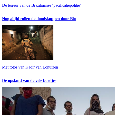
De terreur van de Braziliaanse ‘pacificatiepolitie’
Nog altijd rollen de doodskoppen door Rio
Met fotos van Kadir van Lohuizen
De opstand van de vele bordjes