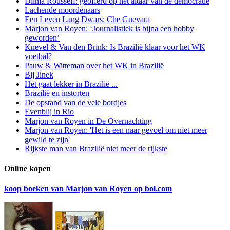
Dilma Rousseff: geofferd op het altaar van de democratie
Lachende moordenaars
Een Leven Lang Dwars: Che Guevara
Marjon van Royen: ‘Journalistiek is bijna een hobby
geworden’
Knevel & Van den Brink: Is Brazilië klaar voor het WK
voetbal?
Pauw & Witteman over het WK in Brazilië
Bij Jinek
Het gaat lekker in Brazilië ...
Brazilië en instorten
De opstand van de vele bordjes
Evenblij in Rio
Marjon van Royen in De Overnachting
Marjon van Royen: 'Het is een naar gevoel om niet meer
gewild te zijn'
Rijkste man van Brazilië niet meer de rijkste
Online kopen
koop boeken van Marjon van Royen op bol.com