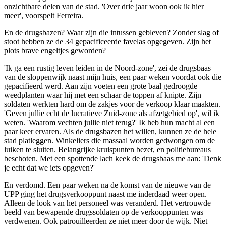
onzichtbare delen van de stad. 'Over drie jaar woon ook ik hier
meer', voorspelt Ferreira.
En de drugsbazen? Waar zijn die intussen gebleven? Zonder slag of
stoot hebben ze de 34 gepacificeerde favelas opgegeven. Zijn het
plots brave engeltjes geworden?
'Ik ga een rustig leven leiden in de Noord-zone', zei de drugsbaas
van de sloppenwijk naast mijn huis, een paar weken voordat ook die
gepacifieerd werd. Aan zijn voeten een grote baal gedroogde
weedplanten waar hij met een schaar de toppen af knipte. Zijn
soldaten werkten hard om de zakjes voor de verkoop klaar maakten.
'Geven jullie echt de lucratieve Zuid-zone als afzetgebied op', wil ik
weten. 'Waarom vechten jullie niet terug?' Ik heb hun macht al een
paar keer ervaren. Als de drugsbazen het willen, kunnen ze de hele
stad platleggen. Winkeliers die massaal worden gedwongen om de
luiken te sluiten. Belangrijke kruispunten bezet, en politiebureaus
beschoten. Met een spottende lach keek de drugsbaas me aan: 'Denk
je echt dat we iets opgeven?'
En verdomd. Een paar weken na de komst van de nieuwe van de
UPP ging het drugsverkooppunt naast me inderdaad weer open.
Alleen de look van het personeel was veranderd. Het vertrouwde
beeld van bewapende drugssoldaten op de verkooppunten was
verdwenen. Ook patrouilleerden ze niet meer door de wijk. Niet