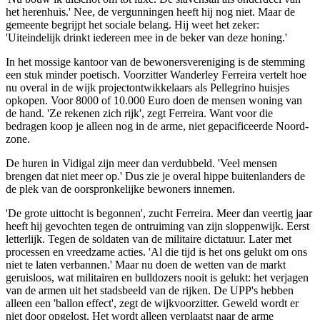
het herenhuis.' Nee, de vergunningen heeft hij nog niet. Maar de
gemeente begrijpt het sociale belang. Hij weet het zeker:
'Uiteindelijk drinkt iedereen mee in de beker van deze honing.'
In het mossige kantoor van de bewonersvereniging is de stemming
een stuk minder poetisch. Voorzitter Wanderley Ferreira vertelt hoe
nu overal in de wijk projectontwikkelaars als Pellegrino huisjes
opkopen. Voor 8000 of 10.000 Euro doen de mensen woning van
de hand. 'Ze rekenen zich rijk', zegt Ferreira. Want voor die
bedragen koop je alleen nog in de arme, niet gepacificeerde Noord-
zone.
De huren in Vidigal zijn meer dan verdubbeld. 'Veel mensen
brengen dat niet meer op.' Dus zie je overal hippe buitenlanders de
de plek van de oorspronkelijke bewoners innemen.
'De grote uittocht is begonnen', zucht Ferreira. Meer dan veertig jaar
heeft hij gevochten tegen de ontruiming van zijn sloppenwijk. Eerst
letterlijk. Tegen de soldaten van de militaire dictatuur. Later met
processen en vreedzame acties. 'Al die tijd is het ons gelukt om ons
niet te laten verbannen.' Maar nu doen de wetten van de markt
geruisloos, wat militairen en bulldozers nooit is gelukt: het verjagen
van de armen uit het stadsbeeld van de rijken. De UPP's hebben
alleen een 'ballon effect', zegt de wijkvoorzitter. Geweld wordt er
niet door opgelost. Het wordt alleen verplaatst naar de arme