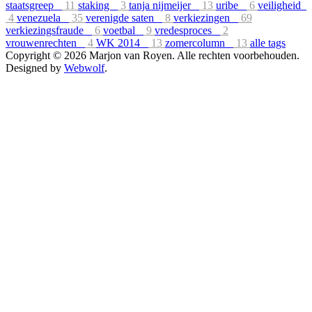
staatsgreep
11
staking
3
tanja nijmeijer
13
uribe
6
veiligheid
4
venezuela
35
verenigde saten
8
verkiezingen
69
verkiezingsfraude
6
voetbal
9
vredesproces
2
vrouwenrechten
4
WK 2014
13
zomercolumn
13
alle tags
Copyright © 2026 Marjon van Royen. Alle rechten voorbehouden.
Designed by
Webwolf
.