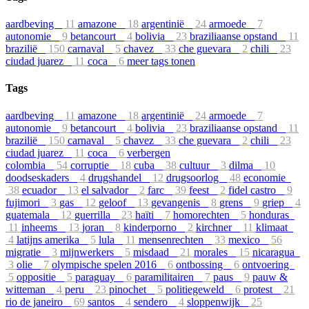
aardbeving
11
amazone
18
argentinië
24
armoede
7
autonomie
9
betancourt
4
bolivia
23
braziliaanse opstand
11
brazilië
150
carnaval
5
chavez
33
che guevara
2
chili
23
ciudad juarez
11
coca
6
meer tags tonen
Tags
aardbeving
11
amazone
18
argentinië
24
armoede
7
autonomie
9
betancourt
4
bolivia
23
braziliaanse opstand
11
brazilië
150
carnaval
5
chavez
33
che guevara
2
chili
23
ciudad juarez
11
coca
6
verbergen
colombia
54
corruptie
18
cuba
38
cultuur
3
dilma
10
doodseskaders
4
drugshandel
12
drugsoorlog
48
economie
38
ecuador
13
el salvador
2
farc
39
feest
2
fidel castro
9
fujimori
3
gas
12
geloof
13
gevangenis
8
grens
9
griep
4
guatemala
12
guerrilla
23
haïti
7
homorechten
5
honduras
11
inheems
13
joran
8
kinderporno
2
kirchner
11
klimaat
4
latijns amerika
5
lula
11
mensenrechten
33
mexico
56
migratie
3
mijnwerkers
5
misdaad
21
morales
15
nicaragua
3
olie
7
olympische spelen 2016
6
ontbossing
6
ontvoering
5
oppositie
5
paraguay
6
paramilitairen
7
paus
9
pauw &
witteman
4
peru
23
pinochet
5
politiegeweld
6
protest
21
rio de janeiro
69
santos
4
sendero
4
sloppenwijk
25