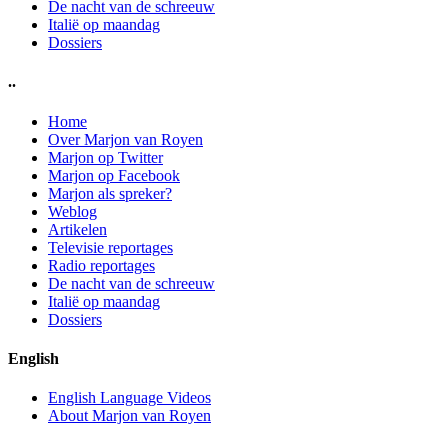
De nacht van de schreeuw
Italië op maandag
Dossiers
..
Home
Over Marjon van Royen
Marjon op Twitter
Marjon op Facebook
Marjon als spreker?
Weblog
Artikelen
Televisie reportages
Radio reportages
De nacht van de schreeuw
Italië op maandag
Dossiers
English
English Language Videos
About Marjon van Royen