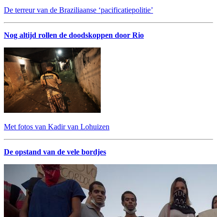
De terreur van de Braziliaanse ‘pacificatiepolitie’
Nog altijd rollen de doodskoppen door Rio
Met fotos van Kadir van Lohuizen
De opstand van de vele bordjes