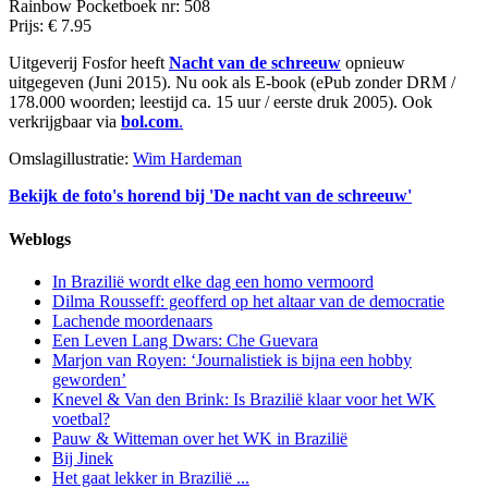
Rainbow Pocketboek nr: 508
Prijs: € 7.95
Uitgeverij Fosfor heeft
Nacht van de schreeuw
opnieuw
uitgegeven (Juni 2015). Nu ook als E-book (ePub zonder DRM /
178.000 woorden; leestijd ca. 15 uur / eerste druk 2005). Ook
verkrijgbaar via
bol.com
.
Omslagillustratie:
Wim Hardeman
Bekijk de foto's horend bij 'De nacht van de schreeuw'
Weblogs
In Brazilië wordt elke dag een homo vermoord
Dilma Rousseff: geofferd op het altaar van de democratie
Lachende moordenaars
Een Leven Lang Dwars: Che Guevara
Marjon van Royen: ‘Journalistiek is bijna een hobby
geworden’
Knevel & Van den Brink: Is Brazilië klaar voor het WK
voetbal?
Pauw & Witteman over het WK in Brazilië
Bij Jinek
Het gaat lekker in Brazilië ...