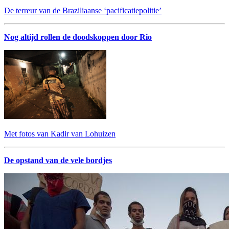
De terreur van de Braziliaanse ‘pacificatiepolitie’
Nog altijd rollen de doodskoppen door Rio
Met fotos van Kadir van Lohuizen
De opstand van de vele bordjes