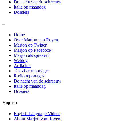
De nacht van de schreeuw
Italië op maandag
Dossiers
..
Home
Over Marjon van Royen
Marjon op Twitter
Marjon op Facebook
Marjon als spreker?
Weblog
Artikelen
Televisie reportages
Radio reportages
De nacht van de schreeuw
Italië op maandag
Dossiers
English
English Language Videos
About Marjon van Royen