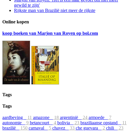
gewild te zijn'
Rijkste man van Brazilië niet meer de rijkste
Online kopen
koop boeken van Marjon van Royen op bol.com
Tags
Tags
aardbeving
11
amazone
18
argentinië
24
armoede
7
autonomie
9
betancourt
4
bolivia
23
braziliaanse opstand
11
brazilië
150
carnaval
5
chavez
33
che guevara
2
chili
23