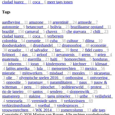
ciudad juarez
11
coca
6
meer tags tonen
Tags
aardbeving
11
amazone
18
argentinië
24
armoede
7
autonomie
9
betancourt
4
bolivia
23
braziliaanse opstand
11
brazilië
150
carnaval
5
chavez
33
che guevara
2
chili
23
ciudad juarez
11
coca
6
verbergen
colombia
54
corruptie
18
cuba
38
cultuur
3
dilma
10
doodseskaders
4
drugshandel
12
drugsoorlog
48
economie
38
ecuador
13
el salvador
2
farc
39
feest
2
fidel castro
9
fujimori
3
gas
12
geloof
13
gevangenis
8
grens
9
griep
4
guatemala
12
guerrilla
23
haïti
7
homorechten
5
honduras
11
inheems
13
joran
8
kinderporno
2
kirchner
11
klimaat
4
latijns amerika
5
lula
11
mensenrechten
33
mexico
56
migratie
3
mijnwerkers
5
misdaad
21
morales
15
nicaragua
3
olie
7
olympische spelen 2016
6
ontbossing
6
ontvoering
5
oppositie
5
paraguay
6
paramilitairen
7
paus
9
pauw &
witteman
4
peru
23
pinochet
5
politiegeweld
6
protest
21
rio de janeiro
69
santos
4
sendero
4
sloppenwijk
25
staatsgreep
11
staking
3
tanja nijmeijer
13
uribe
6
veiligheid
4
venezuela
35
verenigde saten
8
verkiezingen
69
verkiezingsfraude
6
voetbal
9
vredesproces
2
vrouwenrechten
4
WK 2014
13
zomercolumn
13
alle tags
Copyright © 2026 Marjon van Royen. Alle rechten voorbehouden.