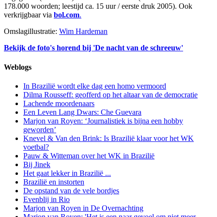
178.000 woorden; leestijd ca. 15 uur / eerste druk 2005). Ook
verkrijgbaar via
bol.com
.
Omslagillustratie:
Wim Hardeman
Bekijk de foto's horend bij 'De nacht van de schreeuw'
Weblogs
In Brazilië wordt elke dag een homo vermoord
Dilma Rousseff: geofferd op het altaar van de democratie
Lachende moordenaars
Een Leven Lang Dwars: Che Guevara
Marjon van Royen: ‘Journalistiek is bijna een hobby
geworden’
Knevel & Van den Brink: Is Brazilië klaar voor het WK
voetbal?
Pauw & Witteman over het WK in Brazilië
Bij Jinek
Het gaat lekker in Brazilië ...
Brazilië en instorten
De opstand van de vele bordjes
Evenblij in Rio
Marjon van Royen in De Overnachting
Marjon van Royen: 'Het is een naar gevoel om niet meer