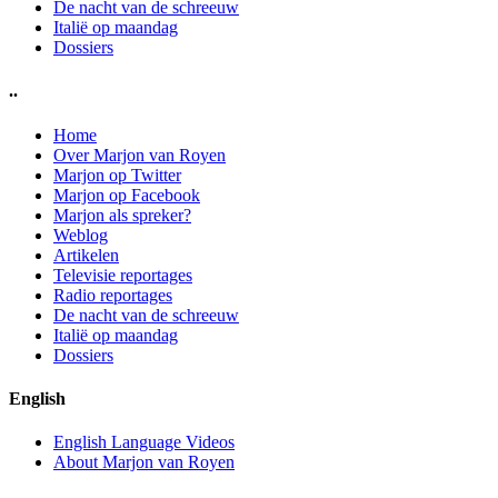
De nacht van de schreeuw
Italië op maandag
Dossiers
..
Home
Over Marjon van Royen
Marjon op Twitter
Marjon op Facebook
Marjon als spreker?
Weblog
Artikelen
Televisie reportages
Radio reportages
De nacht van de schreeuw
Italië op maandag
Dossiers
English
English Language Videos
About Marjon van Royen