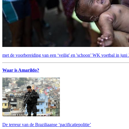
met de voorbereiding van een ‘veilig' en 'schoon’ WK voetbal in juni
Waar is Amarildo?
De terreur van de Braziliaanse ‘pacificatiepolitie’