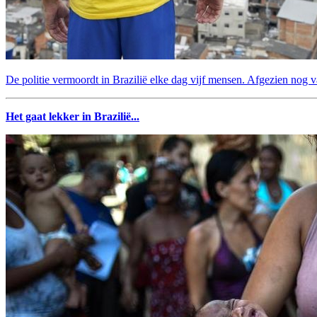
De politie vermoordt in Brazilië elke dag vijf mensen. Afgezien nog v
Het gaat lekker in Brazilië...