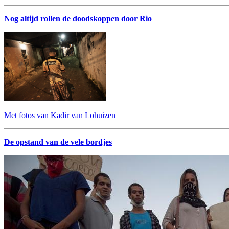
Nog altijd rollen de doodskoppen door Rio
Met fotos van Kadir van Lohuizen
De opstand van de vele bordjes