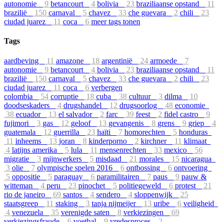
autonomie
9
betancourt
4
bolivia
23
braziliaanse opstand
11
brazilië
150
carnaval
5
chavez
33
che guevara
2
chili
23
ciudad juarez
11
coca
6
meer tags tonen
Tags
aardbeving
11
amazone
18
argentinië
24
armoede
7
autonomie
9
betancourt
4
bolivia
23
braziliaanse opstand
11
brazilië
150
carnaval
5
chavez
33
che guevara
2
chili
23
ciudad juarez
11
coca
6
verbergen
colombia
54
corruptie
18
cuba
38
cultuur
3
dilma
10
doodseskaders
4
drugshandel
12
drugsoorlog
48
economie
38
ecuador
13
el salvador
2
farc
39
feest
2
fidel castro
9
fujimori
3
gas
12
geloof
13
gevangenis
8
grens
9
griep
4
guatemala
12
guerrilla
23
haïti
7
homorechten
5
honduras
11
inheems
13
joran
8
kinderporno
2
kirchner
11
klimaat
4
latijns amerika
5
lula
11
mensenrechten
33
mexico
56
migratie
3
mijnwerkers
5
misdaad
21
morales
15
nicaragua
3
olie
7
olympische spelen 2016
6
ontbossing
6
ontvoering
5
oppositie
5
paraguay
6
paramilitairen
7
paus
9
pauw &
witteman
4
peru
23
pinochet
5
politiegeweld
6
protest
21
rio de janeiro
69
santos
4
sendero
4
sloppenwijk
25
staatsgreep
11
staking
3
tanja nijmeijer
13
uribe
6
veiligheid
4
venezuela
35
verenigde saten
8
verkiezingen
69
verkiezingsfraude
6
voetbal
9
vredesproces
2