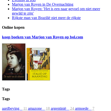
Marjon van Royen in De Overnachting
Marjon van Royen: 'Het is een naar gevoel om niet meer
gewild te zijn'
Rijkste man van Brazilië niet meer de rijkste
Online kopen
koop boeken van Marjon van Royen op bol.com
Tags
Tags
aardbeving
11
amazone
18
argentinië
24
armoede
7