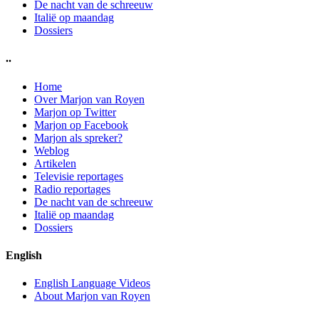
De nacht van de schreeuw
Italië op maandag
Dossiers
..
Home
Over Marjon van Royen
Marjon op Twitter
Marjon op Facebook
Marjon als spreker?
Weblog
Artikelen
Televisie reportages
Radio reportages
De nacht van de schreeuw
Italië op maandag
Dossiers
English
English Language Videos
About Marjon van Royen