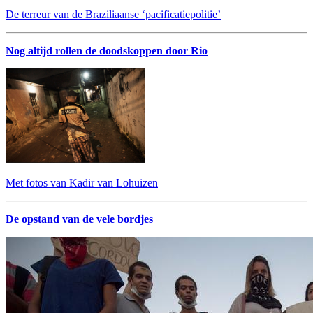
De terreur van de Braziliaanse ‘pacificatiepolitie’
Nog altijd rollen de doodskoppen door Rio
Met fotos van Kadir van Lohuizen
De opstand van de vele bordjes