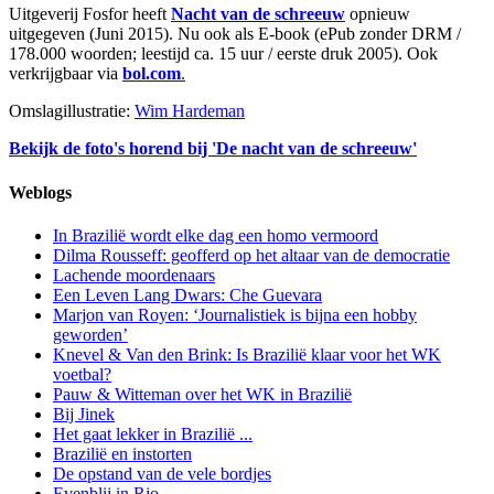
Uitgeverij Fosfor heeft
Nacht van de schreeuw
opnieuw
uitgegeven (Juni 2015). Nu ook als E-book (ePub zonder DRM /
178.000 woorden; leestijd ca. 15 uur / eerste druk 2005). Ook
verkrijgbaar via
bol.com
.
Omslagillustratie:
Wim Hardeman
Bekijk de foto's horend bij 'De nacht van de schreeuw'
Weblogs
In Brazilië wordt elke dag een homo vermoord
Dilma Rousseff: geofferd op het altaar van de democratie
Lachende moordenaars
Een Leven Lang Dwars: Che Guevara
Marjon van Royen: ‘Journalistiek is bijna een hobby
geworden’
Knevel & Van den Brink: Is Brazilië klaar voor het WK
voetbal?
Pauw & Witteman over het WK in Brazilië
Bij Jinek
Het gaat lekker in Brazilië ...
Brazilië en instorten
De opstand van de vele bordjes
Evenblij in Rio