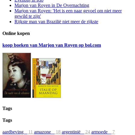
Marjon van Royen in De Overnachting
Marjon van Royen: 'Het is een naar gevoel om niet meer
gewild te zijn'
Rijkste man van Brazilië niet meer de rijkste
Online kopen
koop boeken van Marjon van Royen op bol.com
Tags
Tags
aardbeving
11
amazone
18
argentinië
24
armoede
7