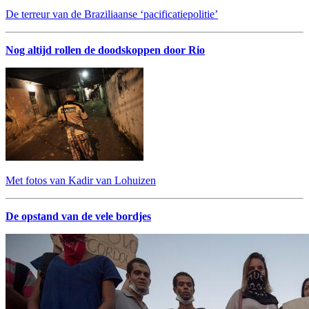
De terreur van de Braziliaanse ‘pacificatiepolitie’
Nog altijd rollen de doodskoppen door Rio
Met fotos van Kadir van Lohuizen
De opstand van de vele bordjes