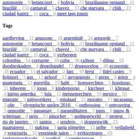
autonomie
9
betancourt
4
bolivia
23
braziliaanse opstand
11
brazilië
150
carnaval
5
chavez
33
che guevara
2
chili
23
ciudad juarez
11
coca
6
meer tags tonen
Tags
aardbeving
11
amazone
18
argentinië
24
armoede
7
autonomie
9
betancourt
4
bolivia
23
braziliaanse opstand
11
brazilië
150
carnaval
5
chavez
33
che guevara
2
chili
23
ciudad juarez
11
coca
6
verbergen
colombia
54
corruptie
18
cuba
38
cultuur
3
dilma
10
doodseskaders
4
drugshandel
12
drugsoorlog
48
economie
38
ecuador
13
el salvador
2
farc
39
feest
2
fidel castro
9
fujimori
3
gas
12
geloof
13
gevangenis
8
grens
9
griep
4
guatemala
12
guerrilla
23
haïti
7
homorechten
5
honduras
11
inheems
13
joran
8
kinderporno
2
kirchner
11
klimaat
4
latijns amerika
5
lula
11
mensenrechten
33
mexico
56
migratie
3
mijnwerkers
5
misdaad
21
morales
15
nicaragua
3
olie
7
olympische spelen 2016
6
ontbossing
6
ontvoering
5
oppositie
5
paraguay
6
paramilitairen
7
paus
9
pauw &
witteman
4
peru
23
pinochet
5
politiegeweld
6
protest
21
rio de janeiro
69
santos
4
sendero
4
sloppenwijk
25
staatsgreep
11
staking
3
tanja nijmeijer
13
uribe
6
veiligheid
4
venezuela
35
verenigde saten
8
verkiezingen
69
verkiezingsfraude
6
voetbal
9
vredesproces
2