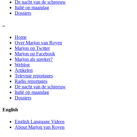
De nacht van de schreeuw
Italië op maandag
Dossiers
..
Home
Over Marjon van Royen
Marjon op Twitter
Marjon op Facebook
Marjon als spreker?
Weblog
Artikelen
Televisie reportages
Radio reportages
De nacht van de schreeuw
Italië op maandag
Dossiers
English
English Language Videos
About Marjon van Royen