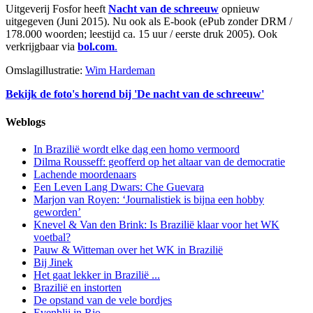
Uitgeverij Fosfor heeft
Nacht van de schreeuw
opnieuw
uitgegeven (Juni 2015). Nu ook als E-book (ePub zonder DRM /
178.000 woorden; leestijd ca. 15 uur / eerste druk 2005). Ook
verkrijgbaar via
bol.com
.
Omslagillustratie:
Wim Hardeman
Bekijk de foto's horend bij 'De nacht van de schreeuw'
Weblogs
In Brazilië wordt elke dag een homo vermoord
Dilma Rousseff: geofferd op het altaar van de democratie
Lachende moordenaars
Een Leven Lang Dwars: Che Guevara
Marjon van Royen: ‘Journalistiek is bijna een hobby
geworden’
Knevel & Van den Brink: Is Brazilië klaar voor het WK
voetbal?
Pauw & Witteman over het WK in Brazilië
Bij Jinek
Het gaat lekker in Brazilië ...
Brazilië en instorten
De opstand van de vele bordjes
Evenblij in Rio