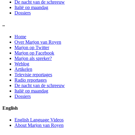
De nacht van de schreeuw
Italië op maandag
Dossiers
..
Home
Over Marjon van Royen
Marjon op Twitter
Marjon op Facebook
Marjon als spreker?
Weblog
Artikelen
Televisie reportages
Radio reportages
De nacht van de schreeuw
Italië op maandag
Dossiers
English
English Language Videos
About Marjon van Royen