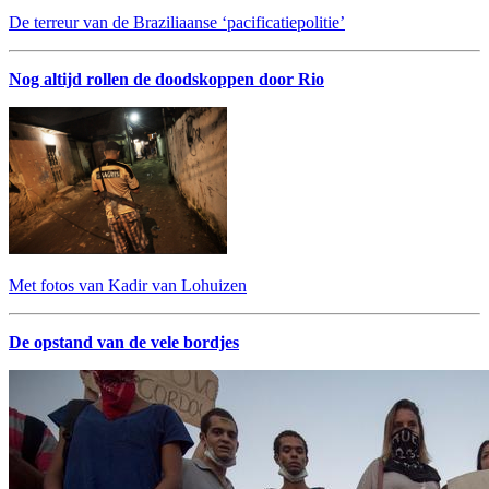
De terreur van de Braziliaanse ‘pacificatiepolitie’
Nog altijd rollen de doodskoppen door Rio
Met fotos van Kadir van Lohuizen
De opstand van de vele bordjes