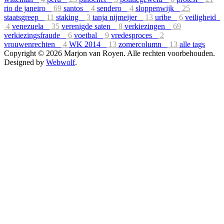
rio de janeiro
69
santos
4
sendero
4
sloppenwijk
25
staatsgreep
11
staking
3
tanja nijmeijer
13
uribe
6
veiligheid
4
venezuela
35
verenigde saten
8
verkiezingen
69
verkiezingsfraude
6
voetbal
9
vredesproces
2
vrouwenrechten
4
WK 2014
13
zomercolumn
13
alle tags
Copyright © 2026 Marjon van Royen. Alle rechten voorbehouden.
Designed by
Webwolf
.