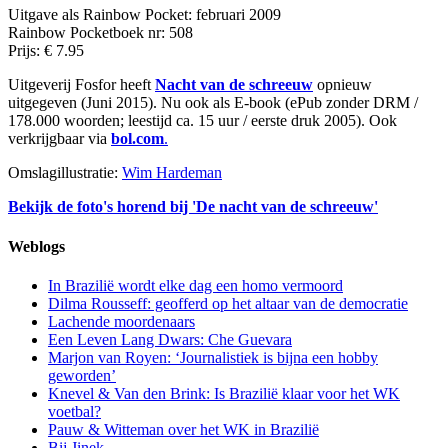
Uitgave als Rainbow Pocket: februari 2009
Rainbow Pocketboek nr: 508
Prijs: € 7.95
Uitgeverij Fosfor heeft
Nacht van de schreeuw
opnieuw
uitgegeven (Juni 2015). Nu ook als E-book (ePub zonder DRM /
178.000 woorden; leestijd ca. 15 uur / eerste druk 2005). Ook
verkrijgbaar via
bol.com
.
Omslagillustratie:
Wim Hardeman
Bekijk de foto's horend bij 'De nacht van de schreeuw'
Weblogs
In Brazilië wordt elke dag een homo vermoord
Dilma Rousseff: geofferd op het altaar van de democratie
Lachende moordenaars
Een Leven Lang Dwars: Che Guevara
Marjon van Royen: ‘Journalistiek is bijna een hobby
geworden’
Knevel & Van den Brink: Is Brazilië klaar voor het WK
voetbal?
Pauw & Witteman over het WK in Brazilië
Bij Jinek