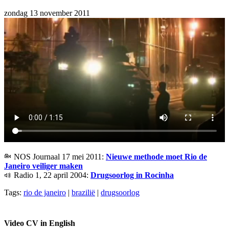
zondag 13 november 2011
NOS Journaal 17 mei 2011:
Nieuwe methode moet Rio de
Janeiro veiliger maken
Radio 1, 22 april 2004:
Drugsoorlog in Rocinha
Tags:
rio de janeiro
|
brazilië
|
drugsoorlog
Video CV in English