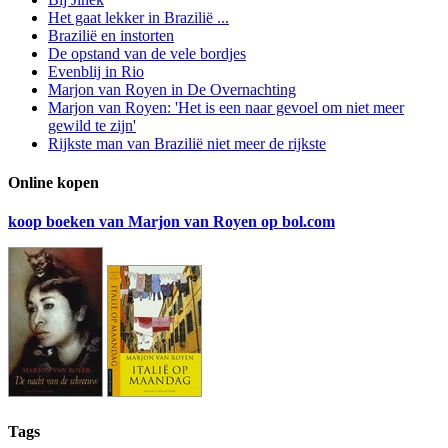
Het gaat lekker in Brazilië ...
Brazilië en instorten
De opstand van de vele bordjes
Evenblij in Rio
Marjon van Royen in De Overnachting
Marjon van Royen: 'Het is een naar gevoel om niet meer
gewild te zijn'
Rijkste man van Brazilië niet meer de rijkste
Online kopen
koop boeken van Marjon van Royen op bol.com
Tags