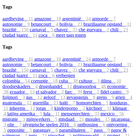
Tags
aardbeving
11
amazone
18
argentinië
24
armoede
7
autonomie
9
betancourt
4
bolivia
23
braziliaanse opstand
11
brazilië
150
carnaval
5
chavez
33
che guevara
2
chili
23
ciudad juarez
11
coca
6
meer tags tonen
Tags
aardbeving
11
amazone
18
argentinië
24
armoede
7
autonomie
9
betancourt
4
bolivia
23
braziliaanse opstand
11
brazilië
150
carnaval
5
chavez
33
che guevara
2
chili
23
ciudad juarez
11
coca
6
verbergen
colombia
54
corruptie
18
cuba
38
cultuur
3
dilma
10
doodseskaders
4
drugshandel
12
drugsoorlog
48
economie
38
ecuador
13
el salvador
2
farc
39
feest
2
fidel castro
9
fujimori
3
gas
12
geloof
13
gevangenis
8
grens
9
griep
4
guatemala
12
guerrilla
23
haïti
7
homorechten
5
honduras
11
inheems
13
joran
8
kinderporno
2
kirchner
11
klimaat
4
latijns amerika
5
lula
11
mensenrechten
33
mexico
56
migratie
3
mijnwerkers
5
misdaad
21
morales
15
nicaragua
3
olie
7
olympische spelen 2016
6
ontbossing
6
ontvoering
5
oppositie
5
paraguay
6
paramilitairen
7
paus
9
pauw &
witteman
4
peru
23
pinochet
5
politiegeweld
6
protest
21