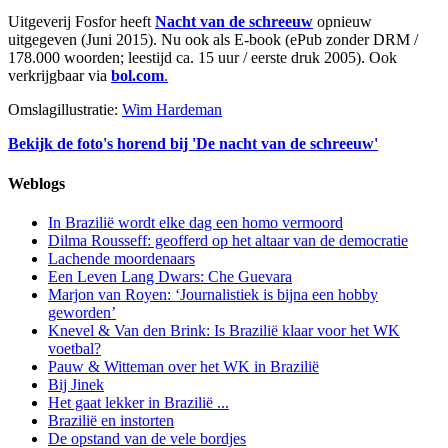
Uitgeverij Fosfor heeft
Nacht van de schreeuw
opnieuw
uitgegeven (Juni 2015). Nu ook als E-book (ePub zonder DRM /
178.000 woorden; leestijd ca. 15 uur / eerste druk 2005). Ook
verkrijgbaar via
bol.com
.
Omslagillustratie:
Wim Hardeman
Bekijk de foto's horend bij 'De nacht van de schreeuw'
Weblogs
In Brazilië wordt elke dag een homo vermoord
Dilma Rousseff: geofferd op het altaar van de democratie
Lachende moordenaars
Een Leven Lang Dwars: Che Guevara
Marjon van Royen: ‘Journalistiek is bijna een hobby
geworden’
Knevel & Van den Brink: Is Brazilië klaar voor het WK
voetbal?
Pauw & Witteman over het WK in Brazilië
Bij Jinek
Het gaat lekker in Brazilië ...
Brazilië en instorten
De opstand van de vele bordjes