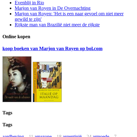
Evenblij in Rio
Marjon van Royen in De Overnachting
Marjon van Royen: 'Het is een naar gevoel om niet meer
gewild te zijn'
Rijkste man van Brazilië niet meer de rijkste
Online kopen
koop boeken van Marjon van Royen op bol.com
Tags
Tags
aardbeving
11
amazone
18
argentinië
24
armoede
7