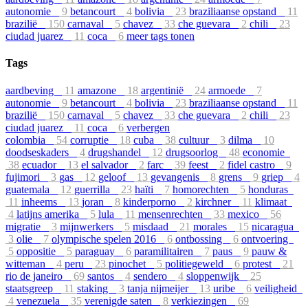
autonomie
9
betancourt
4
bolivia
23
braziliaanse opstand
11
brazilië
150
carnaval
5
chavez
33
che guevara
2
chili
23
ciudad juarez
11
coca
6
meer tags tonen
Tags
aardbeving
11
amazone
18
argentinië
24
armoede
7
autonomie
9
betancourt
4
bolivia
23
braziliaanse opstand
11
brazilië
150
carnaval
5
chavez
33
che guevara
2
chili
23
ciudad juarez
11
coca
6
verbergen
colombia
54
corruptie
18
cuba
38
cultuur
3
dilma
10
doodseskaders
4
drugshandel
12
drugsoorlog
48
economie
38
ecuador
13
el salvador
2
farc
39
feest
2
fidel castro
9
fujimori
3
gas
12
geloof
13
gevangenis
8
grens
9
griep
4
guatemala
12
guerrilla
23
haïti
7
homorechten
5
honduras
11
inheems
13
joran
8
kinderporno
2
kirchner
11
klimaat
4
latijns amerika
5
lula
11
mensenrechten
33
mexico
56
migratie
3
mijnwerkers
5
misdaad
21
morales
15
nicaragua
3
olie
7
olympische spelen 2016
6
ontbossing
6
ontvoering
5
oppositie
5
paraguay
6
paramilitairen
7
paus
9
pauw &
witteman
4
peru
23
pinochet
5
politiegeweld
6
protest
21
rio de janeiro
69
santos
4
sendero
4
sloppenwijk
25
staatsgreep
11
staking
3
tanja nijmeijer
13
uribe
6
veiligheid
4
venezuela
35
verenigde saten
8
verkiezingen
69