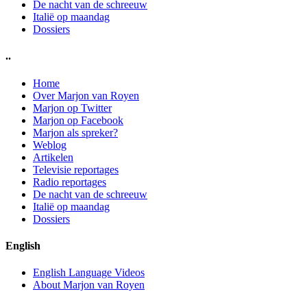
De nacht van de schreeuw
Italië op maandag
Dossiers
..
Home
Over Marjon van Royen
Marjon op Twitter
Marjon op Facebook
Marjon als spreker?
Weblog
Artikelen
Televisie reportages
Radio reportages
De nacht van de schreeuw
Italië op maandag
Dossiers
English
English Language Videos
About Marjon van Royen