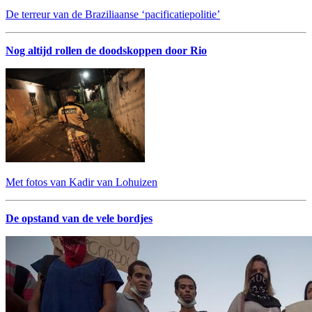
De terreur van de Braziliaanse ‘pacificatiepolitie’
Nog altijd rollen de doodskoppen door Rio
Met fotos van Kadir van Lohuizen
De opstand van de vele bordjes