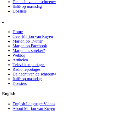
De nacht van de schreeuw
Italië op maandag
Dossiers
..
Home
Over Marjon van Royen
Marjon op Twitter
Marjon op Facebook
Marjon als spreker?
Weblog
Artikelen
Televisie reportages
Radio reportages
De nacht van de schreeuw
Italië op maandag
Dossiers
English
English Language Videos
About Marjon van Royen