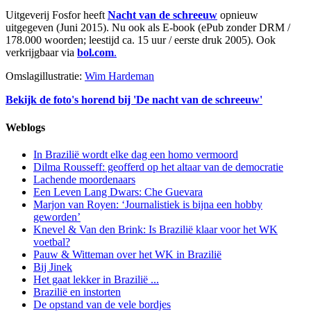
Uitgeverij Fosfor heeft
Nacht van de schreeuw
opnieuw
uitgegeven (Juni 2015). Nu ook als E-book (ePub zonder DRM /
178.000 woorden; leestijd ca. 15 uur / eerste druk 2005). Ook
verkrijgbaar via
bol.com
.
Omslagillustratie:
Wim Hardeman
Bekijk de foto's horend bij 'De nacht van de schreeuw'
Weblogs
In Brazilië wordt elke dag een homo vermoord
Dilma Rousseff: geofferd op het altaar van de democratie
Lachende moordenaars
Een Leven Lang Dwars: Che Guevara
Marjon van Royen: ‘Journalistiek is bijna een hobby
geworden’
Knevel & Van den Brink: Is Brazilië klaar voor het WK
voetbal?
Pauw & Witteman over het WK in Brazilië
Bij Jinek
Het gaat lekker in Brazilië ...
Brazilië en instorten
De opstand van de vele bordjes