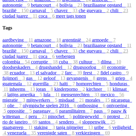
autonomie
9
betancourt
4
bolivia
23
braziliaanse opstand
11
brazilië
150
carnaval
5
chavez
33
che guevara
2
chili
23
ciudad juarez
11
coca
6
meer tags tonen
Tags
aardbeving
11
amazone
18
argentinië
24
armoede
7
autonomie
9
betancourt
4
bolivia
23
braziliaanse opstand
11
brazilië
150
carnaval
5
chavez
33
che guevara
2
chili
23
ciudad juarez
11
coca
6
verbergen
colombia
54
corruptie
18
cuba
38
cultuur
3
dilma
10
doodseskaders
4
drugshandel
12
drugsoorlog
48
economie
38
ecuador
13
el salvador
2
farc
39
feest
2
fidel castro
9
fujimori
3
gas
12
geloof
13
gevangenis
8
grens
9
griep
4
guatemala
12
guerrilla
23
haïti
7
homorechten
5
honduras
11
inheems
13
joran
8
kinderporno
2
kirchner
11
klimaat
4
latijns amerika
5
lula
11
mensenrechten
33
mexico
56
migratie
3
mijnwerkers
5
misdaad
21
morales
15
nicaragua
3
olie
7
olympische spelen 2016
6
ontbossing
6
ontvoering
5
oppositie
5
paraguay
6
paramilitairen
7
paus
9
pauw &
witteman
4
peru
23
pinochet
5
politiegeweld
6
protest
21
rio de janeiro
69
santos
4
sendero
4
sloppenwijk
25
staatsgreep
11
staking
3
tanja nijmeijer
13
uribe
6
veiligheid
4
venezuela
35
verenigde saten
8
verkiezingen
69