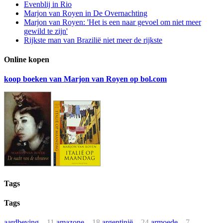
Evenblij in Rio
Marjon van Royen in De Overnachting
Marjon van Royen: 'Het is een naar gevoel om niet meer
gewild te zijn'
Rijkste man van Brazilië niet meer de rijkste
Online kopen
koop boeken van Marjon van Royen op bol.com
Tags
Tags
aardbeving
11
amazone
18
argentinië
24
armoede
7