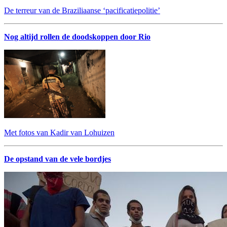
De terreur van de Braziliaanse ‘pacificatiepolitie’
Nog altijd rollen de doodskoppen door Rio
Met fotos van Kadir van Lohuizen
De opstand van de vele bordjes