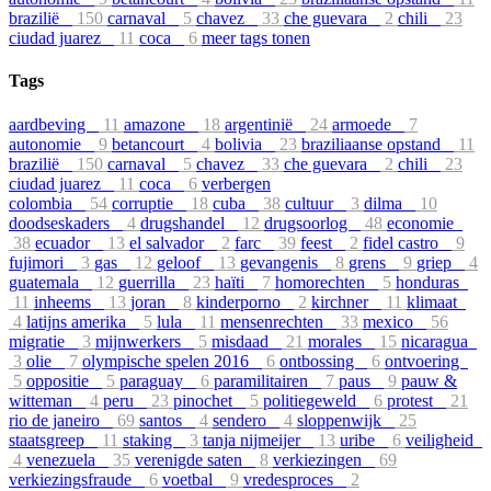
brazilië
150
carnaval
5
chavez
33
che guevara
2
chili
23
ciudad juarez
11
coca
6
meer tags tonen
Tags
aardbeving
11
amazone
18
argentinië
24
armoede
7
autonomie
9
betancourt
4
bolivia
23
braziliaanse opstand
11
brazilië
150
carnaval
5
chavez
33
che guevara
2
chili
23
ciudad juarez
11
coca
6
verbergen
colombia
54
corruptie
18
cuba
38
cultuur
3
dilma
10
doodseskaders
4
drugshandel
12
drugsoorlog
48
economie
38
ecuador
13
el salvador
2
farc
39
feest
2
fidel castro
9
fujimori
3
gas
12
geloof
13
gevangenis
8
grens
9
griep
4
guatemala
12
guerrilla
23
haïti
7
homorechten
5
honduras
11
inheems
13
joran
8
kinderporno
2
kirchner
11
klimaat
4
latijns amerika
5
lula
11
mensenrechten
33
mexico
56
migratie
3
mijnwerkers
5
misdaad
21
morales
15
nicaragua
3
olie
7
olympische spelen 2016
6
ontbossing
6
ontvoering
5
oppositie
5
paraguay
6
paramilitairen
7
paus
9
pauw &
witteman
4
peru
23
pinochet
5
politiegeweld
6
protest
21
rio de janeiro
69
santos
4
sendero
4
sloppenwijk
25
staatsgreep
11
staking
3
tanja nijmeijer
13
uribe
6
veiligheid
4
venezuela
35
verenigde saten
8
verkiezingen
69
verkiezingsfraude
6
voetbal
9
vredesproces
2