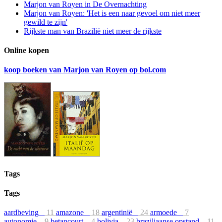
Marjon van Royen in De Overnachting
Marjon van Royen: 'Het is een naar gevoel om niet meer
gewild te zijn'
Rijkste man van Brazilië niet meer de rijkste
Online kopen
koop boeken van Marjon van Royen op bol.com
Tags
Tags
aardbeving
11
amazone
18
argentinië
24
armoede
7
autonomie
9
betancourt
4
bolivia
23
braziliaanse opstand
11