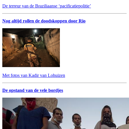
De terreur van de Braziliaanse ‘pacificatiepolitie’
Nog altijd rollen de doodskoppen door Rio
Met fotos van Kadir van Lohuizen
De opstand van de vele bordjes