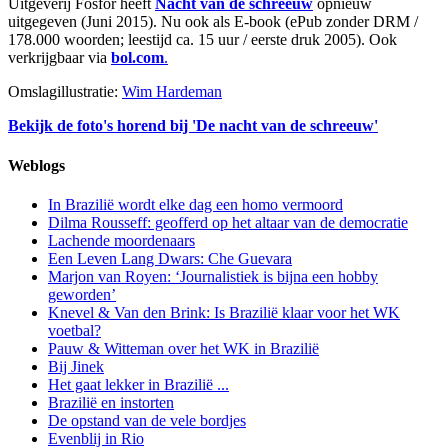
Uitgeverij Fosfor heeft
Nacht van de schreeuw
opnieuw
uitgegeven (Juni 2015). Nu ook als E-book (ePub zonder DRM /
178.000 woorden; leestijd ca. 15 uur / eerste druk 2005). Ook
verkrijgbaar via
bol.com
.
Omslagillustratie:
Wim Hardeman
Bekijk de foto's horend bij 'De nacht van de schreeuw'
Weblogs
In Brazilië wordt elke dag een homo vermoord
Dilma Rousseff: geofferd op het altaar van de democratie
Lachende moordenaars
Een Leven Lang Dwars: Che Guevara
Marjon van Royen: ‘Journalistiek is bijna een hobby
geworden’
Knevel & Van den Brink: Is Brazilië klaar voor het WK
voetbal?
Pauw & Witteman over het WK in Brazilië
Bij Jinek
Het gaat lekker in Brazilië ...
Brazilië en instorten
De opstand van de vele bordjes
Evenblij in Rio