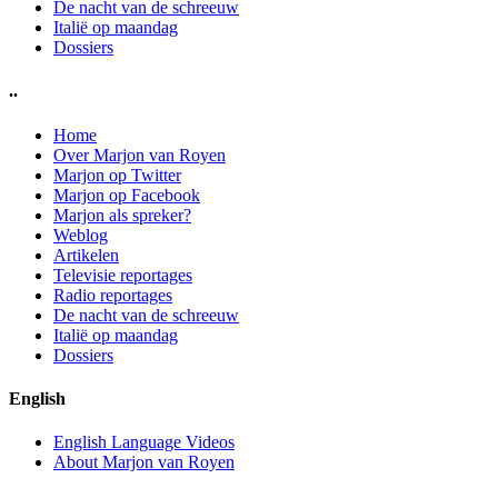
De nacht van de schreeuw
Italië op maandag
Dossiers
..
Home
Over Marjon van Royen
Marjon op Twitter
Marjon op Facebook
Marjon als spreker?
Weblog
Artikelen
Televisie reportages
Radio reportages
De nacht van de schreeuw
Italië op maandag
Dossiers
English
English Language Videos
About Marjon van Royen