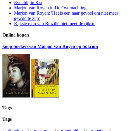
Evenblij in Rio
Marjon van Royen in De Overnachting
Marjon van Royen: 'Het is een naar gevoel om niet meer
gewild te zijn'
Rijkste man van Brazilië niet meer de rijkste
Online kopen
koop boeken van Marjon van Royen op bol.com
Tags
Tags
aardbeving
11
amazone
18
argentinië
24
armoede
7