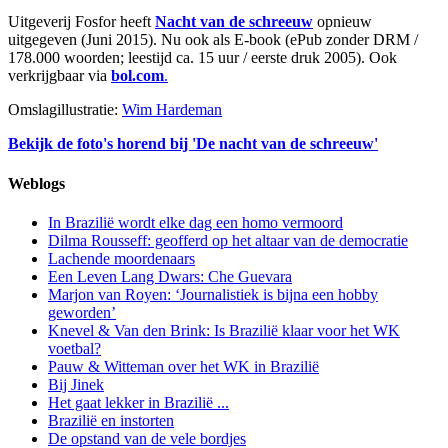
Uitgeverij Fosfor heeft
Nacht van de schreeuw
opnieuw
uitgegeven (Juni 2015). Nu ook als E-book (ePub zonder DRM /
178.000 woorden; leestijd ca. 15 uur / eerste druk 2005). Ook
verkrijgbaar via
bol.com
.
Omslagillustratie:
Wim Hardeman
Bekijk de foto's horend bij 'De nacht van de schreeuw'
Weblogs
In Brazilië wordt elke dag een homo vermoord
Dilma Rousseff: geofferd op het altaar van de democratie
Lachende moordenaars
Een Leven Lang Dwars: Che Guevara
Marjon van Royen: ‘Journalistiek is bijna een hobby
geworden’
Knevel & Van den Brink: Is Brazilië klaar voor het WK
voetbal?
Pauw & Witteman over het WK in Brazilië
Bij Jinek
Het gaat lekker in Brazilië ...
Brazilië en instorten
De opstand van de vele bordjes