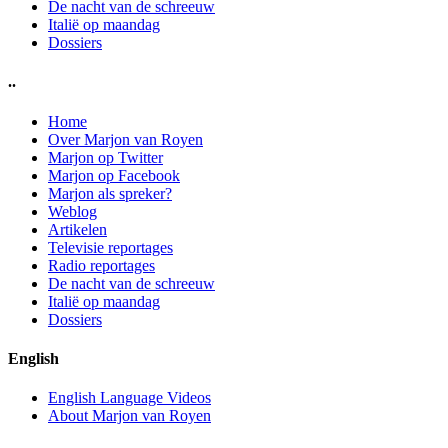
De nacht van de schreeuw
Italië op maandag
Dossiers
..
Home
Over Marjon van Royen
Marjon op Twitter
Marjon op Facebook
Marjon als spreker?
Weblog
Artikelen
Televisie reportages
Radio reportages
De nacht van de schreeuw
Italië op maandag
Dossiers
English
English Language Videos
About Marjon van Royen