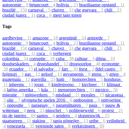
autonomie
9
betancourt
4
bolivia
23
braziliaanse opstand
11
brazilië
150
carnaval
5
chavez
33
che guevara
2
chili
23
ciudad juarez
11
coca
6
meer tags tonen
Tags
aardbeving
11
amazone
18
argentinië
24
armoede
7
autonomie
9
betancourt
4
bolivia
23
braziliaanse opstand
11
brazilië
150
carnaval
5
chavez
33
che guevara
2
chili
23
ciudad juarez
11
coca
6
verbergen
colombia
54
corruptie
18
cuba
38
cultuur
3
dilma
10
doodseskaders
4
drugshandel
12
drugsoorlog
48
economie
38
ecuador
13
el salvador
2
farc
39
feest
2
fidel castro
9
fujimori
3
gas
12
geloof
13
gevangenis
8
grens
9
griep
4
guatemala
12
guerrilla
23
haïti
7
homorechten
5
honduras
11
inheems
13
joran
8
kinderporno
2
kirchner
11
klimaat
4
latijns amerika
5
lula
11
mensenrechten
33
mexico
56
migratie
3
mijnwerkers
5
misdaad
21
morales
15
nicaragua
3
olie
7
olympische spelen 2016
6
ontbossing
6
ontvoering
5
oppositie
5
paraguay
6
paramilitairen
7
paus
9
pauw &
witteman
4
peru
23
pinochet
5
politiegeweld
6
protest
21
rio de janeiro
69
santos
4
sendero
4
sloppenwijk
25
staatsgreep
11
staking
3
tanja nijmeijer
13
uribe
6
veiligheid
4
venezuela
35
verenigde saten
8
verkiezingen
69