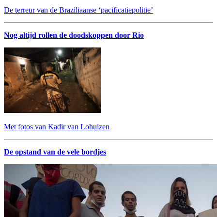
De terreur van de Braziliaanse ‘pacificatiepolitie’
Nog altijd rollen de doodskoppen door Rio
Met fotos van Kadir van Lohuizen
De opstand van de vele bordjes