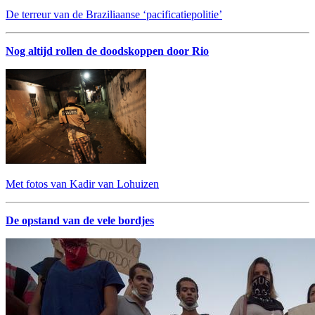
De terreur van de Braziliaanse ‘pacificatiepolitie’
Nog altijd rollen de doodskoppen door Rio
Met fotos van Kadir van Lohuizen
De opstand van de vele bordjes