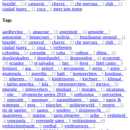
brazilië
150
carnaval
5
chavez
33
che guevara
2
chili
23
ciudad juarez
11
coca
6
meer tags tonen
Tags
aardbeving
11
amazone
18
argentinië
24
armoede
7
autonomie
9
betancourt
4
bolivia
23
braziliaanse opstand
11
brazilië
150
carnaval
5
chavez
33
che guevara
2
chili
23
ciudad juarez
11
coca
6
verbergen
colombia
54
corruptie
18
cuba
38
cultuur
3
dilma
10
doodseskaders
4
drugshandel
12
drugsoorlog
48
economie
38
ecuador
13
el salvador
2
farc
39
feest
2
fidel castro
9
fujimori
3
gas
12
geloof
13
gevangenis
8
grens
9
griep
4
guatemala
12
guerrilla
23
haïti
7
homorechten
5
honduras
11
inheems
13
joran
8
kinderporno
2
kirchner
11
klimaat
4
latijns amerika
5
lula
11
mensenrechten
33
mexico
56
migratie
3
mijnwerkers
5
misdaad
21
morales
15
nicaragua
3
olie
7
olympische spelen 2016
6
ontbossing
6
ontvoering
5
oppositie
5
paraguay
6
paramilitairen
7
paus
9
pauw &
witteman
4
peru
23
pinochet
5
politiegeweld
6
protest
21
rio de janeiro
69
santos
4
sendero
4
sloppenwijk
25
staatsgreep
11
staking
3
tanja nijmeijer
13
uribe
6
veiligheid
4
venezuela
35
verenigde saten
8
verkiezingen
69
verkiezingsfraude
6
voetbal
9
vredesproces
2