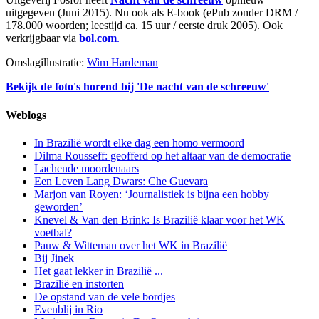
uitgegeven (Juni 2015). Nu ook als E-book (ePub zonder DRM /
178.000 woorden; leestijd ca. 15 uur / eerste druk 2005). Ook
verkrijgbaar via
bol.com
.
Omslagillustratie:
Wim Hardeman
Bekijk de foto's horend bij 'De nacht van de schreeuw'
Weblogs
In Brazilië wordt elke dag een homo vermoord
Dilma Rousseff: geofferd op het altaar van de democratie
Lachende moordenaars
Een Leven Lang Dwars: Che Guevara
Marjon van Royen: ‘Journalistiek is bijna een hobby
geworden’
Knevel & Van den Brink: Is Brazilië klaar voor het WK
voetbal?
Pauw & Witteman over het WK in Brazilië
Bij Jinek
Het gaat lekker in Brazilië ...
Brazilië en instorten
De opstand van de vele bordjes
Evenblij in Rio