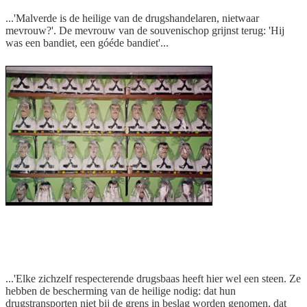
...'Malverde is de heilige van de drugshandelaren, nietwaar
mevrouw?'. De mevrouw van de souvenischop grijnst terug: 'Hij
was een bandiet, een góéde bandiet'...
Als suikergoed verpakte Malverdetjes in de
souvenirshop
...'Elke zichzelf respecterende drugsbaas heeft hier wel een steen. Ze
hebben de bescherming van de heilige nodig: dat hun
drugstransporten niet bij de grens in beslag worden genomen, dat