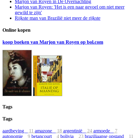
Marjon van Royen in De Overnachting
Marjon van Royen: 'Het is een naar gevoel om niet meer
gewild te zijn'
Rijkste man van Brazilië niet meer de rijkste
Online kopen
koop boeken van Marjon van Royen op bol.com
Tags
Tags
aardbeving
11
amazone
18
argentinië
24
armoede
7
autonomie
9
betancourt
4
bolivia
23
braziliaanse opstand
11