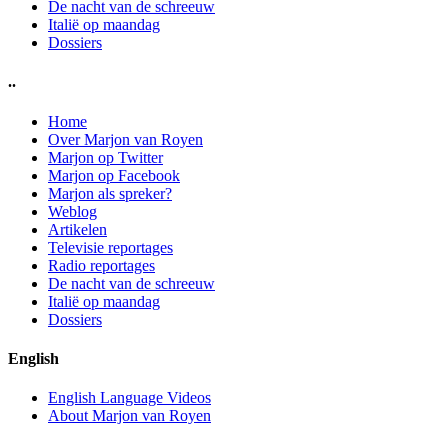
De nacht van de schreeuw
Italië op maandag
Dossiers
..
Home
Over Marjon van Royen
Marjon op Twitter
Marjon op Facebook
Marjon als spreker?
Weblog
Artikelen
Televisie reportages
Radio reportages
De nacht van de schreeuw
Italië op maandag
Dossiers
English
English Language Videos
About Marjon van Royen