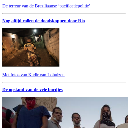
De terreur van de Braziliaanse ‘pacificatiepolitie’
Nog altijd rollen de doodskoppen door Rio
Met fotos van Kadir van Lohuizen
De opstand van de vele bordjes