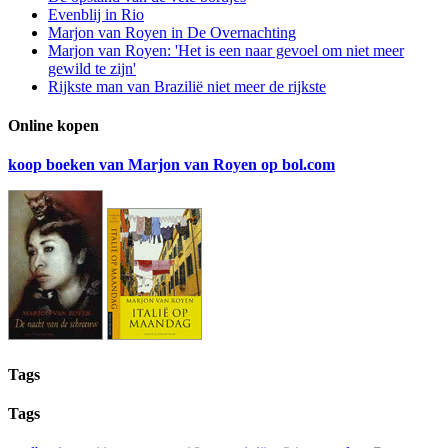
Evenblij in Rio
Marjon van Royen in De Overnachting
Marjon van Royen: 'Het is een naar gevoel om niet meer
gewild te zijn'
Rijkste man van Brazilië niet meer de rijkste
Online kopen
koop boeken van Marjon van Royen op bol.com
Tags
Tags