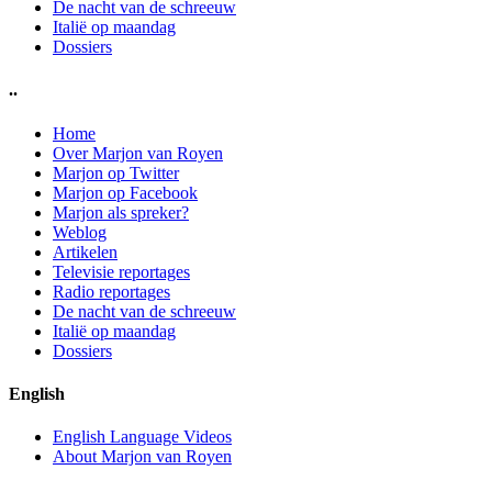
De nacht van de schreeuw
Italië op maandag
Dossiers
..
Home
Over Marjon van Royen
Marjon op Twitter
Marjon op Facebook
Marjon als spreker?
Weblog
Artikelen
Televisie reportages
Radio reportages
De nacht van de schreeuw
Italië op maandag
Dossiers
English
English Language Videos
About Marjon van Royen