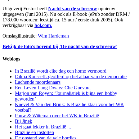
Uitgeverij Fosfor heeft
Nacht van de schreeuw
opnieuw
uitgegeven (Juni 2015). Nu ook als E-book (ePub zonder DRM /
178.000 woorden; leestijd ca. 15 uur / eerste druk 2005). Ook
verkrijgbaar via
bol.com
.
Omslagillustratie:
Wim Hardeman
Bekijk de foto's horend bij 'De nacht van de schreeuw'
Weblogs
In Brazilië wordt elke dag een homo vermoord
Dilma Rousseff: geofferd op het altaar van de democratie
Lachende moordenaars
Een Leven Lang Dwars: Che Guevara
Marjon van Royen: ‘Journalistiek is bijna een hobby
geworden’
Knevel & Van den Brink: Is Brazilië klaar voor het WK
voetbal?
Pauw & Witteman over het WK in Brazilië
Bij Jinek
Het gaat lekker in Brazilië ...
Brazilië en instorten
De opstand van de vele bordjes