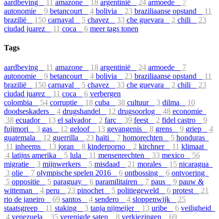
aardbeving
11
amazone
18
argentinië
24
armoede
7
autonomie
9
betancourt
4
bolivia
23
braziliaanse opstand
11
brazilië
150
carnaval
5
chavez
33
che guevara
2
chili
23
ciudad juarez
11
coca
6
meer tags tonen
Tags
aardbeving
11
amazone
18
argentinië
24
armoede
7
autonomie
9
betancourt
4
bolivia
23
braziliaanse opstand
11
brazilië
150
carnaval
5
chavez
33
che guevara
2
chili
23
ciudad juarez
11
coca
6
verbergen
colombia
54
corruptie
18
cuba
38
cultuur
3
dilma
10
doodseskaders
4
drugshandel
12
drugsoorlog
48
economie
38
ecuador
13
el salvador
2
farc
39
feest
2
fidel castro
9
fujimori
3
gas
12
geloof
13
gevangenis
8
grens
9
griep
4
guatemala
12
guerrilla
23
haïti
7
homorechten
5
honduras
11
inheems
13
joran
8
kinderporno
2
kirchner
11
klimaat
4
latijns amerika
5
lula
11
mensenrechten
33
mexico
56
migratie
3
mijnwerkers
5
misdaad
21
morales
15
nicaragua
3
olie
7
olympische spelen 2016
6
ontbossing
6
ontvoering
5
oppositie
5
paraguay
6
paramilitairen
7
paus
9
pauw &
witteman
4
peru
23
pinochet
5
politiegeweld
6
protest
21
rio de janeiro
69
santos
4
sendero
4
sloppenwijk
25
staatsgreep
11
staking
3
tanja nijmeijer
13
uribe
6
veiligheid
4
venezuela
35
verenigde saten
8
verkiezingen
69