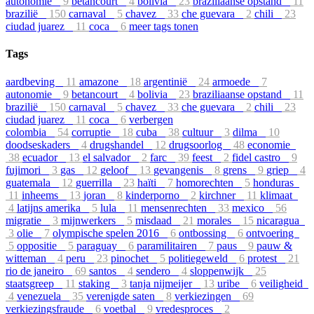
autonomie
9
betancourt
4
bolivia
23
braziliaanse opstand
11
brazilië
150
carnaval
5
chavez
33
che guevara
2
chili
23
ciudad juarez
11
coca
6
meer tags tonen
Tags
aardbeving
11
amazone
18
argentinië
24
armoede
7
autonomie
9
betancourt
4
bolivia
23
braziliaanse opstand
11
brazilië
150
carnaval
5
chavez
33
che guevara
2
chili
23
ciudad juarez
11
coca
6
verbergen
colombia
54
corruptie
18
cuba
38
cultuur
3
dilma
10
doodseskaders
4
drugshandel
12
drugsoorlog
48
economie
38
ecuador
13
el salvador
2
farc
39
feest
2
fidel castro
9
fujimori
3
gas
12
geloof
13
gevangenis
8
grens
9
griep
4
guatemala
12
guerrilla
23
haïti
7
homorechten
5
honduras
11
inheems
13
joran
8
kinderporno
2
kirchner
11
klimaat
4
latijns amerika
5
lula
11
mensenrechten
33
mexico
56
migratie
3
mijnwerkers
5
misdaad
21
morales
15
nicaragua
3
olie
7
olympische spelen 2016
6
ontbossing
6
ontvoering
5
oppositie
5
paraguay
6
paramilitairen
7
paus
9
pauw &
witteman
4
peru
23
pinochet
5
politiegeweld
6
protest
21
rio de janeiro
69
santos
4
sendero
4
sloppenwijk
25
staatsgreep
11
staking
3
tanja nijmeijer
13
uribe
6
veiligheid
4
venezuela
35
verenigde saten
8
verkiezingen
69
verkiezingsfraude
6
voetbal
9
vredesproces
2