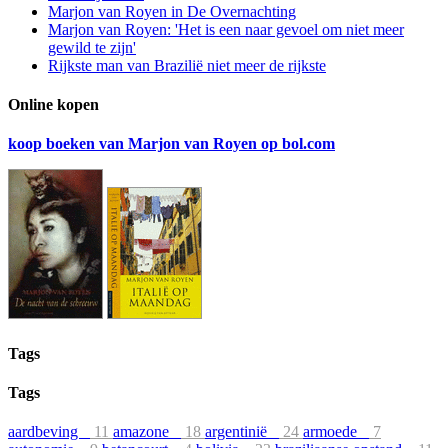
Marjon van Royen in De Overnachting
Marjon van Royen: 'Het is een naar gevoel om niet meer
gewild te zijn'
Rijkste man van Brazilië niet meer de rijkste
Online kopen
koop boeken van Marjon van Royen op bol.com
Tags
Tags
aardbeving
11
amazone
18
argentinië
24
armoede
7