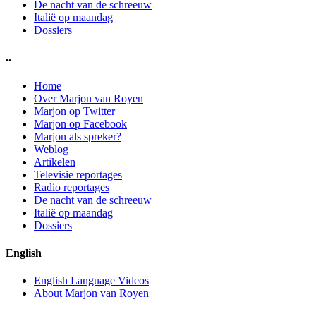
De nacht van de schreeuw
Italië op maandag
Dossiers
..
Home
Over Marjon van Royen
Marjon op Twitter
Marjon op Facebook
Marjon als spreker?
Weblog
Artikelen
Televisie reportages
Radio reportages
De nacht van de schreeuw
Italië op maandag
Dossiers
English
English Language Videos
About Marjon van Royen