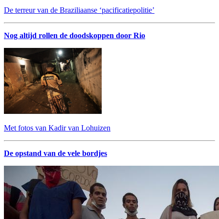
De terreur van de Braziliaanse ‘pacificatiepolitie’
Nog altijd rollen de doodskoppen door Rio
Met fotos van Kadir van Lohuizen
De opstand van de vele bordjes