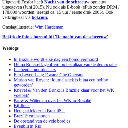
Uitgeverij Fosfor heeft
Nacht van de schreeuw
opnieuw
uitgegeven (Juni 2015). Nu ook als E-book (ePub zonder DRM /
178.000 woorden; leestijd ca. 15 uur / eerste druk 2005). Ook
verkrijgbaar via
bol.com
.
Omslagillustratie:
Wim Hardeman
Bekijk de foto's horend bij 'De nacht van de schreeuw'
Weblogs
In Brazilië wordt elke dag een homo vermoord
Dilma Rousseff: geofferd op het altaar van de democratie
Lachende moordenaars
Een Leven Lang Dwars: Che Guevara
Marjon van Royen: ‘Journalistiek is bijna een hobby
geworden’
Knevel & Van den Brink: Is Brazilië klaar voor het WK
voetbal?
Pauw & Witteman over het WK in Brazilië
Bij Jinek
Het gaat lekker in Brazilië ...
Brazilië en instorten
De opstand van de vele bordjes
Evenblij in Rio