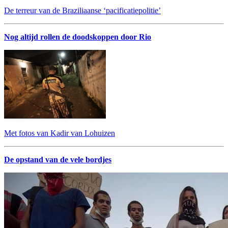
De terreur van de Braziliaanse ‘pacificatiepolitie’
Nog altijd rollen de doodskoppen door Rio
Met fotos van Kadir van Lohuizen
De opstand van de vele bordjes