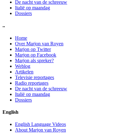
De nacht van de schreeuw
Italië op maandag
Dossiers
..
Home
Over Marjon van Royen
Marjon op Twitter
Marjon op Facebook
Marjon als spreker?
Weblog
Artikelen
Televisie reportages
Radio reportages
De nacht van de schreeuw
Italië op maandag
Dossiers
English
English Language Videos
About Marjon van Royen