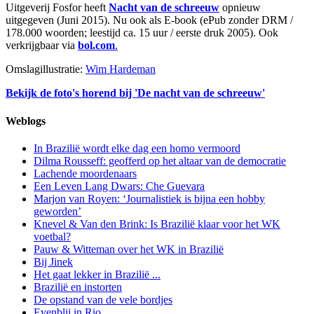
Uitgeverij Fosfor heeft
Nacht van de schreeuw
opnieuw
uitgegeven (Juni 2015). Nu ook als E-book (ePub zonder DRM /
178.000 woorden; leestijd ca. 15 uur / eerste druk 2005). Ook
verkrijgbaar via
bol.com
.
Omslagillustratie:
Wim Hardeman
Bekijk de foto's horend bij 'De nacht van de schreeuw'
Weblogs
In Brazilië wordt elke dag een homo vermoord
Dilma Rousseff: geofferd op het altaar van de democratie
Lachende moordenaars
Een Leven Lang Dwars: Che Guevara
Marjon van Royen: ‘Journalistiek is bijna een hobby
geworden’
Knevel & Van den Brink: Is Brazilië klaar voor het WK
voetbal?
Pauw & Witteman over het WK in Brazilië
Bij Jinek
Het gaat lekker in Brazilië ...
Brazilië en instorten
De opstand van de vele bordjes
Evenblij in Rio