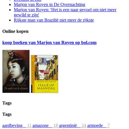
Marjon van Royen in De Overnachting
Marjon van Royen: 'Het is een naar gevoel om niet meer
gewild te zijn'
Rijkste man van Brazilië niet meer de rijkste
Online kopen
koop boeken van Marjon van Royen op bol.com
Tags
Tags
aardbeving
11
amazone
18
argentinië
24
armoede
7