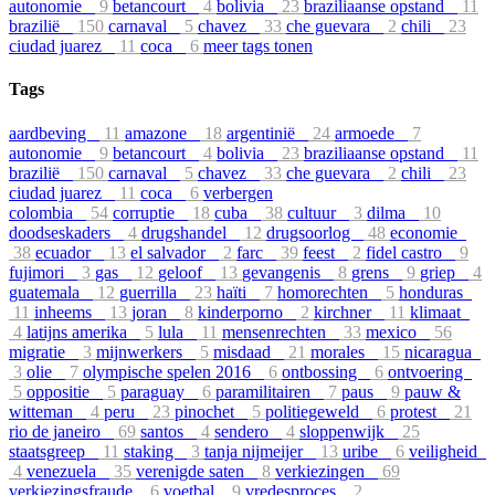
autonomie
9
betancourt
4
bolivia
23
braziliaanse opstand
11
brazilië
150
carnaval
5
chavez
33
che guevara
2
chili
23
ciudad juarez
11
coca
6
meer tags tonen
Tags
aardbeving
11
amazone
18
argentinië
24
armoede
7
autonomie
9
betancourt
4
bolivia
23
braziliaanse opstand
11
brazilië
150
carnaval
5
chavez
33
che guevara
2
chili
23
ciudad juarez
11
coca
6
verbergen
colombia
54
corruptie
18
cuba
38
cultuur
3
dilma
10
doodseskaders
4
drugshandel
12
drugsoorlog
48
economie
38
ecuador
13
el salvador
2
farc
39
feest
2
fidel castro
9
fujimori
3
gas
12
geloof
13
gevangenis
8
grens
9
griep
4
guatemala
12
guerrilla
23
haïti
7
homorechten
5
honduras
11
inheems
13
joran
8
kinderporno
2
kirchner
11
klimaat
4
latijns amerika
5
lula
11
mensenrechten
33
mexico
56
migratie
3
mijnwerkers
5
misdaad
21
morales
15
nicaragua
3
olie
7
olympische spelen 2016
6
ontbossing
6
ontvoering
5
oppositie
5
paraguay
6
paramilitairen
7
paus
9
pauw &
witteman
4
peru
23
pinochet
5
politiegeweld
6
protest
21
rio de janeiro
69
santos
4
sendero
4
sloppenwijk
25
staatsgreep
11
staking
3
tanja nijmeijer
13
uribe
6
veiligheid
4
venezuela
35
verenigde saten
8
verkiezingen
69
verkiezingsfraude
6
voetbal
9
vredesproces
2