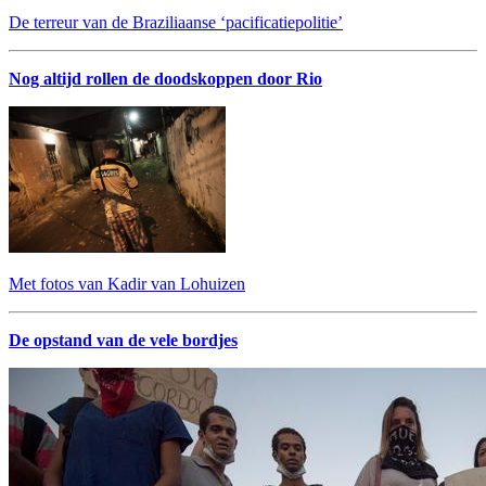
De terreur van de Braziliaanse ‘pacificatiepolitie’
Nog altijd rollen de doodskoppen door Rio
Met fotos van Kadir van Lohuizen
De opstand van de vele bordjes