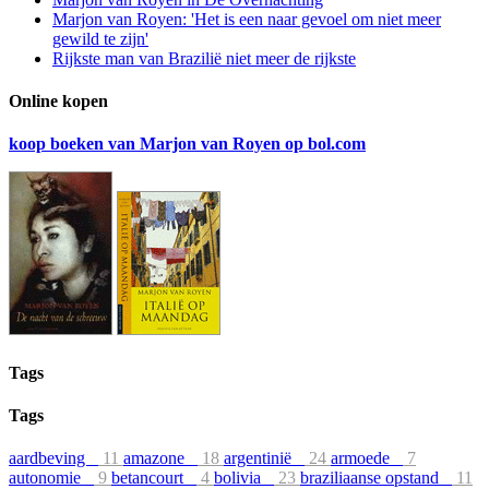
Marjon van Royen: 'Het is een naar gevoel om niet meer
gewild te zijn'
Rijkste man van Brazilië niet meer de rijkste
Online kopen
koop boeken van Marjon van Royen op bol.com
Tags
Tags
aardbeving
11
amazone
18
argentinië
24
armoede
7
autonomie
9
betancourt
4
bolivia
23
braziliaanse opstand
11