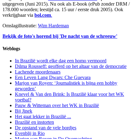
uitgegeven (Juni 2015). Nu ook als E-book (ePub zonder DRM /
178.000 woorden; leestijd ca. 15 uur / eerste druk 2005). Ook
verkrijgbaar via
bol.com
.
Omslagillustratie:
Wim Hardeman
Bekijk de foto's horend bij 'De nacht van de schreeuw'
Weblogs
In Brazilië wordt elke dag een homo vermoord
Dilma Rousseff: geofferd op het altaar van de democratie
Lachende moordenaars
Een Leven Lang Dwars: Che Guevara
Marjon van Royen: ‘Journalistiek is bijna een hobby
geworden’
Knevel & Van den Brink: Is Brazilië klaar voor het WK
voetbal?
Pauw & Witteman over het WK in Brazilië
Bij Jinek
Het gaat lekker in Brazilië ...
Brazilië en instorten
De opstand van de vele bordjes
Evenblij in Rio
Marjon van Royen in De Overnachting