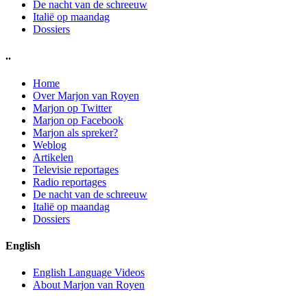
De nacht van de schreeuw
Italië op maandag
Dossiers
..
Home
Over Marjon van Royen
Marjon op Twitter
Marjon op Facebook
Marjon als spreker?
Weblog
Artikelen
Televisie reportages
Radio reportages
De nacht van de schreeuw
Italië op maandag
Dossiers
English
English Language Videos
About Marjon van Royen