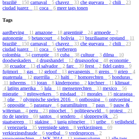
brazilië
150
carnaval
5
chavez
33
che guevara
2
chili
23
ciudad juarez
11
coca
6
meer tags tonen
Tags
aardbeving
11
amazone
18
argentinië
24
armoede
7
autonomie
9
betancourt
4
bolivia
23
braziliaanse opstand
11
brazilië
150
carnaval
5
chavez
33
che guevara
2
chili
23
ciudad juarez
11
coca
6
verbergen
colombia
54
corruptie
18
cuba
38
cultuur
3
dilma
10
doodseskaders
4
drugshandel
12
drugsoorlog
48
economie
38
ecuador
13
el salvador
2
farc
39
feest
2
fidel castro
9
fujimori
3
gas
12
geloof
13
gevangenis
8
grens
9
griep
4
guatemala
12
guerrilla
23
haïti
7
homorechten
5
honduras
11
inheems
13
joran
8
kinderporno
2
kirchner
11
klimaat
4
latijns amerika
5
lula
11
mensenrechten
33
mexico
56
migratie
3
mijnwerkers
5
misdaad
21
morales
15
nicaragua
3
olie
7
olympische spelen 2016
6
ontbossing
6
ontvoering
5
oppositie
5
paraguay
6
paramilitairen
7
paus
9
pauw &
witteman
4
peru
23
pinochet
5
politiegeweld
6
protest
21
rio de janeiro
69
santos
4
sendero
4
sloppenwijk
25
staatsgreep
11
staking
3
tanja nijmeijer
13
uribe
6
veiligheid
4
venezuela
35
verenigde saten
8
verkiezingen
69
verkiezingsfraude
6
voetbal
9
vredesproces
2
vrouwenrechten
4
WK 2014
13
zomercolumn
13
alle tags