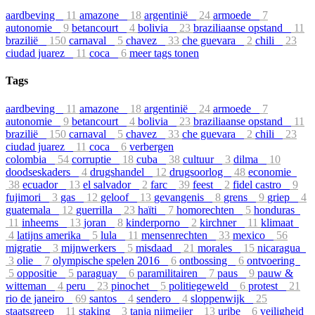
aardbeving
11
amazone
18
argentinië
24
armoede
7
autonomie
9
betancourt
4
bolivia
23
braziliaanse opstand
11
brazilië
150
carnaval
5
chavez
33
che guevara
2
chili
23
ciudad juarez
11
coca
6
meer tags tonen
Tags
aardbeving
11
amazone
18
argentinië
24
armoede
7
autonomie
9
betancourt
4
bolivia
23
braziliaanse opstand
11
brazilië
150
carnaval
5
chavez
33
che guevara
2
chili
23
ciudad juarez
11
coca
6
verbergen
colombia
54
corruptie
18
cuba
38
cultuur
3
dilma
10
doodseskaders
4
drugshandel
12
drugsoorlog
48
economie
38
ecuador
13
el salvador
2
farc
39
feest
2
fidel castro
9
fujimori
3
gas
12
geloof
13
gevangenis
8
grens
9
griep
4
guatemala
12
guerrilla
23
haïti
7
homorechten
5
honduras
11
inheems
13
joran
8
kinderporno
2
kirchner
11
klimaat
4
latijns amerika
5
lula
11
mensenrechten
33
mexico
56
migratie
3
mijnwerkers
5
misdaad
21
morales
15
nicaragua
3
olie
7
olympische spelen 2016
6
ontbossing
6
ontvoering
5
oppositie
5
paraguay
6
paramilitairen
7
paus
9
pauw &
witteman
4
peru
23
pinochet
5
politiegeweld
6
protest
21
rio de janeiro
69
santos
4
sendero
4
sloppenwijk
25
staatsgreep
11
staking
3
tanja nijmeijer
13
uribe
6
veiligheid