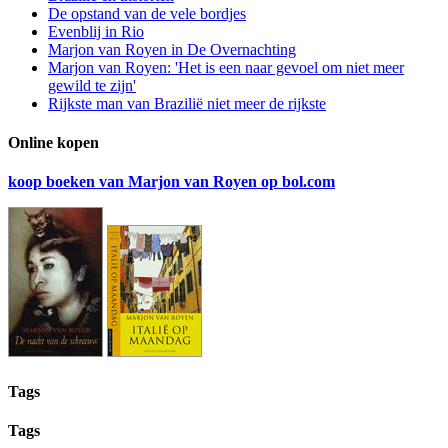
De opstand van de vele bordjes
Evenblij in Rio
Marjon van Royen in De Overnachting
Marjon van Royen: 'Het is een naar gevoel om niet meer
gewild te zijn'
Rijkste man van Brazilië niet meer de rijkste
Online kopen
koop boeken van Marjon van Royen op bol.com
Tags
Tags