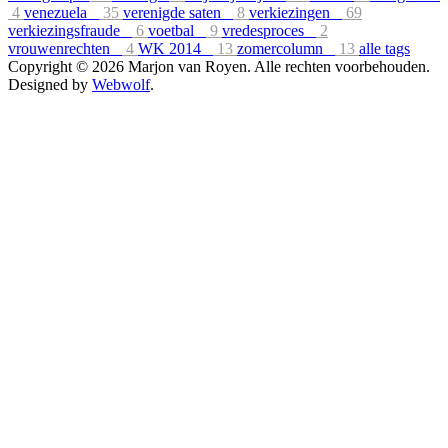
4
venezuela
35
verenigde saten
8
verkiezingen
69
verkiezingsfraude
6
voetbal
9
vredesproces
2
vrouwenrechten
4
WK 2014
13
zomercolumn
13
alle tags
Copyright © 2026 Marjon van Royen. Alle rechten voorbehouden.
Designed by
Webwolf
.