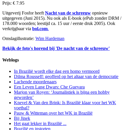
Prijs: € 7.95
Uitgeverij Fosfor heeft
Nacht van de schreeuw
opnieuw
uitgegeven (Juni 2015). Nu ook als E-book (ePub zonder DRM /
178.000 woorden; leestijd ca. 15 uur / eerste druk 2005). Ook
verkrijgbaar via
bol.com
.
Omslagillustratie:
Wim Hardeman
Bekijk de foto's horend bij 'De nacht van de schreeuw'
Weblogs
In Brazilië wordt elke dag een homo vermoord
Dilma Rousseff: geofferd op het altaar van de democratie
Lachende moordenaars
Een Leven Lang Dwars: Che Guevara
Marjon van Royen: ‘Journalistiek is bijna een hobby
geworden’
Knevel & Van den Brink: Is Brazilië klaar voor het WK
voetbal?
Pauw & Witteman over het WK in Brazilië
Bij Jinek
Het gaat lekker in Brazilië ...
Brazilië en instorten