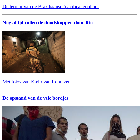
De terreur van de Braziliaanse ‘pacificatiepolitie’
Nog altijd rollen de doodskoppen door Rio
Met fotos van Kadir van Lohuizen
De opstand van de vele bordjes