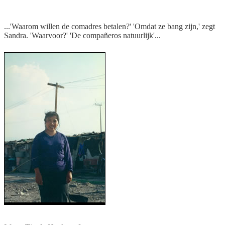
...'Waarom willen de comadres betalen?' 'Omdat ze bang zijn,' zegt
Sandra. 'Waarvoor?' 'De compañeros natuurlijk'...
Sandra op het plein van de wijk