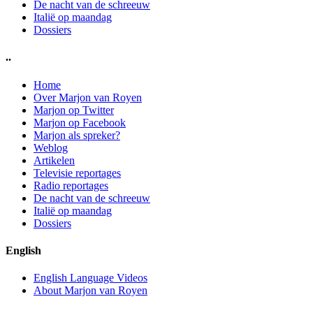
De nacht van de schreeuw
Italië op maandag
Dossiers
..
Home
Over Marjon van Royen
Marjon op Twitter
Marjon op Facebook
Marjon als spreker?
Weblog
Artikelen
Televisie reportages
Radio reportages
De nacht van de schreeuw
Italië op maandag
Dossiers
English
English Language Videos
About Marjon van Royen