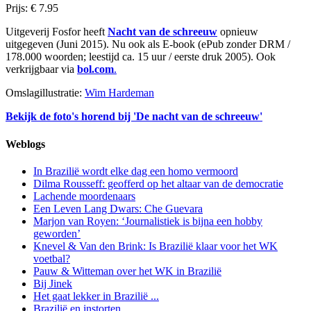
Prijs: € 7.95
Uitgeverij Fosfor heeft
Nacht van de schreeuw
opnieuw
uitgegeven (Juni 2015). Nu ook als E-book (ePub zonder DRM /
178.000 woorden; leestijd ca. 15 uur / eerste druk 2005). Ook
verkrijgbaar via
bol.com
.
Omslagillustratie:
Wim Hardeman
Bekijk de foto's horend bij 'De nacht van de schreeuw'
Weblogs
In Brazilië wordt elke dag een homo vermoord
Dilma Rousseff: geofferd op het altaar van de democratie
Lachende moordenaars
Een Leven Lang Dwars: Che Guevara
Marjon van Royen: ‘Journalistiek is bijna een hobby
geworden’
Knevel & Van den Brink: Is Brazilië klaar voor het WK
voetbal?
Pauw & Witteman over het WK in Brazilië
Bij Jinek
Het gaat lekker in Brazilië ...
Brazilië en instorten