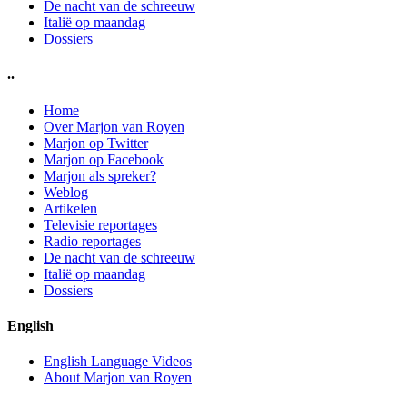
De nacht van de schreeuw
Italië op maandag
Dossiers
..
Home
Over Marjon van Royen
Marjon op Twitter
Marjon op Facebook
Marjon als spreker?
Weblog
Artikelen
Televisie reportages
Radio reportages
De nacht van de schreeuw
Italië op maandag
Dossiers
English
English Language Videos
About Marjon van Royen