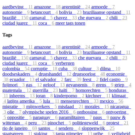
aardbeving
11
amazone
18
argentinië
24
armoede
7
autonomie
9
betancourt
4
bolivia
23
braziliaanse opstand
11
brazilië
150
carnaval
5
chavez
33
che guevara
2
chili
23
ciudad juarez
11
coca
6
meer tags tonen
Tags
aardbeving
11
amazone
18
argentinië
24
armoede
7
autonomie
9
betancourt
4
bolivia
23
braziliaanse opstand
11
brazilië
150
carnaval
5
chavez
33
che guevara
2
chili
23
ciudad juarez
11
coca
6
verbergen
colombia
54
corruptie
18
cuba
38
cultuur
3
dilma
10
doodseskaders
4
drugshandel
12
drugsoorlog
48
economie
38
ecuador
13
el salvador
2
farc
39
feest
2
fidel castro
9
fujimori
3
gas
12
geloof
13
gevangenis
8
grens
9
griep
4
guatemala
12
guerrilla
23
haïti
7
homorechten
5
honduras
11
inheems
13
joran
8
kinderporno
2
kirchner
11
klimaat
4
latijns amerika
5
lula
11
mensenrechten
33
mexico
56
migratie
3
mijnwerkers
5
misdaad
21
morales
15
nicaragua
3
olie
7
olympische spelen 2016
6
ontbossing
6
ontvoering
5
oppositie
5
paraguay
6
paramilitairen
7
paus
9
pauw &
witteman
4
peru
23
pinochet
5
politiegeweld
6
protest
21
rio de janeiro
69
santos
4
sendero
4
sloppenwijk
25
staatsgreep
11
staking
3
tanja nijmeijer
13
uribe
6
veiligheid