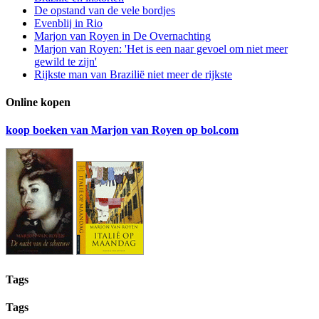
De opstand van de vele bordjes
Evenblij in Rio
Marjon van Royen in De Overnachting
Marjon van Royen: 'Het is een naar gevoel om niet meer
gewild te zijn'
Rijkste man van Brazilië niet meer de rijkste
Online kopen
koop boeken van Marjon van Royen op bol.com
Tags
Tags