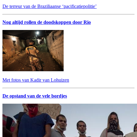
De terreur van de Braziliaanse ‘pacificatiepolitie’
Nog altijd rollen de doodskoppen door Rio
Met fotos van Kadir van Lohuizen
De opstand van de vele bordjes