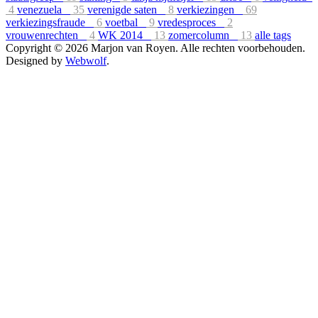
4
venezuela
35
verenigde saten
8
verkiezingen
69
verkiezingsfraude
6
voetbal
9
vredesproces
2
vrouwenrechten
4
WK 2014
13
zomercolumn
13
alle tags
Copyright © 2026 Marjon van Royen. Alle rechten voorbehouden.
Designed by
Webwolf
.