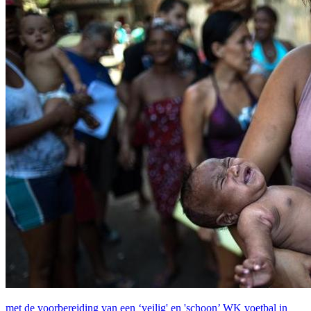
met de voorbereiding van een ‘veilig' en 'schoon’ WK voetbal in