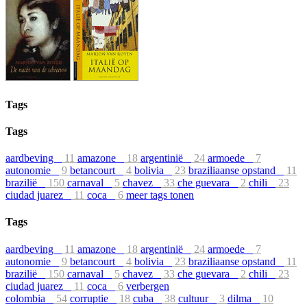
Tags
Tags
aardbeving
11
amazone
18
argentinië
24
armoede
7
autonomie
9
betancourt
4
bolivia
23
braziliaanse opstand
11
brazilië
150
carnaval
5
chavez
33
che guevara
2
chili
23
ciudad juarez
11
coca
6
meer tags tonen
Tags
aardbeving
11
amazone
18
argentinië
24
armoede
7
autonomie
9
betancourt
4
bolivia
23
braziliaanse opstand
11
brazilië
150
carnaval
5
chavez
33
che guevara
2
chili
23
ciudad juarez
11
coca
6
verbergen
colombia
54
corruptie
18
cuba
38
cultuur
3
dilma
10