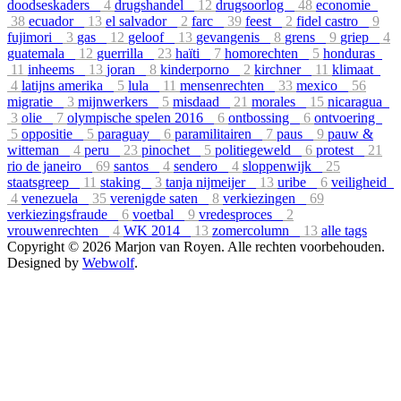
doodseskaders
4
drugshandel
12
drugsoorlog
48
economie
38
ecuador
13
el salvador
2
farc
39
feest
2
fidel castro
9
fujimori
3
gas
12
geloof
13
gevangenis
8
grens
9
griep
4
guatemala
12
guerrilla
23
haïti
7
homorechten
5
honduras
11
inheems
13
joran
8
kinderporno
2
kirchner
11
klimaat
4
latijns amerika
5
lula
11
mensenrechten
33
mexico
56
migratie
3
mijnwerkers
5
misdaad
21
morales
15
nicaragua
3
olie
7
olympische spelen 2016
6
ontbossing
6
ontvoering
5
oppositie
5
paraguay
6
paramilitairen
7
paus
9
pauw &
witteman
4
peru
23
pinochet
5
politiegeweld
6
protest
21
rio de janeiro
69
santos
4
sendero
4
sloppenwijk
25
staatsgreep
11
staking
3
tanja nijmeijer
13
uribe
6
veiligheid
4
venezuela
35
verenigde saten
8
verkiezingen
69
verkiezingsfraude
6
voetbal
9
vredesproces
2
vrouwenrechten
4
WK 2014
13
zomercolumn
13
alle tags
Copyright © 2026 Marjon van Royen. Alle rechten voorbehouden.
Designed by
Webwolf
.