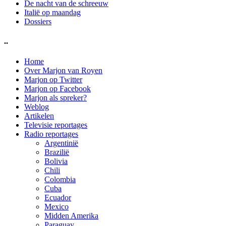
De nacht van de schreeuw
Italië op maandag
Dossiers
..
Home
Over Marjon van Royen
Marjon op Twitter
Marjon op Facebook
Marjon als spreker?
Weblog
Artikelen
Televisie reportages
Radio reportages
Argentinië
Brazilië
Bolivia
Chili
Colombia
Cuba
Ecuador
Mexico
Midden Amerika
Paraguay