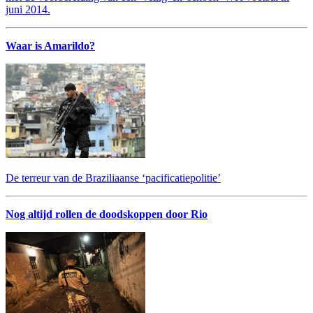
juni 2014.
Waar is Amarildo?
De terreur van de Braziliaanse ‘pacificatiepolitie’
Nog altijd rollen de doodskoppen door Rio