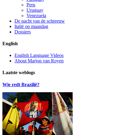
Peru
Uruguay
Venezuela
De nacht van de schreeuw
Italië op maandag
Dossiers
English
English Language Videos
About Marjon van Royen
Laatste weblogs
Wie redt Brazilië?