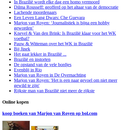
In Brazilië wordt elke dag een homo vermoord
Dilma Rousseff: geofferd op het altaar van de democratie
Lachende moordenaars
Een Leven Lang Dwars: Che Guevara
Marjon van Royen: ‘Journalistiek is bijna een hobby
geworden’
Knevel & Van den Brink: Is Brazilië klaar voor het WK
voetbal?
Pauw & Witteman over het WK in Brazilië
Bij Jinek
Het gaat lekker in Brazilië ...
Brazilië en instorten
De opstand van de vele bordjes
Evenblij in Rio
Marjon van Royen in De Overnachting
Marjon van Royen: 'Het is een naar gevoel om niet meer
gewild te zijn'
Rijkste man van Brazilië niet meer de rijkste
Online kopen
koop boeken van Marjon van Royen op bol.com