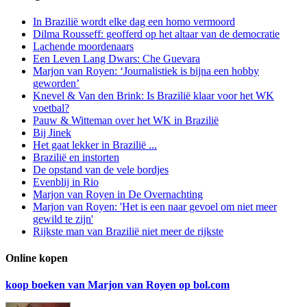
In Brazilië wordt elke dag een homo vermoord
Dilma Rousseff: geofferd op het altaar van de democratie
Lachende moordenaars
Een Leven Lang Dwars: Che Guevara
Marjon van Royen: ‘Journalistiek is bijna een hobby
geworden’
Knevel & Van den Brink: Is Brazilië klaar voor het WK
voetbal?
Pauw & Witteman over het WK in Brazilië
Bij Jinek
Het gaat lekker in Brazilië ...
Brazilië en instorten
De opstand van de vele bordjes
Evenblij in Rio
Marjon van Royen in De Overnachting
Marjon van Royen: 'Het is een naar gevoel om niet meer
gewild te zijn'
Rijkste man van Brazilië niet meer de rijkste
Online kopen
koop boeken van Marjon van Royen op bol.com