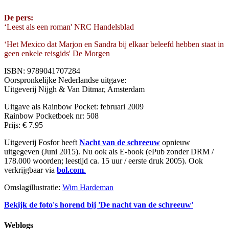
De pers:
‘Leest als een roman' NRC Handelsblad
‘Het Mexico dat Marjon en Sandra bij elkaar beleefd hebben staat in
geen enkele reisgids' De Morgen
ISBN: 9789041707284
Oorspronkelijke Nederlandse uitgave:
Uitgeverij Nijgh & Van Ditmar, Amsterdam
Uitgave als Rainbow Pocket: februari 2009
Rainbow Pocketboek nr: 508
Prijs: € 7.95
Uitgeverij Fosfor heeft
Nacht van de schreeuw
opnieuw
uitgegeven (Juni 2015). Nu ook als E-book (ePub zonder DRM /
178.000 woorden; leestijd ca. 15 uur / eerste druk 2005). Ook
verkrijgbaar via
bol.com
.
Omslagillustratie:
Wim Hardeman
Bekijk de foto's horend bij 'De nacht van de schreeuw'
Weblogs