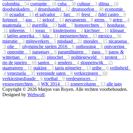
colombia
54
corruptie
18
cuba
38
cultuur
3
dilma
10
doodseskaders
4
drugshandel
12
drugsoorlog
48
economie
38
ecuador
13
el salvador
2
farc
39
feest
2
fidel castro
9
fujimori
3
gas
12
geloof
13
gevangenis
8
grens
9
griep
4
guatemala
12
guerrilla
23
haïti
7
homorechten
5
honduras
11
inheems
13
joran
8
kinderporno
2
kirchner
11
klimaat
4
latijns amerika
5
lula
11
mensenrechten
33
mexico
56
migratie
3
mijnwerkers
5
misdaad
21
morales
15
nicaragua
3
olie
7
olympische spelen 2016
6
ontbossing
6
ontvoering
5
oppositie
5
paraguay
6
paramilitairen
7
paus
9
pauw &
witteman
4
peru
23
pinochet
5
politiegeweld
6
protest
21
rio de janeiro
69
santos
4
sendero
4
sloppenwijk
25
staatsgreep
11
staking
3
tanja nijmeijer
13
uribe
6
veiligheid
4
venezuela
35
verenigde saten
8
verkiezingen
69
verkiezingsfraude
6
voetbal
9
vredesproces
2
vrouwenrechten
4
WK 2014
13
zomercolumn
13
alle tags
Copyright © 2026 Marjon van Royen. Alle rechten voorbehouden.
Designed by
Webwolf
.