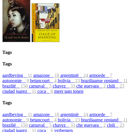
Tags
Tags
aardbeving
11
amazone
18
argentinië
24
armoede
7
autonomie
9
betancourt
4
bolivia
23
braziliaanse opstand
11
brazilië
150
carnaval
5
chavez
33
che guevara
2
chili
23
ciudad juarez
11
coca
6
meer tags tonen
Tags
aardbeving
11
amazone
18
argentinië
24
armoede
7
autonomie
9
betancourt
4
bolivia
23
braziliaanse opstand
11
brazilië
150
carnaval
5
chavez
33
che guevara
2
chili
23
ciudad juarez
11
coca
6
verbergen