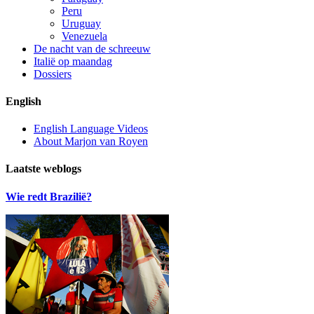
Peru
Uruguay
Venezuela
De nacht van de schreeuw
Italië op maandag
Dossiers
English
English Language Videos
About Marjon van Royen
Laatste weblogs
Wie redt Brazilië?