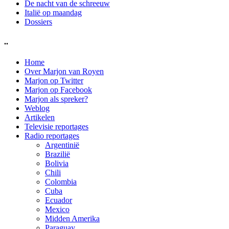
De nacht van de schreeuw
Italië op maandag
Dossiers
..
Home
Over Marjon van Royen
Marjon op Twitter
Marjon op Facebook
Marjon als spreker?
Weblog
Artikelen
Televisie reportages
Radio reportages
Argentinië
Brazilië
Bolivia
Chili
Colombia
Cuba
Ecuador
Mexico
Midden Amerika
Paraguay