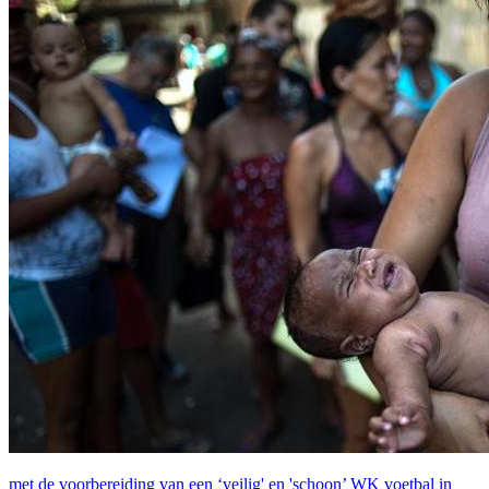
met de voorbereiding van een ‘veilig' en 'schoon’ WK voetbal in