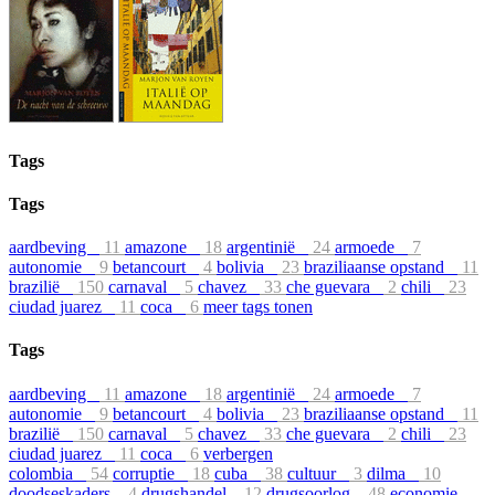
Tags
Tags
aardbeving
11
amazone
18
argentinië
24
armoede
7
autonomie
9
betancourt
4
bolivia
23
braziliaanse opstand
11
brazilië
150
carnaval
5
chavez
33
che guevara
2
chili
23
ciudad juarez
11
coca
6
meer tags tonen
Tags
aardbeving
11
amazone
18
argentinië
24
armoede
7
autonomie
9
betancourt
4
bolivia
23
braziliaanse opstand
11
brazilië
150
carnaval
5
chavez
33
che guevara
2
chili
23
ciudad juarez
11
coca
6
verbergen
colombia
54
corruptie
18
cuba
38
cultuur
3
dilma
10
doodseskaders
4
drugshandel
12
drugsoorlog
48
economie