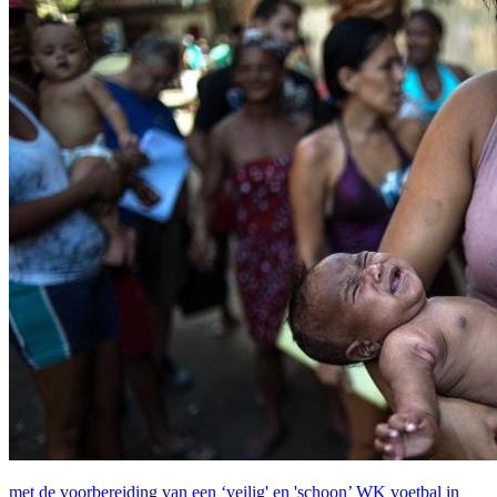
met de voorbereiding van een ‘veilig' en 'schoon’ WK voetbal in