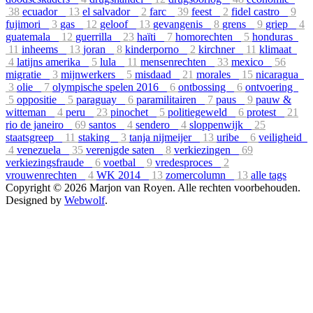
38
ecuador
13
el salvador
2
farc
39
feest
2
fidel castro
9
fujimori
3
gas
12
geloof
13
gevangenis
8
grens
9
griep
4
guatemala
12
guerrilla
23
haïti
7
homorechten
5
honduras
11
inheems
13
joran
8
kinderporno
2
kirchner
11
klimaat
4
latijns amerika
5
lula
11
mensenrechten
33
mexico
56
migratie
3
mijnwerkers
5
misdaad
21
morales
15
nicaragua
3
olie
7
olympische spelen 2016
6
ontbossing
6
ontvoering
5
oppositie
5
paraguay
6
paramilitairen
7
paus
9
pauw &
witteman
4
peru
23
pinochet
5
politiegeweld
6
protest
21
rio de janeiro
69
santos
4
sendero
4
sloppenwijk
25
staatsgreep
11
staking
3
tanja nijmeijer
13
uribe
6
veiligheid
4
venezuela
35
verenigde saten
8
verkiezingen
69
verkiezingsfraude
6
voetbal
9
vredesproces
2
vrouwenrechten
4
WK 2014
13
zomercolumn
13
alle tags
Copyright © 2026 Marjon van Royen. Alle rechten voorbehouden.
Designed by
Webwolf
.