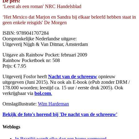
De pers:
‘Leest als een roman' NRC Handelsblad
‘Het Mexico dat Marjon en Sandra bij elkaar beleefd hebben staat in
geen enkele reisgids' De Morgen
ISBN: 9789041707284
Oorspronkelijke Nederlandse uitgave:
Uitgeverij Nijgh & Van Ditmar, Amsterdam
Uitgave als Rainbow Pocket: februari 2009
Rainbow Pocketboek nr: 508
Prijs: € 7.95
Uitgeverij Fosfor heeft
Nacht van de schreeuw
opnieuw
uitgegeven (Juni 2015). Nu ook als E-book (ePub zonder DRM /
178.000 woorden; leestijd ca. 15 uur / eerste druk 2005). Ook
verkrijgbaar via
bol.com
.
Omslagillustratie:
Wim Hardeman
Bekijk de foto's horend bij 'De nacht van de schreeuw'
Weblogs
In Brazilië wordt elke dag een homo vermoord