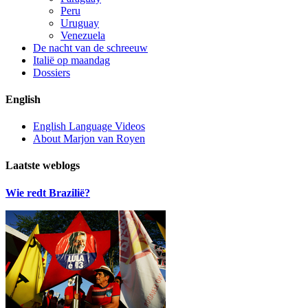
Peru
Uruguay
Venezuela
De nacht van de schreeuw
Italië op maandag
Dossiers
English
English Language Videos
About Marjon van Royen
Laatste weblogs
Wie redt Brazilië?