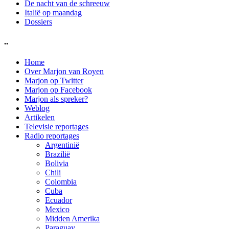
De nacht van de schreeuw
Italië op maandag
Dossiers
..
Home
Over Marjon van Royen
Marjon op Twitter
Marjon op Facebook
Marjon als spreker?
Weblog
Artikelen
Televisie reportages
Radio reportages
Argentinië
Brazilië
Bolivia
Chili
Colombia
Cuba
Ecuador
Mexico
Midden Amerika
Paraguay