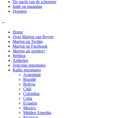
De nacht van de schreeuw
Italië op maandag
Dossiers
..
Home
Over Marjon van Royen
Marjon op Twitter
Marjon op Facebook
Marjon als spreker?
Weblog
Artikelen
Televisie reportages
Radio reportages
Argentinië
Brazilië
Bolivia
Chili
Colombia
Cuba
Ecuador
Mexico
Midden Amerika
Paraguay