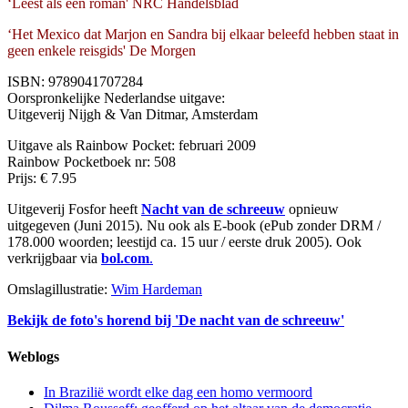
‘Leest als een roman' NRC Handelsblad
‘Het Mexico dat Marjon en Sandra bij elkaar beleefd hebben staat in
geen enkele reisgids' De Morgen
ISBN: 9789041707284
Oorspronkelijke Nederlandse uitgave:
Uitgeverij Nijgh & Van Ditmar, Amsterdam
Uitgave als Rainbow Pocket: februari 2009
Rainbow Pocketboek nr: 508
Prijs: € 7.95
Uitgeverij Fosfor heeft
Nacht van de schreeuw
opnieuw
uitgegeven (Juni 2015). Nu ook als E-book (ePub zonder DRM /
178.000 woorden; leestijd ca. 15 uur / eerste druk 2005). Ook
verkrijgbaar via
bol.com
.
Omslagillustratie:
Wim Hardeman
Bekijk de foto's horend bij 'De nacht van de schreeuw'
Weblogs
In Brazilië wordt elke dag een homo vermoord