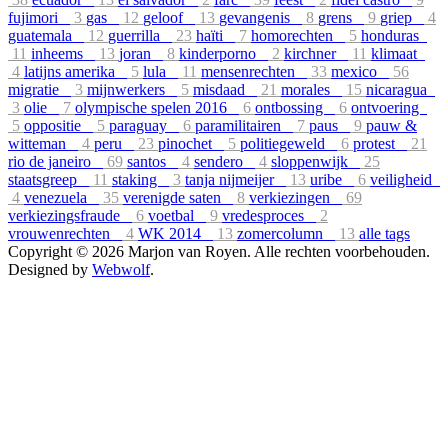
fujimori
3
gas
12
geloof
13
gevangenis
8
grens
9
griep
4
guatemala
12
guerrilla
23
haïti
7
homorechten
5
honduras
11
inheems
13
joran
8
kinderporno
2
kirchner
11
klimaat
4
latijns amerika
5
lula
11
mensenrechten
33
mexico
56
migratie
3
mijnwerkers
5
misdaad
21
morales
15
nicaragua
3
olie
7
olympische spelen 2016
6
ontbossing
6
ontvoering
5
oppositie
5
paraguay
6
paramilitairen
7
paus
9
pauw &
witteman
4
peru
23
pinochet
5
politiegeweld
6
protest
21
rio de janeiro
69
santos
4
sendero
4
sloppenwijk
25
staatsgreep
11
staking
3
tanja nijmeijer
13
uribe
6
veiligheid
4
venezuela
35
verenigde saten
8
verkiezingen
69
verkiezingsfraude
6
voetbal
9
vredesproces
2
vrouwenrechten
4
WK 2014
13
zomercolumn
13
alle tags
Copyright © 2026 Marjon van Royen. Alle rechten voorbehouden.
Designed by
Webwolf
.