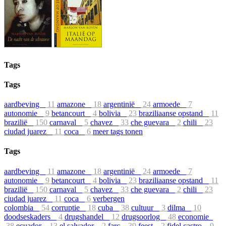
Tags
Tags
aardbeving
11
amazone
18
argentinië
24
armoede
7
autonomie
9
betancourt
4
bolivia
23
braziliaanse opstand
11
brazilië
150
carnaval
5
chavez
33
che guevara
2
chili
23
ciudad juarez
11
coca
6
meer tags tonen
Tags
aardbeving
11
amazone
18
argentinië
24
armoede
7
autonomie
9
betancourt
4
bolivia
23
braziliaanse opstand
11
brazilië
150
carnaval
5
chavez
33
che guevara
2
chili
23
ciudad juarez
11
coca
6
verbergen
colombia
54
corruptie
18
cuba
38
cultuur
3
dilma
10
doodseskaders
4
drugshandel
12
drugsoorlog
48
economie
38
ecuador
13
el salvador
2
farc
39
feest
2
fidel castro
9