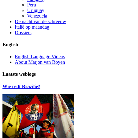
Peru
Uruguay
Venezuela
De nacht van de schreeuw
Italië op maandag
Dossiers
English
English Language Videos
About Marjon van Royen
Laatste weblogs
Wie redt Brazilië?