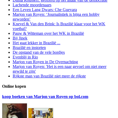
Dilma Rousseff: geofferd op het altaar van de democratie
Lachende moordenaars
Een Leven Lang Dwars: Che Guevara
Marjon van Royen: ‘Journalistiek is bijna een hobby
geworden’
Knevel & Van den Brink: Is Brazilië klaar voor het WK
voetbal?
Pauw & Witteman over het WK in Brazilië
Bij Jinek
Het gaat lekker in Brazilië ...
Brazilië en instorten
De opstand van de vele bordjes
Evenblij in Rio
Marjon van Royen in De Overnachting
Marjon van Royen: 'Het is een naar gevoel om niet meer
gewild te zijn'
Rijkste man van Brazilië niet meer de rijkste
Online kopen
koop boeken van Marjon van Royen op bol.com