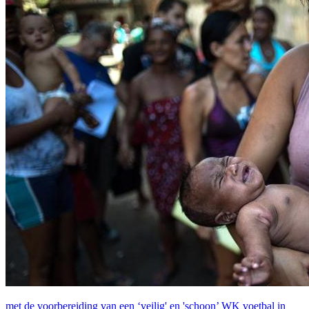
met de voorbereiding van een ‘veilig' en 'schoon’ WK voetbal in