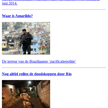
juni 2014.
Waar is Amarildo?
De terreur van de Braziliaanse ‘pacificatiepolitie’
Nog altijd rollen de doodskoppen door Rio