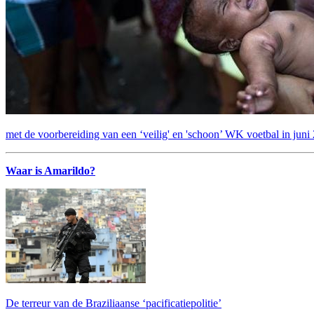
met de voorbereiding van een ‘veilig' en 'schoon’ WK voetbal in juni
Waar is Amarildo?
De terreur van de Braziliaanse ‘pacificatiepolitie’