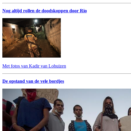
Nog altijd rollen de doodskoppen door Rio
Met fotos van Kadir van Lohuizen
De opstand van de vele bordjes