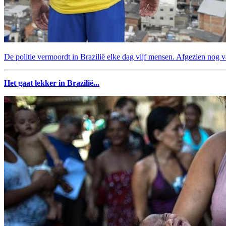
De politie vermoordt in Brazilië elke dag vijf mensen. Afgezien nog v
Het gaat lekker in Brazilië...