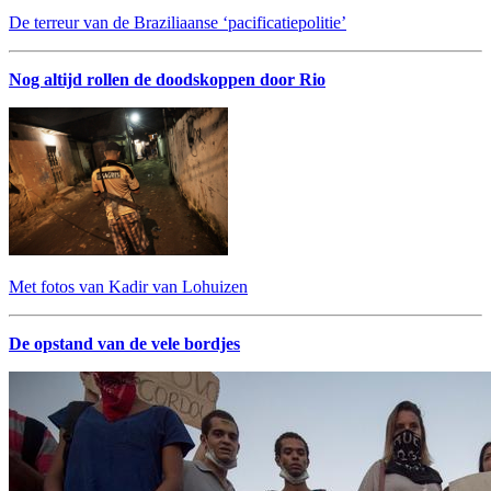
De terreur van de Braziliaanse ‘pacificatiepolitie’
Nog altijd rollen de doodskoppen door Rio
Met fotos van Kadir van Lohuizen
De opstand van de vele bordjes