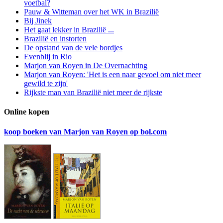
voetbal?
Pauw & Witteman over het WK in Brazilië
Bij Jinek
Het gaat lekker in Brazilië ...
Brazilië en instorten
De opstand van de vele bordjes
Evenblij in Rio
Marjon van Royen in De Overnachting
Marjon van Royen: 'Het is een naar gevoel om niet meer
gewild te zijn'
Rijkste man van Brazilië niet meer de rijkste
Online kopen
koop boeken van Marjon van Royen op bol.com