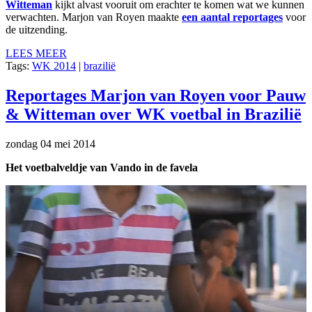
Witteman
kijkt alvast vooruit om erachter te komen wat we kunnen
verwachten. Marjon van Royen maakte
een aantal reportages
voor
de uitzending.
LEES MEER
Tags:
WK 2014
|
brazilië
Reportages Marjon van Royen voor Pauw
& Witteman over WK voetbal in Brazilië
zondag 04 mei 2014
Het voetbalveldje van Vando in de favela