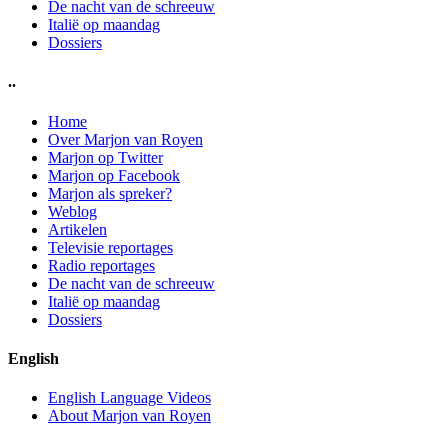
De nacht van de schreeuw
Italië op maandag
Dossiers
..
Home
Over Marjon van Royen
Marjon op Twitter
Marjon op Facebook
Marjon als spreker?
Weblog
Artikelen
Televisie reportages
Radio reportages
De nacht van de schreeuw
Italië op maandag
Dossiers
English
English Language Videos
About Marjon van Royen