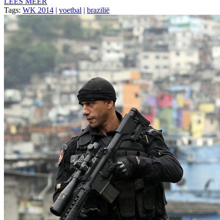
LEES MEER
Tags:
WK 2014
|
voetbal
|
brazilië