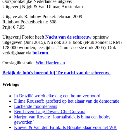
Oorspronkelijke Nederlandse uitgave:
Uitgeverij Nijgh & Van Ditmar, Amsterdam
Uitgave als Rainbow Pocket: februari 2009
Rainbow Pocketboek nr: 508
Prijs: € 7.95
Uitgeverij Fosfor heeft
Nacht van de schreeuw
opnieuw
uitgegeven (Juni 2015). Nu ook als E-book (ePub zonder DRM /
178.000 woorden; leestijd ca. 15 uur / eerste druk 2005). Ook
verkrijgbaar via
bol.com
.
Omslagillustratie:
Wim Hardeman
Bekijk de foto's horend bij 'De nacht van de schreeuw'
Weblogs
In Brazilië wordt elke dag een homo vermoord
Dilma Rousseff: geofferd op het altaar van de democratie
Lachende moordenaars
Een Leven Lang Dwars: Che Guevara
Marjon van Royen: ‘Journalistiek is bijna een hobby
geworden’
Knevel & Van den Brink: Is Brazilië klaar voor het WK