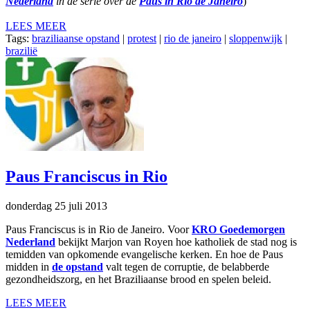
Nederland
in de serie over de
Paus in Rio de Janeiro
)
LEES MEER
Tags:
braziliaanse opstand
|
protest
|
rio de janeiro
|
sloppenwijk
|
brazilië
Paus Franciscus in Rio
donderdag 25 juli 2013
Paus Franciscus is in Rio de Janeiro. Voor
KRO Goedemorgen
Nederland
bekijkt Marjon van Royen hoe katholiek de stad nog is
temidden van opkomende evangelische kerken. En hoe de Paus
midden in
de opstand
valt tegen de corruptie, de belabberde
gezondheidszorg, en het Braziliaanse brood en spelen beleid.
LEES MEER