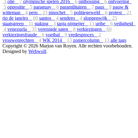
3
olie
7
olympische spelen 2016
6
ontbossing
6
ontvoering
5
oppositie
5
paraguay
6
paramilitairen
7
paus
9
pauw &
witteman
4
peru
23
pinochet
5
politiegeweld
6
protest
21
rio de janeiro
69
santos
4
sendero
4
sloppenwijk
25
staatsgreep
11
staking
3
tanja nijmeijer
13
uribe
6
veiligheid
4
venezuela
35
verenigde saten
8
verkiezingen
69
verkiezingsfraude
6
voetbal
9
vredesproces
2
vrouwenrechten
4
WK 2014
13
zomercolumn
13
alle tags
Copyright © 2026 Marjon van Royen. Alle rechten voorbehouden.
Designed by
Webwolf
.