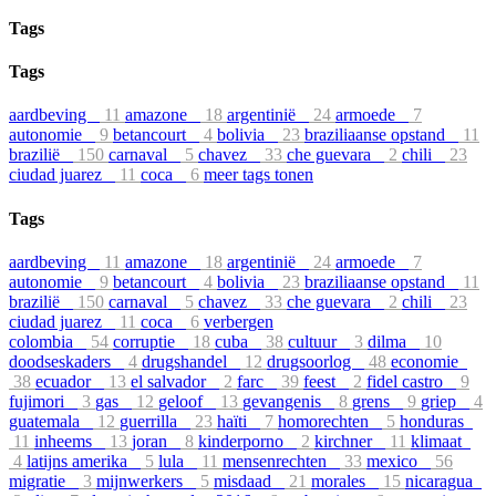
Tags
Tags
aardbeving
11
amazone
18
argentinië
24
armoede
7
autonomie
9
betancourt
4
bolivia
23
braziliaanse opstand
11
brazilië
150
carnaval
5
chavez
33
che guevara
2
chili
23
ciudad juarez
11
coca
6
meer tags tonen
Tags
aardbeving
11
amazone
18
argentinië
24
armoede
7
autonomie
9
betancourt
4
bolivia
23
braziliaanse opstand
11
brazilië
150
carnaval
5
chavez
33
che guevara
2
chili
23
ciudad juarez
11
coca
6
verbergen
colombia
54
corruptie
18
cuba
38
cultuur
3
dilma
10
doodseskaders
4
drugshandel
12
drugsoorlog
48
economie
38
ecuador
13
el salvador
2
farc
39
feest
2
fidel castro
9
fujimori
3
gas
12
geloof
13
gevangenis
8
grens
9
griep
4
guatemala
12
guerrilla
23
haïti
7
homorechten
5
honduras
11
inheems
13
joran
8
kinderporno
2
kirchner
11
klimaat
4
latijns amerika
5
lula
11
mensenrechten
33
mexico
56
migratie
3
mijnwerkers
5
misdaad
21
morales
15
nicaragua