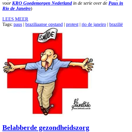
voor
KRO Goedemorgen Nederland
in de serie over de
Paus in
Rio de Janeiro
)
LEES MEER
Tags:
paus
|
braziliaanse opstand
|
protest
|
rio de janeiro
|
brazilië
Belabberde gezondheidszorg