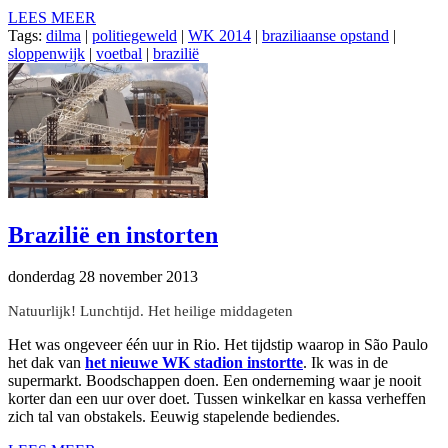
LEES MEER
Tags:
dilma
|
politiegeweld
|
WK 2014
|
braziliaanse opstand
|
sloppenwijk
|
voetbal
|
brazilië
Brazilië en instorten
donderdag 28 november 2013
Natuurlijk! Lunchtijd. Het heilige middageten
Het was ongeveer één uur in Rio. Het tijdstip waarop in São Paulo
het dak van
het nieuwe WK stadion instortte
. Ik was in de
supermarkt. Boodschappen doen. Een onderneming waar je nooit
korter dan een uur over doet. Tussen winkelkar en kassa verheffen
zich tal van obstakels. Eeuwig stapelende bediendes.