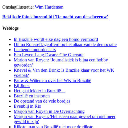
Omslagillustratie:
Wim Hardeman
Bekijk de foto's horend bij 'De nacht van de schreeuw'
Weblogs
In Brazilië wordt elke dag een homo vermoord
Dilma Rousseff: geofferd op het altaar van de democratie
Lachende moordenaars
Een Leven Lang Dwars: Che Guevara
Marjon van Royen: ‘Journalistiek is bijna een hobby
geworden’
Knevel & Van den Brink: Is Brazilië klaar voor het WK
voetbal?
Pauw & Witteman over het WK in Brazilië
Bij Jinek
Het gaat lekker in Brazilië ...
Brazilië en instorten
De opstand van de vele bordjes
Evenblij in Rio
Marjon van Royen in De Overnachting
Marjon van Royen: 'Het is een naar gevoel om niet meer
gewild te zijn'
Rijkste man van Brazilië niet meer de rijkste