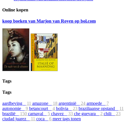
Online kopen
koop boeken van Marjon van Royen op bol.com
Tags
Tags
aardbeving
11
amazone
18
argentinië
24
armoede
7
autonomie
9
betancourt
4
bolivia
23
braziliaanse opstand
11
brazilië
150
carnaval
5
chavez
33
che guevara
2
chili
23
ciudad juarez
11
coca
6
meer tags tonen