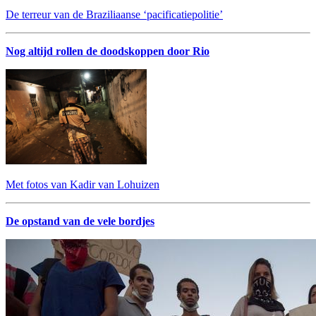
De terreur van de Braziliaanse ‘pacificatiepolitie’
Nog altijd rollen de doodskoppen door Rio
Met fotos van Kadir van Lohuizen
De opstand van de vele bordjes