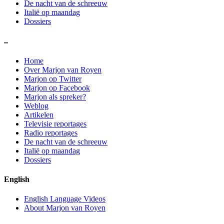
De nacht van de schreeuw
Italië op maandag
Dossiers
..
Home
Over Marjon van Royen
Marjon op Twitter
Marjon op Facebook
Marjon als spreker?
Weblog
Artikelen
Televisie reportages
Radio reportages
De nacht van de schreeuw
Italië op maandag
Dossiers
English
English Language Videos
About Marjon van Royen