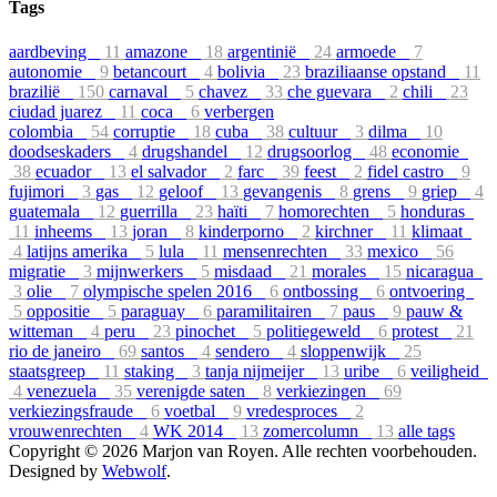
Tags
aardbeving
11
amazone
18
argentinië
24
armoede
7
autonomie
9
betancourt
4
bolivia
23
braziliaanse opstand
11
brazilië
150
carnaval
5
chavez
33
che guevara
2
chili
23
ciudad juarez
11
coca
6
verbergen
colombia
54
corruptie
18
cuba
38
cultuur
3
dilma
10
doodseskaders
4
drugshandel
12
drugsoorlog
48
economie
38
ecuador
13
el salvador
2
farc
39
feest
2
fidel castro
9
fujimori
3
gas
12
geloof
13
gevangenis
8
grens
9
griep
4
guatemala
12
guerrilla
23
haïti
7
homorechten
5
honduras
11
inheems
13
joran
8
kinderporno
2
kirchner
11
klimaat
4
latijns amerika
5
lula
11
mensenrechten
33
mexico
56
migratie
3
mijnwerkers
5
misdaad
21
morales
15
nicaragua
3
olie
7
olympische spelen 2016
6
ontbossing
6
ontvoering
5
oppositie
5
paraguay
6
paramilitairen
7
paus
9
pauw &
witteman
4
peru
23
pinochet
5
politiegeweld
6
protest
21
rio de janeiro
69
santos
4
sendero
4
sloppenwijk
25
staatsgreep
11
staking
3
tanja nijmeijer
13
uribe
6
veiligheid
4
venezuela
35
verenigde saten
8
verkiezingen
69
verkiezingsfraude
6
voetbal
9
vredesproces
2
vrouwenrechten
4
WK 2014
13
zomercolumn
13
alle tags
Copyright © 2026 Marjon van Royen. Alle rechten voorbehouden.
Designed by
Webwolf
.