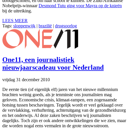
doodgeschoten, en om naar school te kunnen. De Zuid-Afrikaanse
Nobelprijs-winnaar
Desmond Tutu ging voor Mayra op de knieën
bij de uitreiking.
LEES MEER
Tags:
sloppenwijk
|
brazilië
|
drugsoorlog
One11, een journalistiek
nieuwjaarscadeau voor Nederland
vrijdag 31 december 2010
De eerste tien (of eigenlijk elf) jaren van het nieuwe millennium
brachten weinig goeds, als je tenminste ons journalisten mag
geloven. Economische crisis, klimaat-rampen, een zogenaamde
botsing tussen beschavingen. Tegelijk wordt er veel geklaagd over
de vervlakking, verhuftering, achteruitgang van de gezondheidszorg
en het onderwijs. Al deze zaken beschrijven wij journalisten
dagelijks. Toch zijn er ook andere ontwikkelingen die we zien, maar
die worden nogal eens vermalen in de grote nieuwsstroom.