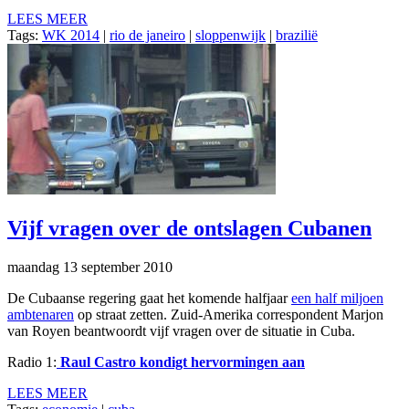
LEES MEER
Tags:
WK 2014
|
rio de janeiro
|
sloppenwijk
|
brazilië
Vijf vragen over de ontslagen Cubanen
maandag 13 september 2010
De Cubaanse regering gaat het komende halfjaar
een half miljoen
ambtenaren
op straat zetten. Zuid-Amerika correspondent Marjon
van Royen beantwoordt vijf vragen over de situatie in Cuba.
Radio 1:
Raul Castro kondigt hervormingen aan
LEES MEER