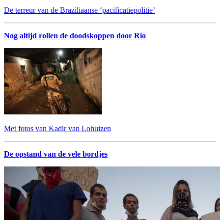
De terreur van de Braziliaanse ‘pacificatiepolitie’
Nog altijd rollen de doodskoppen door Rio
Met fotos van Kadir van Lohuizen
De opstand van de vele bordjes