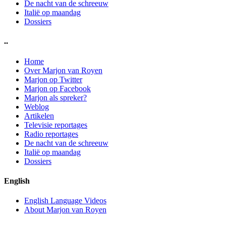
De nacht van de schreeuw
Italië op maandag
Dossiers
..
Home
Over Marjon van Royen
Marjon op Twitter
Marjon op Facebook
Marjon als spreker?
Weblog
Artikelen
Televisie reportages
Radio reportages
De nacht van de schreeuw
Italië op maandag
Dossiers
English
English Language Videos
About Marjon van Royen